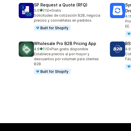
SP Request a Quote (RFQ)
Sy
de 5 estrellas
5.0
(15)
•
Gratis
Dr
15 reseñas en total
Solicitudes de cotización B2B, negocia
4.1
498
precios y conviértelas en pedidos
Pro
EE.
Built for Shopify
Wholesale Pro B2B Pricing App
BS
de 5 estrellas
4.6
(15)
•
Plan gratis disponible
4.9
15 reseñas en total
171
Establece precios al por mayor y
Cot
descuentos por volumen para clientes
Fác
B2B
Built for Shopify