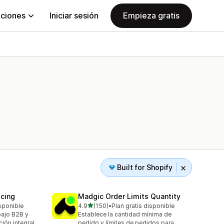
aciones
Iniciar sesión
Empieza gratis
Built for Shopify
icing
Madgic Order Limits Quantity
de 5 estrellas
isponible
4.9
(150)
•
Plan gratis disponible
150 reseñas en total
abajo B2B y
Establece la cantidad mínima de
ión integral
pedido y límites de pedidos para