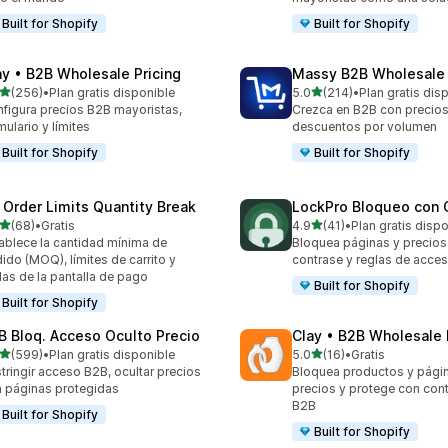
Built for Shopify
Built for Shopify
ay • B2B Wholesale Pricing
Massy B2B Wholesale 
de 5 estrellas
de 5 estrellas
(256)
•
Plan gratis disponible
5.0
(214)
•
Plan gratis dis
 reseñas en total
214 reseñas en total
figura precios B2B mayoristas,
Crezca en B2B con precios
mulario y límites
descuentos por volumen
Built for Shopify
Built for Shopify
 Order Limits Quantity Break
LockPro Bloqueo con 
de 5 estrellas
de 5 estrellas
(68)
•
Gratis
4.9
(41)
•
Plan gratis disp
reseñas en total
41 reseñas en total
ablece la cantidad mínima de
Bloquea páginas y precio
ido (MOQ), límites de carrito y
contrase y reglas de acces
las de la pantalla de pago
Built for Shopify
Built for Shopify
B Bloq. Acceso Oculto Precio
Clay • B2B Wholesale
de 5 estrellas
de 5 estrellas
(599)
•
Plan gratis disponible
5.0
(16)
•
Gratis
 reseñas en total
16 reseñas en total
tringir acceso B2B, ocultar precios
Bloquea productos y págin
 páginas protegidas
precios y protege con con
B2B
Built for Shopify
Built for Shopify