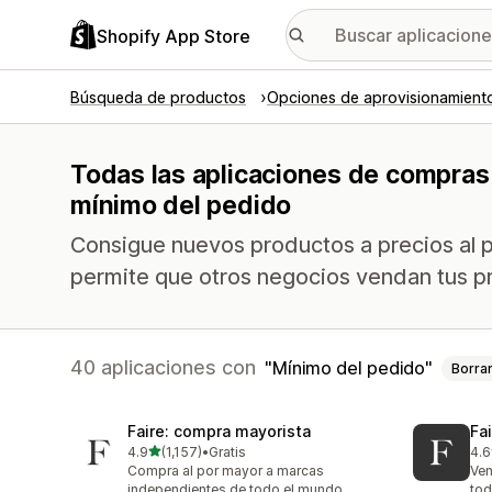
Shopify App Store
Búsqueda de productos
Opciones de aprovisionamient
Todas las aplicaciones de compras 
mínimo del pedido
Consigue nuevos productos a precios al p
permite que otros negocios vendan tus p
40 aplicaciones con
Mínimo del pedido
Borra
Faire: compra mayorista
Fa
de 5 estrellas
4.9
(1,157)
•
Gratis
4.6
1157 reseñas en total
412
Compra al por mayor a marcas
Ven
independientes de todo el mundo
tod