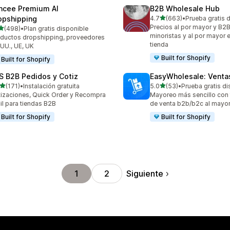
ncee Premium AI
B2B Wholesale Hub
de 5 estrellas
opshipping
4.7
(663)
•
Prueba gratis 
663 reseñas en total
Precios al por mayor y B2B
de 5 estrellas
(498)
•
Plan gratis disponible
 reseñas en total
minoristas y al por mayor 
ductos dropshipping, proveedores
tienda
 UU., UE, UK
Built for Shopify
Built for Shopify
S B2B Pedidos y Cotiz
EasyWholesale: Venta
de 5 estrellas
de 5 estrellas
(171)
•
Instalación gratuita
5.0
(53)
•
Prueba gratis di
 reseñas en total
53 reseñas en total
izaciones, Quick Order y Recompra
Mayoreo más sencillo con 
il para tiendas B2B
de venta b2b/b2c al mayo
Built for Shopify
Built for Shopify
Siguiente
1
2