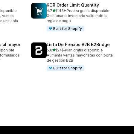
KOR Order Limit Quantity
de 5 estrellas
disponible
4.7
(143)
•
Prueba gratis disponible
143 reseñas en total
, ventas
Gestionar el inventario validando la
en una sola
regla de pago
Built for Shopify
s al mayor
Lista De Precios B2B B2Bridge
de 5 estrellas
sponible
5.0
(24)
•
Plan gratis disponible
24 reseñas en total
formularios
Aumenta ventas mayoristas con portal
r
de gestión B2B
Built for Shopify