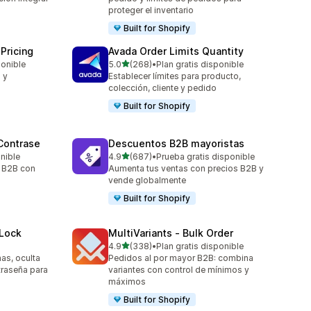
proteger el inventario
Built for Shopify
Pricing
Avada Order Limits Quantity
de 5 estrellas
ponible
5.0
(268)
•
Plan gratis disponible
268 reseñas en total
 y
Establecer límites para producto,
colección, cliente y pedido
Built for Shopify
Contrase
Descuentos B2B mayoristas
de 5 estrellas
onible
4.9
(687)
•
Prueba gratis disponible
687 reseñas en total
s B2B con
Aumenta tus ventas con precios B2B y
vende globalmente
Built for Shopify
 Lock
MultiVariants ‑ Bulk Order
de 5 estrellas
4.9
(338)
•
Plan gratis disponible
338 reseñas en total
as, oculta
Pedidos al por mayor B2B: combina
traseña para
variantes con control de mínimos y
máximos
Built for Shopify