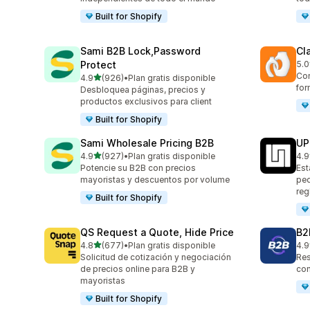
Built for Shopify
Sami B2B Lock,Password
Cl
Protect
5.0
256
Con
de 5 estrellas
4.9
(926)
•
Plan gratis disponible
926 reseñas en total
for
Desbloquea páginas, precios y
productos exclusivos para client
Built for Shopify
Sami Wholesale Pricing B2B
UP
de 5 estrellas
4.9
(927)
•
Plan gratis disponible
4.9
927 reseñas en total
68 
Potencie su B2B con precios
Est
mayoristas y descuentos por volume
ped
reg
Built for Shopify
QS Request a Quote, Hide Price
B2
de 5 estrellas
4.8
(677)
•
Plan gratis disponible
4.9
677 reseñas en total
599
Solicitud de cotización y negociación
Res
de precios online para B2B y
con
mayoristas
Built for Shopify