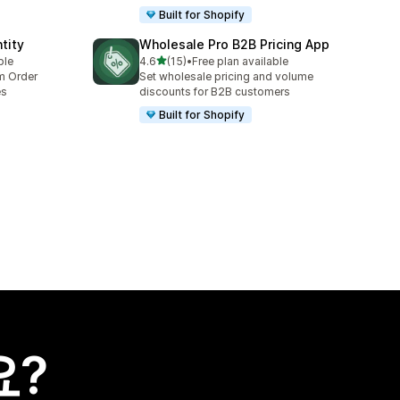
Built for Shopify
tity
Wholesale Pro B2B Pricing App
별 5개 중
ble
4.6
(15)
•
Free plan available
총 리뷰 15개
um Order
Set wholesale pricing and volume
es
discounts for B2B customers
Built for Shopify
요?