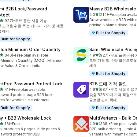
mi B2B Lock,Password
Massy B2B Wholesale 
별 5개 중
otect
5.0
(214)
•
Free plan avail
총 리뷰 214개
Grow wholesale B2B with 
별 5개 중
(927)
•
무료 플랜 사용 가능
리뷰 927개
pricing, volume discount 
B 고객을 위한 독점 페이지, 가격 및 제품
금 해제
Built for Shopify
Built for Shopify
lon Minimum Order Quantity
Sami Wholesale Pricin
별 5개 중
별 5개 중
(346)
•
Free plan available
4.9
(927)
•
무료 플랜 사용 
리뷰 346개
총 리뷰 927개
 Minimum Quantity (MOQ), Minimum
도매 가격 및 수량 할인으로 
er Value & Order Limits
세요
Built for Shopify
ckPro: Password Protect Lock
B2B 도매 가격 할인
별 5개 중
별 5개 중
(41)
•
Free plan available
4.9
(687)
•
무료 체험 이용 
리뷰 41개
총 리뷰 687개
sword protect page B2B lock
맞춤 B2B 도매 가격 책정으로
ces for wholesale customers
글로벌 판매 확대
Built for Shopify
Built for Shopify
ay • B2B Wholesale Lock
MultiVariants ‑ Bulk O
별 5개 중
별 5개 중
(16)
•
Free
4.9
(338)
•
Free plan avail
리뷰 16개
총 리뷰 338개
k products & pages, hide prices &
B2B bulk ordering — mix &
sword protect for B2B
variants with min/max cont