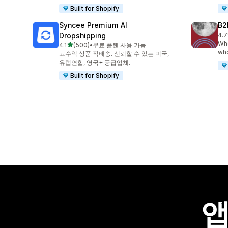
Built for Shopify
Syncee Premium AI
B2
Dropshipping
4.7
총 
Who
별 5개 중
4.1
(500)
•
무료 플랜 사용 가능
총 리뷰 500개
who
고수익 상품 직배송. 신뢰할 수 있는 미국,
유럽연합, 영국+ 공급업체.
Built for Shopify
앱