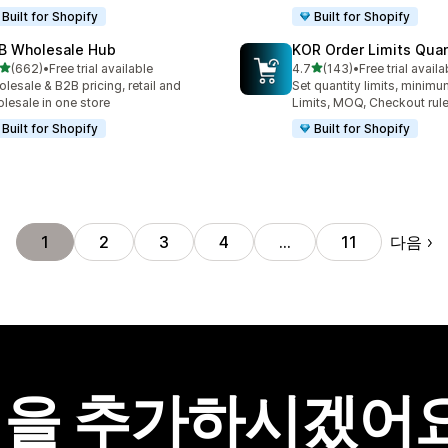
Built for Shopify
Built for Shopify
B Wholesale Hub
KOR Order Limits Quan
별 5개 중
별 5개 중
(662)
•
Free trial available
4.7
(143)
•
Free trial availa
리뷰 662개
총 리뷰 143개
lesale & B2B pricing, retail and
Set quantity limits, minim
lesale in one store
Limits, MOQ, Checkout rul
Built for Shopify
Built for Shopify
다음
1
2
3
4
…
11
을 추가하시겠어