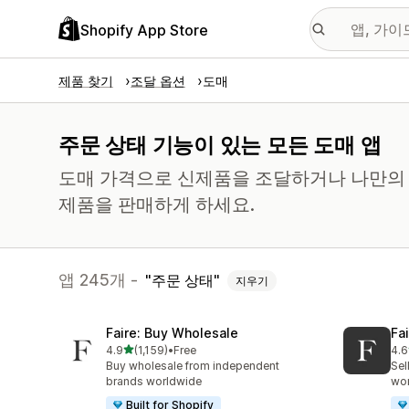
Shopify App Store
제품 찾기
조달 옵션
도매
주문 상태 기능이 있는 모든 도매 앱
도매 가격으로 신제품을 조달하거나 나만의 
제품을 판매하게 하세요.
앱 245개 -
주문 상태
지우기
Faire: Buy Wholesale
Fa
별 5개 중
4.9
(1,159)
•
Free
4.6
총 리뷰 1159개
총 
Buy wholesale from independent
Sel
brands worldwide
wo
Built for Shopify