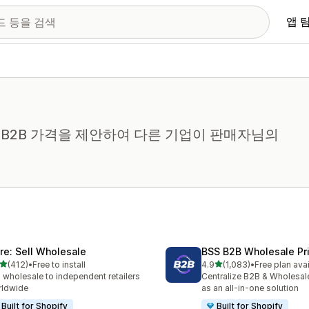
앱 
B2B 가격을 제안하여 다른 기업이 판매자님의
ire: Sell Wholesale
BSS B2B Wholesale Pr
별 5개 중
별 5개 중
(412)
•
Free to install
4.9
(1,083)
•
Free plan ava
리뷰 412개
총 리뷰 1083개
l wholesale to independent retailers
Centralize B2B & Wholesal
rldwide
as an all-in-one solution
Built for Shopify
Built for Shopify