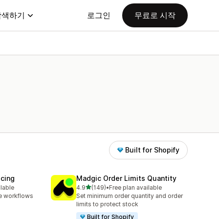
탐색하기
로그인
무료로 시작
Built for Shopify
icing
Madgic Order Limits Quantity
별 5개 중
ilable
4.9
(149)
•
Free plan available
총 리뷰 149개
e workflows
Set minimum order quantity and order
limits to protect stock
Built for Shopify