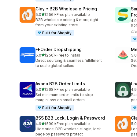
Clay • B2B Wholesale Pricing
Sa
별 5개 중
5.0
(256)
•
Free plan available
Pr
총 리뷰 256개
B2B wholesale pricing & more, right
4.9
총 
from your existing store
B2
잠
Built for Shopify
FFOrder Dropshipping
Me
별 5개 중
5.0
(250)
•
Free to install
5.0
총 리뷰 250개
총 
Direct sourcing & seamless fulfillment
Set
to scale global sellers
Ord
Avada B2B Order Limits
Lo
별 5개 중
5.0
(268)
•
Free plan available
4.9
총 리뷰 268개
총 
Set minimum order limits to stop
Pas
margin loss on small orders
pri
Built for Shopify
BSS B2B Lock, Login & Password
Cl
별 5개 중
4.9
(599)
•
Free plan available
5.0
총 리뷰 599개
총 
Hide price, B2B wholesale login, lock
Loc
page by password protect
pas