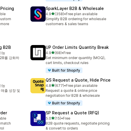
Pricing
SparkLayer B2B & Wholesale
별 5개 중
able
4.9
(358)
•
Free plan available
총 리뷰 358개
custom
Simplify B2B ordering for wholesale
& more
customers & sales teams
g B2B
UP Order Limits Quantity Break
별 5개 중
가능
4.9
(68)
•
Free
총 리뷰 68개
B2B를 강화하
Set minimum order quantity (MOQ),
cart limits, checkout rules
Built for Shopify
QS Request a Quote, Hide Price
별 5개 중
가능
4.8
(677)
•
Free plan available
총 리뷰 677개
 매출 성장 및
Request a quote & online price
negotiation for B2B & wholesale
Built for Shopify
rder
SP Request a Quote (RFQ)
별 5개 중
able
5.0
(15)
•
Free
총 리뷰 15개
 match
B2B quote requests, negotiate pricing
rol
& convert to orders