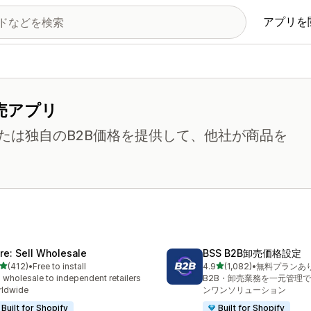
アプリを
売アプリ
たは独自のB2B価格を提供して、他社が商品を
ire: Sell Wholesale
BSS B2B卸売価格設定
5つ星中
5つ星中
(412)
•
Free to install
4.9
(1,082)
•
無料プランあ
計レビュー数：412件
合計レビュー数：1082件
l wholesale to independent retailers
B2B・卸売業務を一元管理
rldwide
ンワンソリューション
Built for Shopify
Built for Shopify