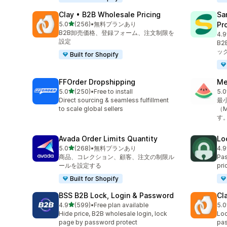
Clay • B2B Wholesale Pricing
Sa
5つ星中
5.0
(256)
•
無料プランあり
Pr
合計レビュー数：256件
B2B卸売価格、登録フォーム、注文制限を
4.9
合
設定
B
ッ
Built for Shopify
FFOrder Dropshipping
Me
5つ星中
5.0
(250)
•
Free to install
5.0
合計レビュー数：250件
合
Direct sourcing & seamless fulfillment
最
to scale global sellers
（
す
Avada Order Limits Quantity
Lo
5つ星中
5.0
(268)
•
無料プランあり
4.9
合計レビュー数：268件
合
商品、コレクション、顧客、注文の制限ル
Pas
ールを設定する
pri
Built for Shopify
BSS B2B Lock, Login & Password
Cl
5つ星中
4.9
(599)
•
Free plan available
5.0
合計レビュー数：599件
合
Hide price, B2B wholesale login, lock
Loc
page by password protect
pas