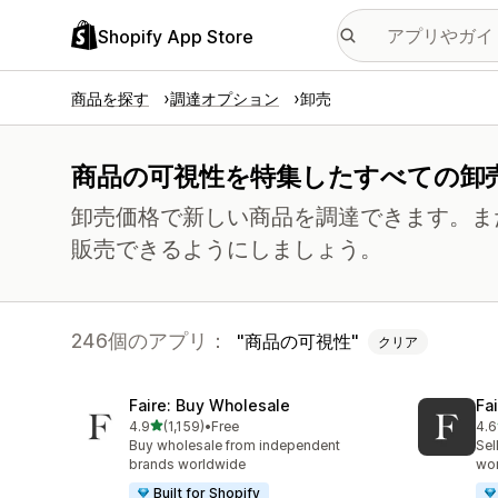
Shopify App Store
商品を探す
調達オプション
卸売
商品の可視性を特集したすべての卸
卸売価格で新しい商品を調達できます。ま
販売できるようにしましょう。
246個のアプリ：
商品の可視性
クリア
Faire: Buy Wholesale
Fa
5つ星中
4.9
(1,159)
•
Free
4.6
合計レビュー数：1159件
合
Buy wholesale from independent
Sel
brands worldwide
wo
Built for Shopify