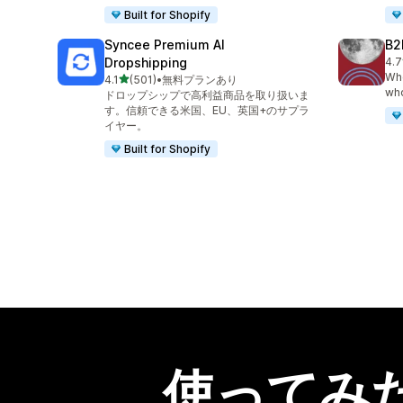
Built for Shopify
Syncee Premium AI
B2
Dropshipping
4.7
合
Who
5つ星中
4.1
(501)
•
無料プランあり
合計レビュー数：501件
who
ドロップシップで高利益商品を取り扱いま
す。信頼できる米国、EU、英国+のサプラ
イヤー。
Built for Shopify
使ってみ