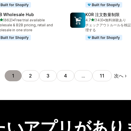
Built for Shopify
Built for Shopify
B Wholesale Hub
KOR 注文数量制限
5つ星中
5つ星中
(662)
•
Free trial available
4.7
(143)
•
無料体験あり
計レビュー数：662件
合計レビュー数：143件
lesale & B2B pricing, retail and
チェックアウトルールを検証
lesale in one store
理する
Built for Shopify
Built for Shopify
次へ
1
2
3
4
…
11
たいアプリがあり