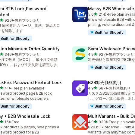
mi B2B Lock,Password
Massy B2B Wholesale 
5つ星中
otect
5.0
(214)
•
Free plan avail
合計レビュー数：214件
Grow wholesale B2B with 
5つ星中
(926)
•
無料プランあり
計レビュー数：926件
pricing, volume discount 
2B 顧客専用のページ、価格、製品のロ
クを解除します
Built for Shopify
Built for Shopify
lon Minimum Order Quantity
Sami Wholesale Pricin
5つ星中
5つ星中
(346)
•
無料プランあり
4.9
(927)
•
無料プランあり
計レビュー数：346件
合計レビュー数：927件
小注文数量（MOQ）、最小注文金額
卸売価格と数量割引でB2B
MOV）、および注文制限を設定しま
Built for Shopify
。
ckPro: Password Protect Lock
B2B卸売価格割引
5つ星中
5つ星中
(41)
•
Free plan available
4.9
(687)
•
無料体験あり
計レビュー数：41件
合計レビュー数：687件
sword protect page B2B lock
カスタムB2B卸売価格設定
ces for wholesale customers
し、グローバルに販売しまし
Built for Shopify
Built for Shopify
ay • B2B Wholesale Lock
MultiVariants ‑ Bulk O
5つ星中
5つ星中
(16)
•
Free
4.9
(338)
•
Free plan avail
計レビュー数：16件
合計レビュー数：338件
k products & pages, hide prices &
B2B bulk ordering — mix &
sword protect for B2B
variants with min/max cont