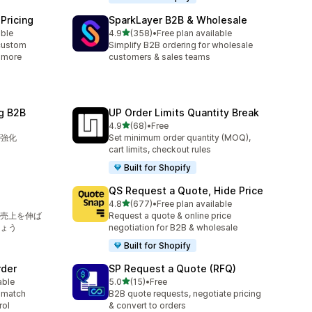
Pricing
SparkLayer B2B & Wholesale
5つ星中
able
4.9
(358)
•
Free plan available
合計レビュー数：358件
custom
Simplify B2B ordering for wholesale
& more
customers & sales teams
g B2B
UP Order Limits Quantity Break
5つ星中
4.9
(68)
•
Free
合計レビュー数：68件
を強化
Set minimum order quantity (MOQ),
cart limits, checkout rules
Built for Shopify
QS Request a Quote, Hide Price
5つ星中
4.8
(677)
•
Free plan available
合計レビュー数：677件
で売上を伸ば
Request a quote & online price
ょう
negotiation for B2B & wholesale
Built for Shopify
rder
SP Request a Quote (RFQ)
5つ星中
able
5.0
(15)
•
Free
合計レビュー数：15件
 match
B2B quote requests, negotiate pricing
rol
& convert to orders