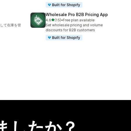
Built for Shopify
Wholesale Pro B2B Pricing App
5つ星中
4.6
(15)
•
Free plan available
合計レビュー数：15件
して在庫を管
Set wholesale pricing and volume
discounts for B2B customers
Built for Shopify
ましたか？