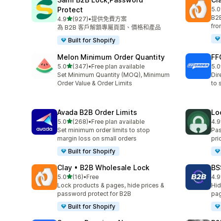
Protect
5.0
共有
B2B
滿分 5 顆星
4.9
(927)
•
提供免費方案
共有 927 則評價
fro
為 B2B 客戶解鎖專屬頁面、價格和產品
Built for Shopify
Melon Minimum Order Quantity
FF
滿分 5 顆星
5.0
(347)
•
Free plan available
5.0
共有 347 則評價
共有
Set Minimum Quantity (MOQ), Minimum
Dir
Order Value & Order Limits
to 
Avada B2B Order Limits
Lo
滿分 5 顆星
5.0
(268)
•
Free plan available
4.9
共有 268 則評價
共有
Set minimum order limits to stop
Pas
margin loss on small orders
pri
Built for Shopify
Clay • B2B Wholesale Lock
BS
滿分 5 顆星
5.0
(16)
•
Free
4.9
共有 16 則評價
共有
Lock products & pages, hide prices &
Hid
password protect for B2B
pag
Built for Shopify