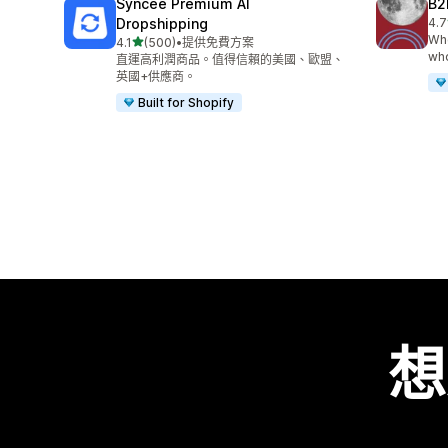
Syncee Premium AI
B2
Dropshipping
4.7
共有
Who
滿分 5 顆星
4.1
(500)
•
提供免費方案
共有 500 則評價
who
直運高利潤商品。值得信賴的美國、歐盟、
英國+供應商。
Built for Shopify
想