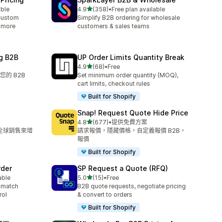
滿分 5 顆星
able
4.9
(358)
•
Free plan available
共有 358 則評價
custom
Simplify B2B ordering for wholesale
& more
customers & sales teams
g B2B
UP Order Limits Quantity Break
滿分 5 顆星
4.9
(68)
•
Free
共有 68 則評價
的 B2B
Set minimum order quantity (MOQ),
cart limits, checkout rules
Built for Shopify
Snap! Request Quote Hide Price
滿分 5 顆星
4.8
(677)
•
提供免費方案
共有 677 則評價
和全球銷售來增
請求報價，隱藏價格，自定義報價 B2B，
報價
Built for Shopify
rder
SP Request a Quote (RFQ)
滿分 5 顆星
able
5.0
(15)
•
Free
共有 15 則評價
 match
B2B quote requests, negotiate pricing
rol
& convert to orders
Built for Shopify