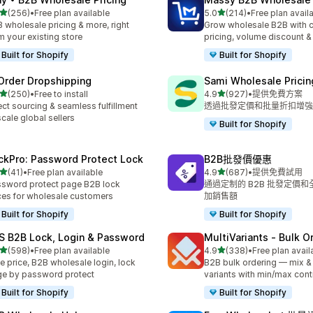
滿分 5 顆星
滿分 5 顆星
(256)
•
Free plan available
5.0
(214)
•
Free plan avail
 256 則評價
共有 214 則評價
 wholesale pricing & more, right
Grow wholesale B2B with 
m your existing store
pricing, volume discount 
Built for Shopify
Built for Shopify
Order Dropshipping
Sami Wholesale Pricin
滿分 5 顆星
滿分 5 顆星
(250)
•
Free to install
4.9
(927)
•
提供免費方案
 250 則評價
共有 927 則評價
ect sourcing & seamless fulfillment
透過批發定價和批量折扣增強您
scale global sellers
Built for Shopify
ckPro: Password Protect Lock
B2B批發價優惠
滿分 5 顆星
滿分 5 顆星
(41)
•
Free plan available
4.9
(687)
•
提供免費試用
 41 則評價
共有 687 則評價
sword protect page B2B lock
通過定制的 B2B 批發定價
ces for wholesale customers
加銷售額
Built for Shopify
Built for Shopify
S B2B Lock, Login & Password
MultiVariants ‑ Bulk O
滿分 5 顆星
滿分 5 顆星
(598)
•
Free plan available
4.9
(338)
•
Free plan avail
 598 則評價
共有 338 則評價
e price, B2B wholesale login, lock
B2B bulk ordering — mix &
e by password protect
variants with min/max cont
Built for Shopify
Built for Shopify