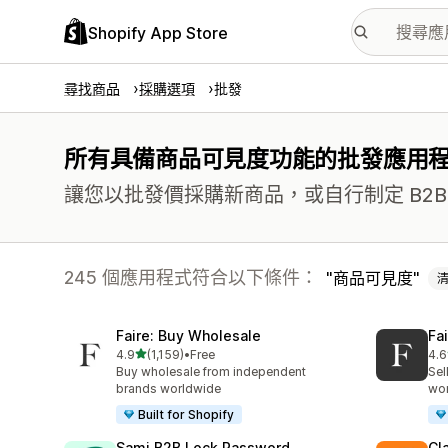
Shopify App Store
尋找商品
採購選項
批發
所有具備商品可見度功能的批發應用
讓您以批發價採購新商品，或自行制定 B2
245 個應用程式符合以下條件：
商品可見度
Faire: Buy Wholesale
Fa
滿分 5 顆星
4.9
(1,159)
•
Free
4.6
共有 1159 則評價
共有
Buy wholesale from independent
Sel
brands worldwide
wo
Built for Shopify
Sami B2B Lock,Password
Cl