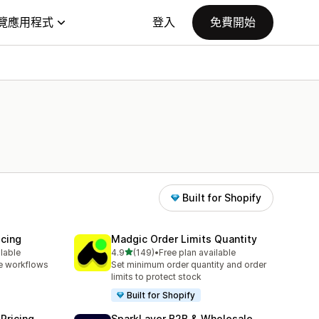
覽應用程式
登入
免費開始
Built for Shopify
icing
Madgic Order Limits Quantity
滿分 5 顆星
ilable
4.9
(149)
•
Free plan available
共有 149 則評價
e workflows
Set minimum order quantity and order
limits to protect stock
Built for Shopify
Pricing
SparkLayer B2B & Wholesale