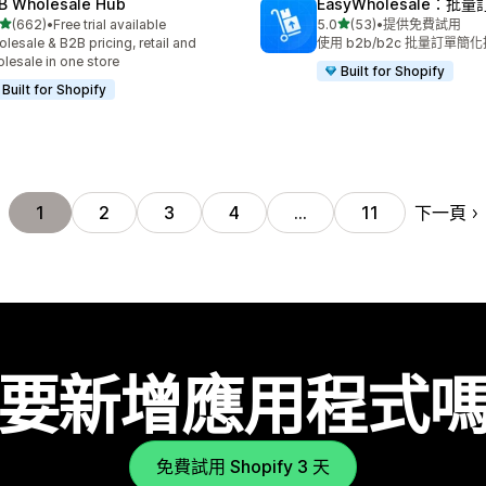
B Wholesale Hub
EasyWholesale：批量
滿分 5 顆星
滿分 5 顆星
(662)
•
Free trial available
5.0
(53)
•
提供免費試用
 662 則評價
共有 53 則評價
lesale & B2B pricing, retail and
使用 b2b/b2c 批量訂單簡
lesale in one store
Built for Shopify
Built for Shopify
下一頁
1
2
3
4
…
11
要新增應用程式
免費試用 Shopify 3 天