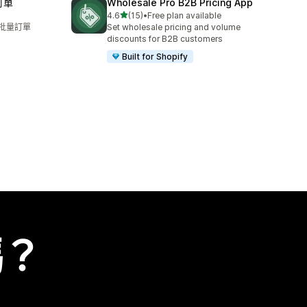
訂單
Wholesale Pro B2B Pricing App
滿分 5 顆星
4.6
(15)
•
Free plan available
共有 15 則評價
化批量訂單
Set wholesale pricing and volume
discounts for B2B customers
Built for Shopify
嗎？