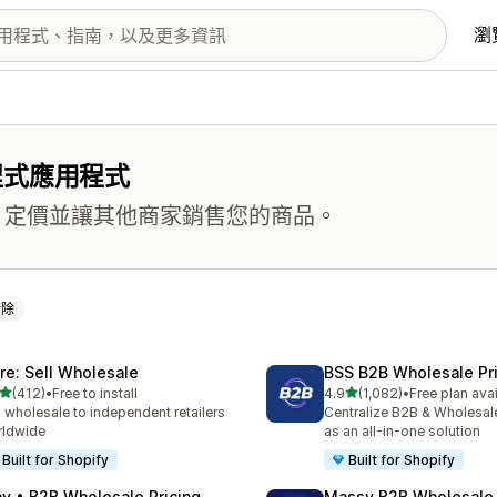
瀏
程式應用程式
B 定價並讓其他商家銷售您的商品。
清除
ire: Sell Wholesale
BSS B2B Wholesale Pr
滿分 5 顆星
滿分 5 顆星
(412)
•
Free to install
4.9
(1,082)
•
Free plan ava
 412 則評價
共有 1082 則評價
l wholesale to independent retailers
Centralize B2B & Wholesal
rldwide
as an all-in-one solution
Built for Shopify
Built for Shopify
ay • B2B Wholesale Pricing
Massy B2B Wholesale 