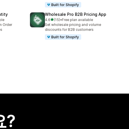
Built for Shopify
tity
Wholesale Pro B2B Pricing App
별 5개 중
ble
4.6
(15)
•
Free plan available
총 리뷰 15개
um Order
Set wholesale pricing and volume
es
discounts for B2B customers
Built for Shopify
요?