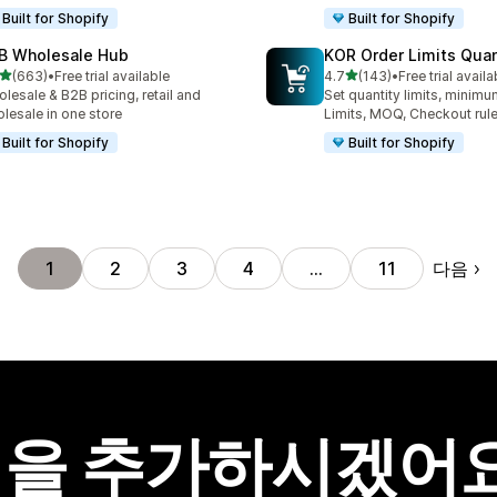
Built for Shopify
Built for Shopify
B Wholesale Hub
KOR Order Limits Quan
별 5개 중
별 5개 중
(663)
•
Free trial available
4.7
(143)
•
Free trial availa
리뷰 663개
총 리뷰 143개
lesale & B2B pricing, retail and
Set quantity limits, minim
lesale in one store
Limits, MOQ, Checkout rul
Built for Shopify
Built for Shopify
다음
1
2
3
4
…
11
을 추가하시겠어