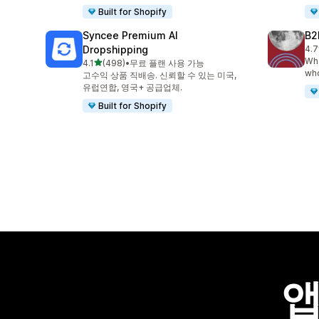
Built for Shopify
Syncee Premium AI
B2
Dropshipping
4.7
총 
Who
별 5개 중
4.1
(498)
•
무료 플랜 사용 가능
총 리뷰 498개
who
고수익 상품 직배송. 신뢰할 수 있는 미국,
유럽연합, 영국+ 공급업체.
Built for Shopify
앱