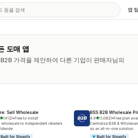
앱 
든 도매 앱
B2B 가격을 제안하여 다른 기업이 판매자님의
ire: Sell Wholesale
BSS B2B Wholesale Pr
별 5개 중
별 5개 중
(412)
•
Free to install
4.9
(1,082)
•
Free plan ava
리뷰 412개
총 리뷰 1082개
l wholesale to independent retailers
Centralize B2B & Wholesal
rldwide
as an all-in-one solution
Built for Shopify
Built for Shopify