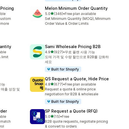
Pricing
Melon Minimum Order Quantity
별 5개 중
able
5.0
(346)
•
Free plan available
총 리뷰 346개
custom
Set Minimum Quantity (MOQ), Minimum
& more
Order Value & Order Limits
antity
Sami Wholesale Pricing B2B
별 5개 중
able
4.9
(927)
•
무료 플랜 사용 가능
총 리뷰 927개
 limit
도매 가격 및 수량 할인으로 B2B를 강화하
세요
Built for Shopify
QS Request a Quote, Hide Price
별 5개 중
가능
4.8
(677)
•
Free plan available
총 리뷰 677개
 매출 성장 및
Request a quote & online price
negotiation for B2B & wholesale
Built for Shopify
rder
SP Request a Quote (RFQ)
별 5개 중
able
5.0
(15)
•
Free
총 리뷰 15개
 match
B2B quote requests, negotiate pricing
rol
& convert to orders