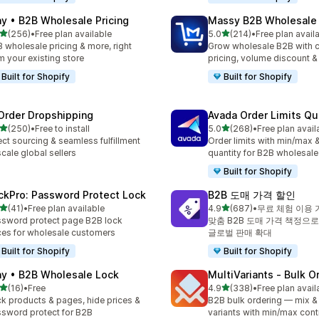
ay • B2B Wholesale Pricing
Massy B2B Wholesale 
별 5개 중
별 5개 중
(256)
•
Free plan available
5.0
(214)
•
Free plan avail
리뷰 256개
총 리뷰 214개
 wholesale pricing & more, right
Grow wholesale B2B with 
m your existing store
pricing, volume discount 
Built for Shopify
Built for Shopify
Order Dropshipping
Avada Order Limits Qu
별 5개 중
별 5개 중
(250)
•
Free to install
5.0
(268)
•
Free plan avail
리뷰 250개
총 리뷰 268개
ect sourcing & seamless fulfillment
Order limits with min/max &
scale global sellers
quantity for B2B wholesale
Built for Shopify
ckPro: Password Protect Lock
B2B 도매 가격 할인
별 5개 중
별 5개 중
(41)
•
Free plan available
4.9
(687)
•
무료 체험 이용 
리뷰 41개
총 리뷰 687개
sword protect page B2B lock
맞춤 B2B 도매 가격 책정으로
ces for wholesale customers
글로벌 판매 확대
Built for Shopify
Built for Shopify
ay • B2B Wholesale Lock
MultiVariants ‑ Bulk O
별 5개 중
별 5개 중
(16)
•
Free
4.9
(338)
•
Free plan avail
리뷰 16개
총 리뷰 338개
k products & pages, hide prices &
B2B bulk ordering — mix &
sword protect for B2B
variants with min/max cont