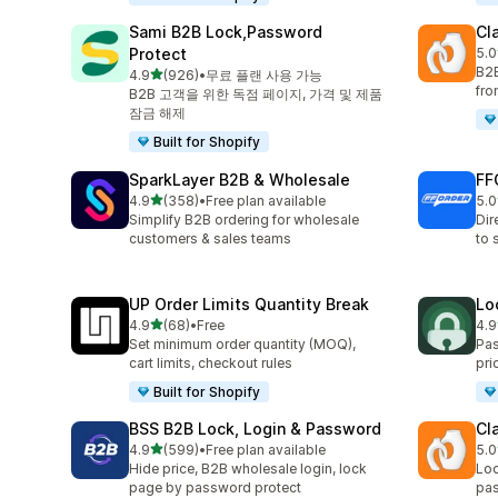
Sami B2B Lock,Password
Cl
Protect
5.0
총 
B2B
별 5개 중
4.9
(926)
•
무료 플랜 사용 가능
총 리뷰 926개
fro
B2B 고객을 위한 독점 페이지, 가격 및 제품
잠금 해제
Built for Shopify
SparkLayer B2B & Wholesale
FF
별 5개 중
4.9
(358)
•
Free plan available
5.0
총 리뷰 358개
총 
Simplify B2B ordering for wholesale
Dir
customers & sales teams
to 
UP Order Limits Quantity Break
Lo
별 5개 중
4.9
(68)
•
Free
4.9
총 리뷰 68개
총 
Set minimum order quantity (MOQ),
Pas
cart limits, checkout rules
pri
Built for Shopify
BSS B2B Lock, Login & Password
Cl
별 5개 중
4.9
(599)
•
Free plan available
5.0
총 리뷰 599개
총 
Hide price, B2B wholesale login, lock
Loc
page by password protect
pas