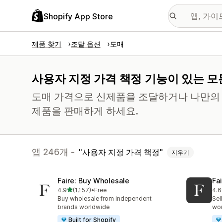
Shopify App Store
제품 찾기
조달 옵션
도매
사용자 지정 가격 책정 기능이 있는 모
도매 가격으로 신제품을 조달하거나 나만의 
제품을 판매하게 하세요.
앱 246개 -
사용자 지정 가격 책정
지우기
Faire: Buy Wholesale
Fa
별 5개 중
4.9
(1,157)
•
Free
4.6
총 리뷰 1157개
총 
Buy wholesale from independent
Sel
brands worldwide
wo
Built for Shopify