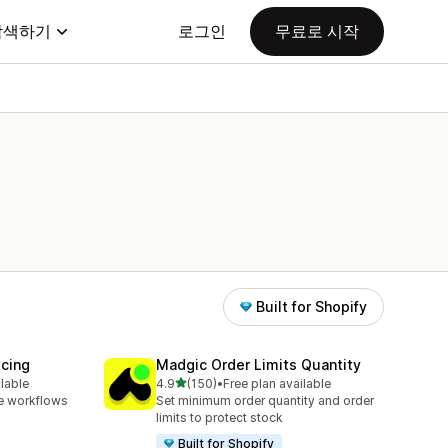
탐색하기
로그인
무료로 시작
Built for Shopify
icing
Madgic Order Limits Quantity
별 5개 중
ilable
4.9
(150)
•
Free plan available
총 리뷰 150개
e workflows
Set minimum order quantity and order
limits to protect stock
Built for Shopify