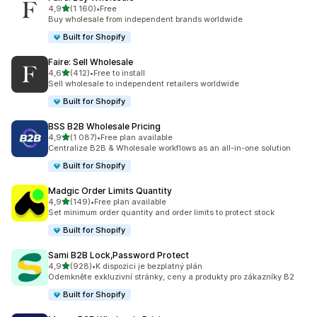
z 5 hvězd
4,9
(1 160)
•
Free
Celkový počet recenzí: 1160
Buy wholesale from independent brands worldwide
Built for Shopify
Faire: Sell Wholesale
z 5 hvězd
4,6
(412)
•
Free to install
Celkový počet recenzí: 412
Sell wholesale to independent retailers worldwide
Built for Shopify
BSS B2B Wholesale Pricing
z 5 hvězd
4,9
(1 087)
•
Free plan available
Celkový počet recenzí: 1087
Centralize B2B & Wholesale workflows as an all-in-one solution
Built for Shopify
Madgic Order Limits Quantity
z 5 hvězd
4,9
(149)
•
Free plan available
Celkový počet recenzí: 149
Set minimum order quantity and order limits to protect stock
Built for Shopify
Sami B2B Lock,Password Protect
z 5 hvězd
4,9
(928)
•
K dispozici je bezplatný plán
Celkový počet recenzí: 928
Odemkněte exkluzivní stránky, ceny a produkty pro zákazníky B2
Built for Shopify