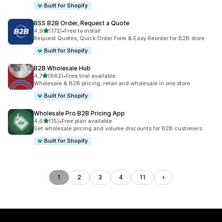
Built for Shopify
BSS B2B Order, Request a Quote
z 5 hvězd
4,9
(172)
•
Free to install
Celkový počet recenzí: 172
Request Quotes, Quick Order Form & Easy Reorder for B2B store
Built for Shopify
B2B Wholesale Hub
z 5 hvězd
4,7
(662)
•
Free trial available
Celkový počet recenzí: 662
Wholesale & B2B pricing, retail and wholesale in one store
Built for Shopify
Wholesale Pro B2B Pricing App
z 5 hvězd
4,6
(15)
•
Free plan available
Celkový počet recenzí: 15
Set wholesale pricing and volume discounts for B2B customers
Built for Shopify
1
2
3
4
11