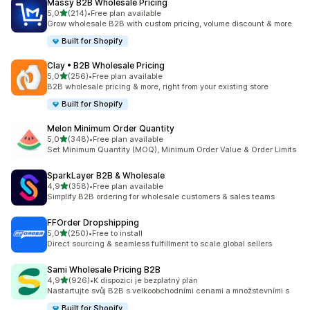
Massy B2B Wholesale Pricing
z 5 hvězd
5,0
(214)
•
Free plan available
Celkový počet recenzí: 214
Grow wholesale B2B with custom pricing, volume discount & more
Built for Shopify
Clay • B2B Wholesale Pricing
z 5 hvězd
5,0
(256)
•
Free plan available
Celkový počet recenzí: 256
B2B wholesale pricing & more, right from your existing store
Built for Shopify
Melon Minimum Order Quantity
z 5 hvězd
5,0
(348)
•
Free plan available
Celkový počet recenzí: 348
Set Minimum Quantity (MOQ), Minimum Order Value & Order Limits
SparkLayer B2B & Wholesale
z 5 hvězd
4,9
(358)
•
Free plan available
Celkový počet recenzí: 358
Simplify B2B ordering for wholesale customers & sales teams
FFOrder Dropshipping
z 5 hvězd
5,0
(250)
•
Free to install
Celkový počet recenzí: 250
Direct sourcing & seamless fulfillment to scale global sellers
Sami Wholesale Pricing B2B
z 5 hvězd
4,9
(926)
•
K dispozici je bezplatný plán
Celkový počet recenzí: 926
Nastartujte svůj B2B s velkoobchodními cenami a množstevními s
Built for Shopify