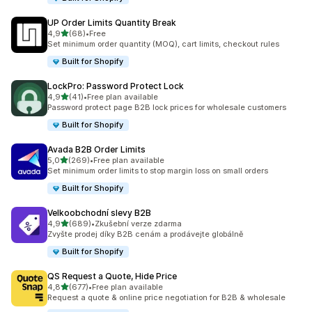
UP Order Limits Quantity Break
z 5 hvězd
4,9
(68)
•
Free
Celkový počet recenzí: 68
Set minimum order quantity (MOQ), cart limits, checkout rules
Built for Shopify
LockPro: Password Protect Lock
z 5 hvězd
4,9
(41)
•
Free plan available
Celkový počet recenzí: 41
Password protect page B2B lock prices for wholesale customers
Built for Shopify
Avada B2B Order Limits
z 5 hvězd
5,0
(269)
•
Free plan available
Celkový počet recenzí: 269
Set minimum order limits to stop margin loss on small orders
Built for Shopify
Velkoobchodní slevy B2B
z 5 hvězd
4,9
(689)
•
Zkušební verze zdarma
Celkový počet recenzí: 689
Zvyšte prodej díky B2B cenám a prodávejte globálně
Built for Shopify
QS Request a Quote, Hide Price
z 5 hvězd
4,8
(677)
•
Free plan available
Celkový počet recenzí: 677
Request a quote & online price negotiation for B2B & wholesale