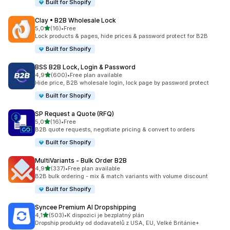
Built for Shopify
Clay • B2B Wholesale Lock
z 5 hvězd
5,0
(16)
•
Free
Celkový počet recenzí: 16
Lock products & pages, hide prices & password protect for B2B
Built for Shopify
BSS B2B Lock, Login & Password
z 5 hvězd
4,9
(600)
•
Free plan available
Celkový počet recenzí: 600
Hide price, B2B wholesale login, lock page by password protect
Built for Shopify
SP Request a Quote (RFQ)
z 5 hvězd
5,0
(16)
•
Free
Celkový počet recenzí: 16
B2B quote requests, negotiate pricing & convert to orders
Built for Shopify
MultiVariants ‑ Bulk Order B2B
z 5 hvězd
4,9
(337)
•
Free plan available
Celkový počet recenzí: 337
B2B bulk ordering - mix & match variants with volume discount
Built for Shopify
Syncee Premium AI Dropshipping
z 5 hvězd
4,1
(503)
•
K dispozici je bezplatný plán
Celkový počet recenzí: 503
Dropship produkty od dodavatelů z USA, EU, Velké Británie+