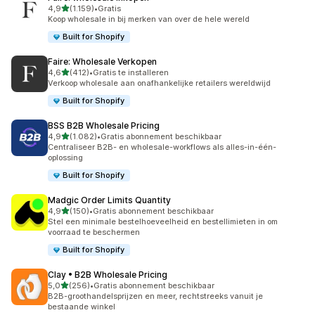
van 5 sterren
4,9
(1.159)
•
Gratis
1159 recensies in totaal
Koop wholesale in bij merken van over de hele wereld
Built for Shopify
Faire: Wholesale Verkopen
van 5 sterren
4,6
(412)
•
Gratis te installeren
412 recensies in totaal
Verkoop wholesale aan onafhankelijke retailers wereldwijd
Built for Shopify
BSS B2B Wholesale Pricing
van 5 sterren
4,9
(1.082)
•
Gratis abonnement beschikbaar
1082 recensies in totaal
Centraliseer B2B- en wholesale-workflows als alles-in-één-
oplossing
Built for Shopify
Madgic Order Limits Quantity
van 5 sterren
4,9
(150)
•
Gratis abonnement beschikbaar
150 recensies in totaal
Stel een minimale bestelhoeveelheid en bestellimieten in om
voorraad te beschermen
Built for Shopify
Clay • B2B Wholesale Pricing
van 5 sterren
5,0
(256)
•
Gratis abonnement beschikbaar
256 recensies in totaal
B2B-groothandelsprijzen en meer, rechtstreeks vanuit je
bestaande winkel