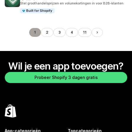
15 recensies in totaal
Stel groothandelsprijzen en volumekortingen in voor B2B-klanten
Built for Shopify
1
2
3
4
11
Wil je een app toevoegen?
Probeer Shopify 3 dagen gratis
App-categorieën
Topcategorieën