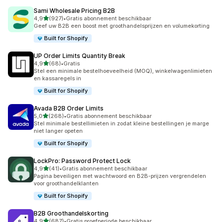
Sami Wholesale Pricing B2B
van 5 sterren
4,9
(927)
•
Gratis abonnement beschikbaar
927 recensies in totaal
Geef uw B2B een boost met groothandelsprijzen en volumekorting
Built for Shopify
UP Order Limits Quantity Break
van 5 sterren
4,9
(68)
•
Gratis
68 recensies in totaal
Stel een minimale bestelhoeveelheid (MOQ), winkelwagenlimieten
en kassaregels in
Built for Shopify
Avada B2B Order Limits
van 5 sterren
5,0
(268)
•
Gratis abonnement beschikbaar
268 recensies in totaal
Stel minimale bestellimieten in zodat kleine bestellingen je marge
niet langer opeten
Built for Shopify
LockPro: Password Protect Lock
van 5 sterren
4,9
(41)
•
Gratis abonnement beschikbaar
41 recensies in totaal
Pagina beveiligen met wachtwoord en B2B-prijzen vergrendelen
voor groothandelklanten
Built for Shopify
B2B Groothandelskorting
van 5 sterren
4,9
(687)
•
Gratis proefperiode beschikbaar