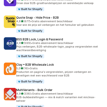
687 recensies in totaal
Groei door B2B-groothandelsprijzen en wereldwijde verkoop
Built for Shopify
Quote Snap ‑ Hide Price ‑ B2B
van 5 sterren
4,8
(677)
•
Gratis abonnement beschikbaar
677 recensies in totaal
Voor wie de prijs wil verbergen en het formulier wil gebruiken
Built for Shopify
BSS B2B Lock, Login & Password
van 5 sterren
4,9
(599)
•
Gratis abonnement beschikbaar
599 recensies in totaal
Prijs verbergen, B2B-wholesale-login, pagina vergrendelen met
wachtwoordbeveiliging
Built for Shopify
Clay • B2B Wholesale Lock
van 5 sterren
5,0
(16)
•
Gratis
16 recensies in totaal
Producten en pagina's vergrendelen, prijzen verbergen en
beveiligen met een wachtwoord voor B2B
Built for Shopify
MultiVariants ‑ Bulk Order
van 5 sterren
4,9
(338)
•
Gratis abonnement beschikbaar
338 recensies in totaal
B2B-bulkbestellingen — mix & match varianten met min/max-
beheer
Built for Shopify