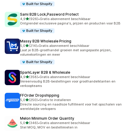
Built for Shopify
Sami B2B Lock,Password Protect
van 5 sterren
4,9
(926)
•
Gratis abonnement beschikbaar
926 recensies in totaal
Ontgrendel exclusieve pagina's, prijzen en producten voor B2B
Built for Shopify
Massy B2B Wholesale Pricing
van 5 sterren
5,0
(214)
•
Gratis abonnement beschikbaar
214 recensies in totaal
Laat je B2B-groothandel groeien met aangepaste prijzen,
volumekortingen en meer
Built for Shopify
SparkLayer B2B & Wholesale
van 5 sterren
4,9
(358)
•
Gratis abonnement beschikbaar
358 recensies in totaal
Vereenvoudig B2B-bestellingen voor groothandelklanten en
verkoopteams
FFOrder Dropshipping
van 5 sterren
5,0
(250)
•
Gratis te installeren
250 recensies in totaal
Directe sourcing en naadloze fulfillment voor het opschalen van
wereldwijde verkopers
Melon Minimum Order Quantity
van 5 sterren
5,0
(346)
•
Gratis abonnement beschikbaar
346 recensies in totaal
Stel MOQ, MOV en bestellimieten in