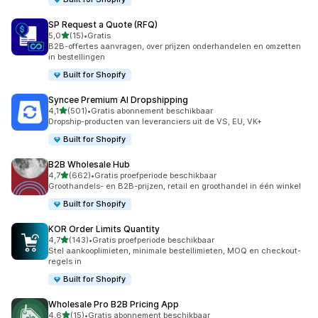
SP Request a Quote (RFQ)
van 5 sterren
5,0
(15)
•
Gratis
15 recensies in totaal
B2B-offertes aanvragen, over prijzen onderhandelen en omzetten
in bestellingen
Built for Shopify
Syncee Premium AI Dropshipping
van 5 sterren
4,1
(501)
•
Gratis abonnement beschikbaar
501 recensies in totaal
Dropship-producten van leveranciers uit de VS, EU, VK+
Built for Shopify
B2B Wholesale Hub
van 5 sterren
4,7
(662)
•
Gratis proefperiode beschikbaar
662 recensies in totaal
Groothandels- en B2B-prijzen, retail en groothandel in één winkel
Built for Shopify
KOR Order Limits Quantity
van 5 sterren
4,7
(143)
•
Gratis proefperiode beschikbaar
143 recensies in totaal
Stel aankooplimieten, minimale bestellimieten, MOQ en checkout-
regels in
Built for Shopify
Wholesale Pro B2B Pricing App
van 5 sterren
4,6
(15)
•
Gratis abonnement beschikbaar