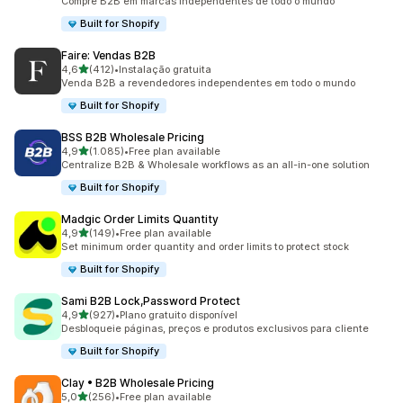
Compre B2B em marcas independentes de todo o mundo
Built for Shopify
Faire: Vendas B2B
de 5 estrelas
4,6
(412)
•
Instalação gratuita
412 total de avaliações
Venda B2B a revendedores independentes em todo o mundo
Built for Shopify
BSS B2B Wholesale Pricing
de 5 estrelas
4,9
(1.085)
•
Free plan available
1085 total de avaliações
Centralize B2B & Wholesale workflows as an all-in-one solution
Built for Shopify
Madgic Order Limits Quantity
de 5 estrelas
4,9
(149)
•
Free plan available
149 total de avaliações
Set minimum order quantity and order limits to protect stock
Built for Shopify
Sami B2B Lock,Password Protect
de 5 estrelas
4,9
(927)
•
Plano gratuito disponível
927 total de avaliações
Desbloqueie páginas, preços e produtos exclusivos para cliente
Built for Shopify
Clay • B2B Wholesale Pricing
de 5 estrelas
5,0
(256)
•
Free plan available
256 total de avaliações