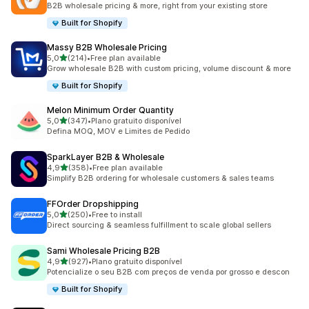
B2B wholesale pricing & more, right from your existing store
Built for Shopify
Massy B2B Wholesale Pricing
de 5 estrelas
5,0
(214)
•
Free plan available
214 total de avaliações
Grow wholesale B2B with custom pricing, volume discount & more
Built for Shopify
Melon Minimum Order Quantity
de 5 estrelas
5,0
(347)
•
Plano gratuito disponível
347 total de avaliações
Defina MOQ, MOV e Limites de Pedido
SparkLayer B2B & Wholesale
de 5 estrelas
4,9
(358)
•
Free plan available
358 total de avaliações
Simplify B2B ordering for wholesale customers & sales teams
FFOrder Dropshipping
de 5 estrelas
5,0
(250)
•
Free to install
250 total de avaliações
Direct sourcing & seamless fulfillment to scale global sellers
Sami Wholesale Pricing B2B
de 5 estrelas
4,9
(927)
•
Plano gratuito disponível
927 total de avaliações
Potencialize o seu B2B com preços de venda por grosso e descon
Built for Shopify