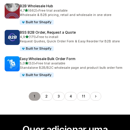
B2B Wholesale Hub
de 5 estrelas
4,7
(662)
•
Free trial available
662 total de avaliações
Wholesale & B2B pricing, retail and wholesale in one store
Built for Shopify
BSS B2B Order, Request a Quote
de 5 estrelas
4,9
(171)
•
Free to install
171 total de avaliações
Request Quotes, Quick Order Form & Easy Reorder for B2B store
Built for Shopify
Easy:Wholesale Bulk Order Form
de 5 estrelas
5,0
(53)
•
Free trial available
53 total de avaliações
Standalone B2B/B2C wholesale page and product bulk order form
Built for Shopify
1
2
3
4
11
Quer adicionar uma