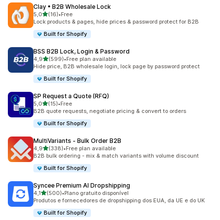
Clay • B2B Wholesale Lock
de 5 estrelas
5,0
(16)
•
Free
16 total de avaliações
Lock products & pages, hide prices & password protect for B2B
Built for Shopify
BSS B2B Lock, Login & Password
de 5 estrelas
4,9
(599)
•
Free plan available
599 total de avaliações
Hide price, B2B wholesale login, lock page by password protect
Built for Shopify
SP Request a Quote (RFQ)
de 5 estrelas
5,0
(15)
•
Free
15 total de avaliações
B2B quote requests, negotiate pricing & convert to orders
Built for Shopify
MultiVariants ‑ Bulk Order B2B
de 5 estrelas
4,9
(338)
•
Free plan available
338 total de avaliações
B2B bulk ordering - mix & match variants with volume discount
Built for Shopify
Syncee Premium AI Dropshipping
de 5 estrelas
4,1
(500)
•
Plano gratuito disponível
500 total de avaliações
Produtos e fornecedores de dropshipping dos EUA, da UE e do UK
Built for Shopify