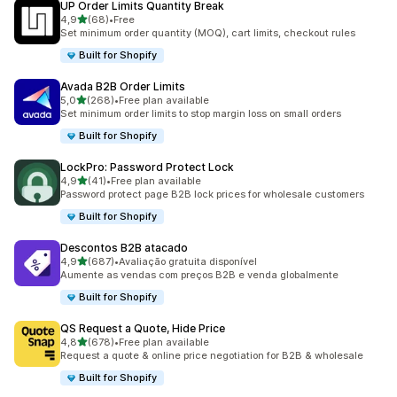
UP Order Limits Quantity Break
de 5 estrelas
4,9
(68)
•
Free
68 total de avaliações
Set minimum order quantity (MOQ), cart limits, checkout rules
Built for Shopify
Avada B2B Order Limits
de 5 estrelas
5,0
(268)
•
Free plan available
268 total de avaliações
Set minimum order limits to stop margin loss on small orders
Built for Shopify
LockPro: Password Protect Lock
de 5 estrelas
4,9
(41)
•
Free plan available
41 total de avaliações
Password protect page B2B lock prices for wholesale customers
Built for Shopify
Descontos B2B atacado
de 5 estrelas
4,9
(687)
•
Avaliação gratuita disponível
687 total de avaliações
Aumente as vendas com preços B2B e venda globalmente
Built for Shopify
QS Request a Quote, Hide Price
de 5 estrelas
4,8
(678)
•
Free plan available
678 total de avaliações
Request a quote & online price negotiation for B2B & wholesale
Built for Shopify