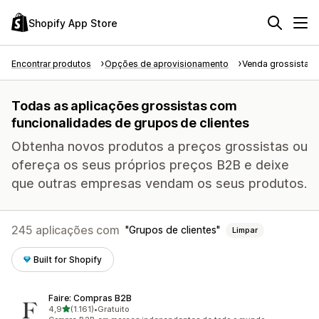
Shopify App Store
Encontrar produtos
Opções de aprovisionamento
Venda grossista
Todas as aplicações grossistas com
funcionalidades de grupos de clientes
Obtenha novos produtos a preços grossistas ou
ofereça os seus próprios preços B2B e deixe
que outras empresas vendam os seus produtos.
245 aplicações com
Grupos de clientes
Limpar
Built for Shopify
Faire: Compras B2B
de 5 estrelas
4,9
(1.161)
•
Gratuito
1161 total de avaliações