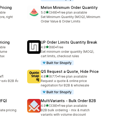
Pricing
Melon Minimum Order Quantity
เต็ม 5 ดาว
able
5.0
(348)
•
Free plan available
ทั้งหมด 348 รีวิว
re, right
Set Minimum Quantity (MOQ), Minimum
Order Value & Order Limits
icing
UP Order Limits Quantity Break
เต็ม 5 ดาว
able
4.9
(68)
•
Free
ทั้งหมด 68 รีวิว
olume
Set minimum order quantity (MOQ),
 tax
cart limits, checkout rules
Built for Shopify
QS Request a Quote, Hide Price
เต็ม 5 ดาว
ฟรี
4.8
(677)
•
Free plan available
ทั้งหมด 677 รีวิว
ยส่ง B2B สั่ง
Request a quote & online price
negotiation for B2B & wholesale
Built for Shopify
RFQ)
MultiVariants ‑ Bulk Order B2B
เต็ม 5 ดาว
4.9
(338)
•
Free plan available
ทั้งหมด 338 รีวิว
ate pricing
B2B bulk ordering - mix & match
variants with volume discount