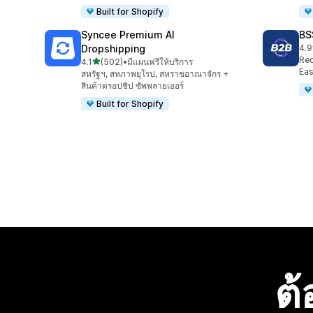
Built for Shopify
Syncee Premium AI
BS
Dropshipping
4.9
ทั้ง
Req
เต็ม 5 ดาว
4.1
(502)
•
มีแผนฟรีให้บริการ
ทั้งหมด 502 รีวิว
Eas
สหรัฐฯ, สหภาพยุโรป, สหราชอาณาจักร +
สินค้าดรอปชิป ซัพพลายเออร์
Built for Shopify
ต้