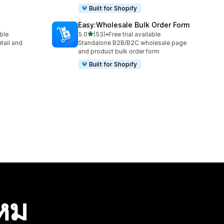
Built for Shopify
Easy:Wholesale Bulk Order Form
เต็ม 5 ดาว
able
5.0
(53)
•
Free trial available
ทั้งหมด 53 รีวิว
tail and
Standalone B2B/B2C wholesale page
and product bulk order form
Built for Shopify
ไหม