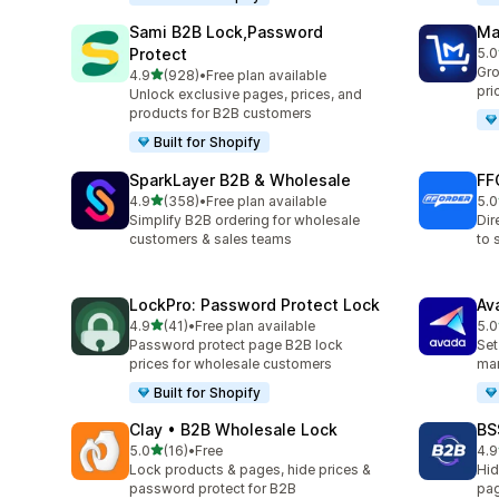
Sami B2B Lock,Password
Ma
Protect
5.0
ทั้ง
Gro
เต็ม 5 ดาว
4.9
(928)
•
Free plan available
ทั้งหมด 928 รีวิว
pri
Unlock exclusive pages, prices, and
products for B2B customers
Built for Shopify
SparkLayer B2B & Wholesale
FF
เต็ม 5 ดาว
4.9
(358)
•
Free plan available
5.0
ทั้งหมด 358 รีวิว
ทั้ง
Simplify B2B ordering for wholesale
Dir
customers & sales teams
to 
LockPro: Password Protect Lock
Av
เต็ม 5 ดาว
4.9
(41)
•
Free plan available
5.0
ทั้งหมด 41 รีวิว
ทั้ง
Password protect page B2B lock
Set
prices for wholesale customers
mar
Built for Shopify
Clay • B2B Wholesale Lock
BS
เต็ม 5 ดาว
5.0
(16)
•
Free
4.9
ทั้งหมด 16 รีวิว
ทั้ง
Lock products & pages, hide prices &
Hid
password protect for B2B
pag