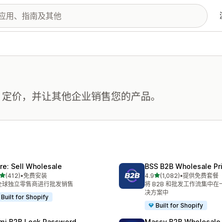
B 定价，并让其他企业销售您的产品。
ire: Sell Wholesale
BSS B2B Wholesale Pr
星（满分 5 星）
星（满分 5 星）
(412)
•
免费安装
4.9
(1,082)
•
提供免费套餐
 412 条评论
总共 1082 条评论
全球独立零售商进行批发销售
将 B2B 和批发工作流集中
决方案中
Built for Shopify
Built for Shopify
mi B2B Lock,Password
Massy B2B Wholesale 