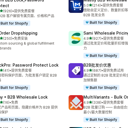
星（满分 5 星）
otect
5.0
(214)
•
提供免费套餐
总共 214 条评论
借助自定义定价、数量折扣等
星（满分 5 星）
(926)
•
提供免费套餐
 926 条评论
B2B 批发业务
 B2B 客户解锁专属页面、价格和产品
Built for Shopify
Built for Shopify
Order Dropshipping
Sami Wholesale Pricin
星（满分 5 星）
星（满分 5 星）
(250)
•
免费安装
4.9
(927)
•
提供免费套餐
 250 条评论
总共 927 条评论
tom sourcing & global fulfillment
通过批发定价和批量折扣增强您
 brands
力
Built for Shopify
ckPro: Password Protect Lock
B2B批发价优惠
星（满分 5 星）
星（满分 5 星）
(41)
•
提供免费套餐
4.9
(687)
•
提供免费试用
 41 条评论
总共 687 条评论
用密码保护页面，为批发客户锁定 B2B
通过定制的 B2B 批发定价
格
加销售额
Built for Shopify
Built for Shopify
ay • B2B Wholesale Lock
MultiVariants ‑ Bulk O
星（满分 5 星）
星（满分 5 星）
(16)
•
免费
4.9
(338)
•
提供免费套餐
 16 条评论
总共 338 条评论
定产品和页面，隐藏价格并为 B2B 提供
B2B 批量订购 —— 自由组
码保护
最小/最大数量控制
Built for Shopify
Built for Shopify