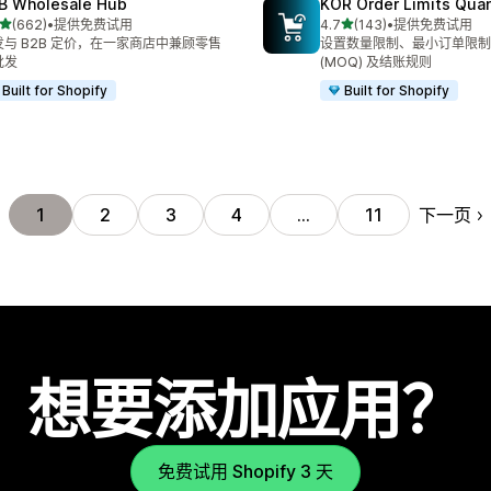
B Wholesale Hub
KOR Order Limits Quan
星（满分 5 星）
星（满分 5 星）
(662)
•
提供免费试用
4.7
(143)
•
提供免费试用
 662 条评论
总共 143 条评论
发与 B2B 定价，在一家商店中兼顾零售
设置数量限制、最小订单限制
批发
(MOQ) 及结账规则
Built for Shopify
Built for Shopify
下一页
1
2
3
4
…
11
想要添加应用？
免费试用 Shopify 3 天