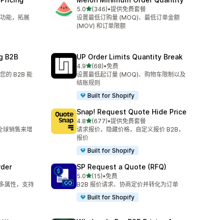
星（满分 5 星）
5.0
(346)
•
提供免费套餐
总共 346 条评论
功能，拓展
设置最低订购量 (MOQ)、最低订单金额
(MOV) 和订单限额
g B2B
UP Order Limits Quantity Break
星（满分 5 星）
4.9
(68)
•
免费
总共 68 条评论
的 B2B 能
设置最低起订量 (MOQ)、购物车限制以及
结账规则
Built for Shopify
Snap! Request Quote Hide Price
星（满分 5 星）
4.8
(677)
•
提供免费套餐
总共 677 条评论
和全球销售来增
请求报价，隐藏价格，自定义报价 B2B，
报价
Built for Shopify
rder
SP Request a Quote (RFQ)
星（满分 5 星）
5.0
(15)
•
免费
总共 15 条评论
合多属性，支持
B2B 报价请求、协商定价并转化为订单
Built for Shopify