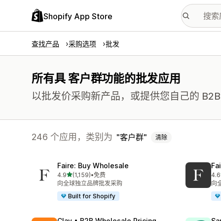
Shopify App Store
查找产品
采购选项
批发
所有具 客户群功能的批发应用
以批发价采购新产品，或提供您自己的 B2
246 个应用，类别为
客户群
清除
Faire: Buy Wholesale
Fa
星（满分 5 星）
4.9
(1,159)
•
免费
4.6
总共 1159 条评论
总共
向全球独立品牌批发采购
向
Built for Shopify
Clay • B2B Wholesale Pricing
Sa