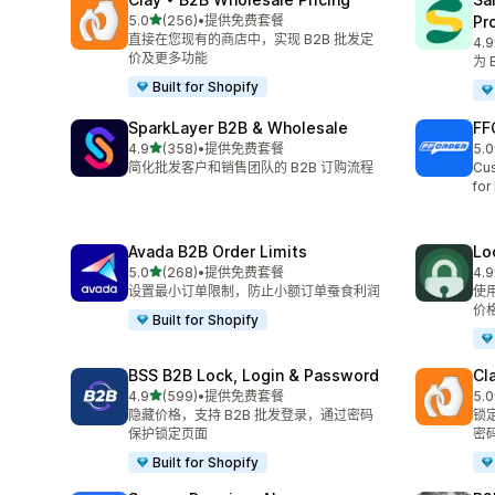
星（满分 5 星）
5.0
(256)
•
提供免费套餐
Pr
总共 256 条评论
直接在您现有的商店中，实现 B2B 批发定
4.9
总共
价及更多功能
为
Built for Shopify
SparkLayer B2B & Wholesale
FF
星（满分 5 星）
4.9
(358)
•
提供免费套餐
5.0
总共 358 条评论
总共
简化批发客户和销售团队的 B2B 订购流程
Cus
for
Avada B2B Order Limits
Lo
星（满分 5 星）
5.0
(268)
•
提供免费套餐
4.9
总共 268 条评论
总共
设置最小订单限制，防止小额订单蚕食利润
使
价
Built for Shopify
BSS B2B Lock, Login & Password
Cl
星（满分 5 星）
4.9
(599)
•
提供免费套餐
5.0
总共 599 条评论
总共
隐藏价格，支持 B2B 批发登录，通过密码
锁
保护锁定页面
密
Built for Shopify