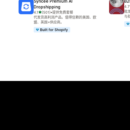
Syncee Premium AI
B2
Dropshipping
4.7
总共
批
星（满分 5 星）
4.1
(501)
•
提供免费套餐
总共 501 条评论
与
代发货高利润产品。值得信赖的美国、欧
盟、英国+供应商。
Built for Shopify