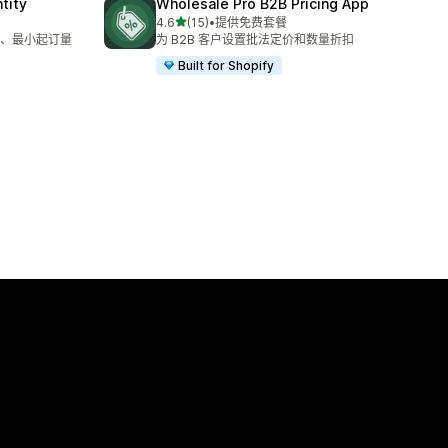
tity
Wholesale Pro B2B Pricing App
星（满分 5 星）
4.6
(15)
•
提供免费套餐
总共 15 条评论
、最小起订量
为 B2B 客户设置批法定价和数量折扣
Built for Shopify