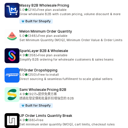
Massy B2B Wholesale Pricing
滿分 5 顆星
5.0
(214)
•
Free plan available
共有 214 則評價
Grow wholesale B2B with custom pricing, volume discount & more
Built for Shopify
Melon Minimum Order Quantity
滿分 5 顆星
5.0
(348)
•
Free plan available
共有 348 則評價
Set Minimum Quantity (MOQ), Minimum Order Value & Order Limits
SparkLayer B2B & Wholesale
滿分 5 顆星
4.9
(358)
•
Free plan available
共有 358 則評價
Simplify B2B ordering for wholesale customers & sales teams
FFOrder Dropshipping
滿分 5 顆星
5.0
(250)
•
Free to install
共有 250 則評價
Direct sourcing & seamless fulfillment to scale global sellers
Sami Wholesale Pricing B2B
滿分 5 顆星
4.9
(927)
•
提供免費方案
共有 927 則評價
透過批發定價和批量折扣增強您的 B2B
Built for Shopify
UP Order Limits Quantity Break
滿分 5 顆星
4.9
(68)
•
Free
共有 68 則評價
Set minimum order quantity (MOQ), cart limits, checkout rules