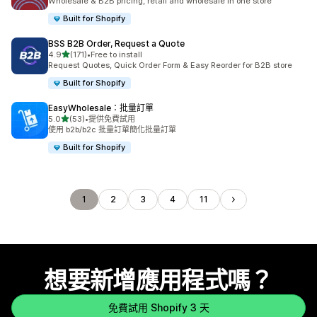
Wholesale & B2B pricing, retail and wholesale in one store
Built for Shopify
BSS B2B Order, Request a Quote
滿分 5 顆星
4.9
(171)
•
Free to install
共有 171 則評價
Request Quotes, Quick Order Form & Easy Reorder for B2B store
Built for Shopify
EasyWholesale：批量訂單
滿分 5 顆星
5.0
(53)
•
提供免費試用
共有 53 則評價
使用 b2b/b2c 批量訂單簡化批量訂單
Built for Shopify
1
2
3
4
11
想要新增應用程式嗎？
免費試用 Shopify 3 天