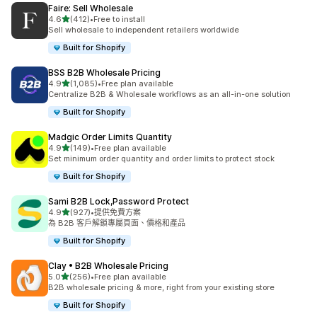
Faire: Sell Wholesale
滿分 5 顆星
4.6
(412)
•
Free to install
共有 412 則評價
Sell wholesale to independent retailers worldwide
Built for Shopify
BSS B2B Wholesale Pricing
滿分 5 顆星
4.9
(1,085)
•
Free plan available
共有 1085 則評價
Centralize B2B & Wholesale workflows as an all-in-one solution
Built for Shopify
Madgic Order Limits Quantity
滿分 5 顆星
4.9
(149)
•
Free plan available
共有 149 則評價
Set minimum order quantity and order limits to protect stock
Built for Shopify
Sami B2B Lock,Password Protect
滿分 5 顆星
4.9
(927)
•
提供免費方案
共有 927 則評價
為 B2B 客戶解鎖專屬頁面、價格和產品
Built for Shopify
Clay • B2B Wholesale Pricing
滿分 5 顆星
5.0
(256)
•
Free plan available
共有 256 則評價
B2B wholesale pricing & more, right from your existing store
Built for Shopify