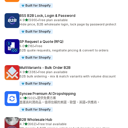
Built for Shopify
BSS B2B Lock, Login & Password
滿分 5 顆星
4.9
(599)
•
Free plan available
共有 599 則評價
Hide price, B2B wholesale login, lock page by password protect
Built for Shopify
SP Request a Quote (RFQ)
滿分 5 顆星
5.0
(16)
•
Free
共有 16 則評價
B2B quote requests, negotiate pricing & convert to orders
Built for Shopify
MultiVariants ‑ Bulk Order B2B
滿分 5 顆星
4.9
(338)
•
Free plan available
共有 338 則評價
B2B bulk ordering - mix & match variants with volume discount
Built for Shopify
Syncee Premium AI Dropshipping
滿分 5 顆星
4.1
(502)
•
提供免費方案
共有 502 則評價
直運高利潤商品。值得信賴的美國、歐盟、英國+供應商。
Built for Shopify
B2B Wholesale Hub
滿分 5 顆星
4.7
(662)
•
Free trial available
共有 662 則評價