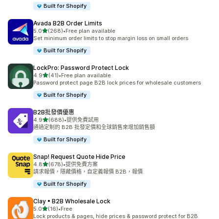
Built for Shopify
Avada B2B Order Limits
滿分 5 顆星
5.0
(268)
•
Free plan available
共有 268 則評價
Set minimum order limits to stop margin loss on small orders
Built for Shopify
LockPro: Password Protect Lock
滿分 5 顆星
4.9
(41)
•
Free plan available
共有 41 則評價
Password protect page B2B lock prices for wholesale customers
Built for Shopify
B2B批發價優惠
滿分 5 顆星
4.9
(688)
•
提供免費試用
共有 688 則評價
通過定制的 B2B 批發定價和全球銷售來增加銷售額
Built for Shopify
Snap! Request Quote Hide Price
滿分 5 顆星
4.8
(678)
•
提供免費方案
共有 678 則評價
請求報價，隱藏價格，自定義報價 B2B，報價
Built for Shopify
Clay • B2B Wholesale Lock
滿分 5 顆星
5.0
(16)
•
Free
共有 16 則評價
Lock products & pages, hide prices & password protect for B2B