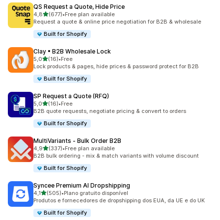
QS Request a Quote, Hide Price
de 5 estrelas
4,8
(677)
•
Free plan available
677 total de avaliações
Request a quote & online price negotiation for B2B & wholesale
Built for Shopify
Clay • B2B Wholesale Lock
de 5 estrelas
5,0
(16)
•
Free
16 total de avaliações
Lock products & pages, hide prices & password protect for B2B
Built for Shopify
SP Request a Quote (RFQ)
de 5 estrelas
5,0
(16)
•
Free
16 total de avaliações
B2B quote requests, negotiate pricing & convert to orders
Built for Shopify
MultiVariants ‑ Bulk Order B2B
de 5 estrelas
4,9
(337)
•
Free plan available
337 total de avaliações
B2B bulk ordering - mix & match variants with volume discount
Built for Shopify
Syncee Premium AI Dropshipping
de 5 estrelas
4,1
(505)
•
Plano gratuito disponível
505 total de avaliações
Produtos e fornecedores de dropshipping dos EUA, da UE e do UK
Built for Shopify