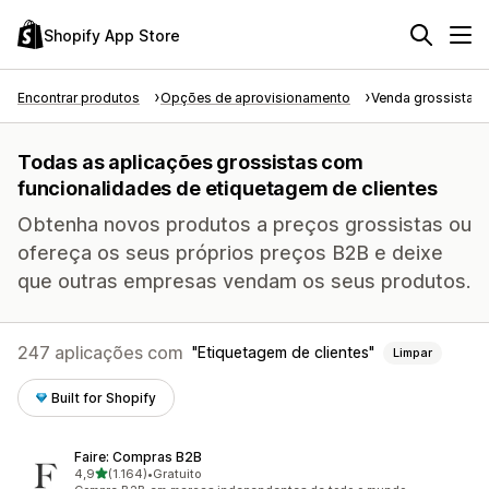
Shopify App Store
Encontrar produtos
Opções de aprovisionamento
Venda grossista
Todas as aplicações grossistas com
funcionalidades de etiquetagem de clientes
Obtenha novos produtos a preços grossistas ou
ofereça os seus próprios preços B2B e deixe
que outras empresas vendam os seus produtos.
247 aplicações com
Etiquetagem de clientes
Limpar
Built for Shopify
Faire: Compras B2B
de 5 estrelas
4,9
(1.164)
•
Gratuito
1164 total de avaliações