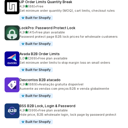
UP Order Limits Quantity Break
de 5 estrelas
4,9
(68)
•
Free
68 total de avaliações
Set minimum order quantity (MOQ), cart limits, checkout rules
Built for Shopify
LockPro: Password Protect Lock
de 5 estrelas
4,9
(41)
•
Free plan available
41 total de avaliações
Password protect page B2B lock prices for wholesale customers
Built for Shopify
Avada B2B Order Limits
de 5 estrelas
5,0
(269)
•
Free plan available
269 total de avaliações
Set minimum order limits to stop margin loss on small orders
Built for Shopify
Descontos B2B atacado
de 5 estrelas
4,9
(689)
•
Avaliação gratuita disponível
689 total de avaliações
Aumente as vendas com preços B2B e venda globalmente
Built for Shopify
BSS B2B Lock, Login & Password
de 5 estrelas
4,9
(599)
•
Free plan available
599 total de avaliações
Hide price, B2B wholesale login, lock page by password protect
Built for Shopify