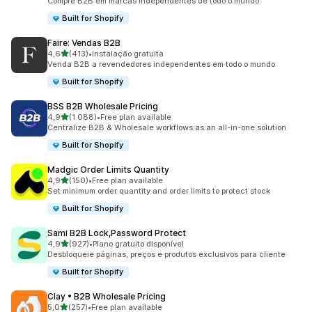
Compre B2B em marcas independentes de todo o mundo
Built for Shopify
Faire: Vendas B2B
de 5 estrelas
4,6
(413)
•
Instalação gratuita
413 total de avaliações
Venda B2B a revendedores independentes em todo o mundo
Built for Shopify
BSS B2B Wholesale Pricing
de 5 estrelas
4,9
(1.088)
•
Free plan available
1088 total de avaliações
Centralize B2B & Wholesale workflows as an all-in-one solution
Built for Shopify
Madgic Order Limits Quantity
de 5 estrelas
4,9
(150)
•
Free plan available
150 total de avaliações
Set minimum order quantity and order limits to protect stock
Built for Shopify
Sami B2B Lock,Password Protect
de 5 estrelas
4,9
(927)
•
Plano gratuito disponível
927 total de avaliações
Desbloqueie páginas, preços e produtos exclusivos para cliente
Built for Shopify
Clay • B2B Wholesale Pricing
de 5 estrelas
5,0
(257)
•
Free plan available
257 total de avaliações