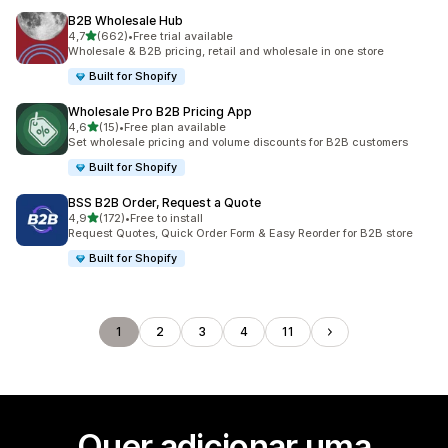
B2B Wholesale Hub
de 5 estrelas
4,7
(662)
•
Free trial available
662 total de avaliações
Wholesale & B2B pricing, retail and wholesale in one store
Built for Shopify
Wholesale Pro B2B Pricing App
de 5 estrelas
4,6
(15)
•
Free plan available
15 total de avaliações
Set wholesale pricing and volume discounts for B2B customers
Built for Shopify
BSS B2B Order, Request a Quote
de 5 estrelas
4,9
(172)
•
Free to install
172 total de avaliações
Request Quotes, Quick Order Form & Easy Reorder for B2B store
Built for Shopify
1
2
3
4
11
Quer adicionar uma