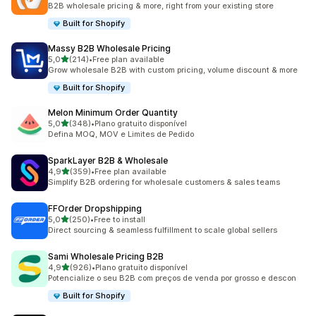
B2B wholesale pricing & more, right from your existing store
Built for Shopify
Massy B2B Wholesale Pricing
de 5 estrelas
5,0
(214)
•
Free plan available
214 total de avaliações
Grow wholesale B2B with custom pricing, volume discount & more
Built for Shopify
Melon Minimum Order Quantity
de 5 estrelas
5,0
(348)
•
Plano gratuito disponível
348 total de avaliações
Defina MOQ, MOV e Limites de Pedido
SparkLayer B2B & Wholesale
de 5 estrelas
4,9
(359)
•
Free plan available
359 total de avaliações
Simplify B2B ordering for wholesale customers & sales teams
FFOrder Dropshipping
de 5 estrelas
5,0
(250)
•
Free to install
250 total de avaliações
Direct sourcing & seamless fulfillment to scale global sellers
Sami Wholesale Pricing B2B
de 5 estrelas
4,9
(926)
•
Plano gratuito disponível
926 total de avaliações
Potencialize o seu B2B com preços de venda por grosso e descon
Built for Shopify