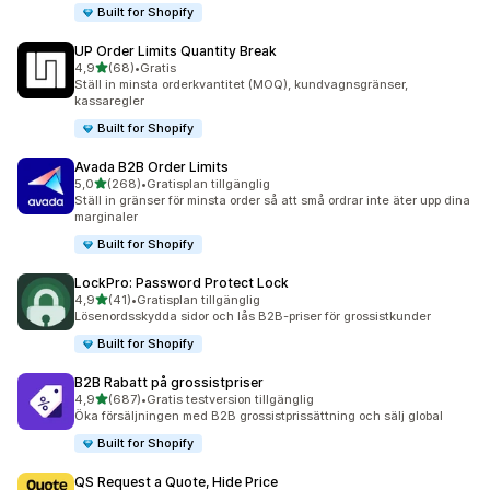
Built for Shopify
UP Order Limits Quantity Break
av 5 stjärnor
4,9
(68)
•
Gratis
68 recensioner totalt
Ställ in minsta orderkvantitet (MOQ), kundvagnsgränser,
kassaregler
Built for Shopify
Avada B2B Order Limits
av 5 stjärnor
5,0
(268)
•
Gratisplan tillgänglig
268 recensioner totalt
Ställ in gränser för minsta order så att små ordrar inte äter upp dina
marginaler
Built for Shopify
LockPro: Password Protect Lock
av 5 stjärnor
4,9
(41)
•
Gratisplan tillgänglig
41 recensioner totalt
Lösenordsskydda sidor och lås B2B-priser för grossistkunder
Built for Shopify
B2B Rabatt på grossistpriser
av 5 stjärnor
4,9
(687)
•
Gratis testversion tillgänglig
687 recensioner totalt
Öka försäljningen med B2B grossistprissättning och sälj global
Built for Shopify
QS Request a Quote, Hide Price