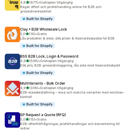
av 5 stjärnor
4,8
(677)
•
Gratisplan tillgänglig
677 recensioner totalt
Begär offert och prisförhandling online för B2B och
grossistverksamhet
Built for Shopify
Clay • B2B Wholesale Lock
av 5 stjärnor
5,0
(16)
•
Gratis
16 recensioner totalt
Lås produkter & sidor, dölj priser & lösenordsskydda för B2B
Built for Shopify
BSS B2B Lock, Login & Password
av 5 stjärnor
4,9
(598)
•
Gratisplan tillgänglig
598 recensioner totalt
Dölj pris, B2B-grossistinloggning, lås sida med lösenordsskydd
Built for Shopify
MultiVariants ‑ Bulk Order
av 5 stjärnor
4,9
(338)
•
Gratisplan tillgänglig
338 recensioner totalt
B2B-massbeställning – mixa och matcha varianter med min/max-
kontroll
Built for Shopify
SP Request a Quote (RFQ)
av 5 stjärnor
5,0
(15)
•
Gratis
15 recensioner totalt
B2B-offertförfrågningar, prisförhandlingar och konvertering till
ordrar