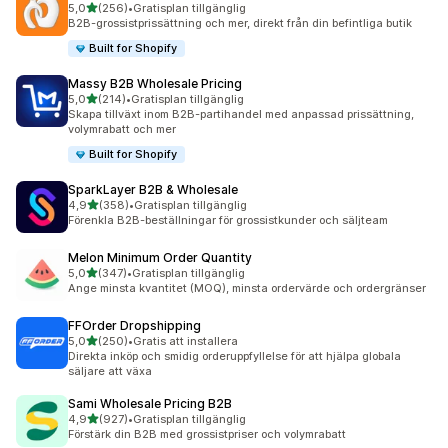
av 5 stjärnor
5,0
(256)
•
Gratisplan tillgänglig
256 recensioner totalt
B2B-grossistprissättning och mer, direkt från din befintliga butik
Built for Shopify
Massy B2B Wholesale Pricing
av 5 stjärnor
5,0
(214)
•
Gratisplan tillgänglig
214 recensioner totalt
Skapa tillväxt inom B2B-partihandel med anpassad prissättning,
volymrabatt och mer
Built for Shopify
SparkLayer B2B & Wholesale
av 5 stjärnor
4,9
(358)
•
Gratisplan tillgänglig
358 recensioner totalt
Förenkla B2B-beställningar för grossistkunder och säljteam
Melon Minimum Order Quantity
av 5 stjärnor
5,0
(347)
•
Gratisplan tillgänglig
347 recensioner totalt
Ange minsta kvantitet (MOQ), minsta ordervärde och ordergränser
FFOrder Dropshipping
av 5 stjärnor
5,0
(250)
•
Gratis att installera
250 recensioner totalt
Direkta inköp och smidig orderuppfyllelse för att hjälpa globala
säljare att växa
Sami Wholesale Pricing B2B
av 5 stjärnor
4,9
(927)
•
Gratisplan tillgänglig
927 recensioner totalt
Förstärk din B2B med grossistpriser och volymrabatt