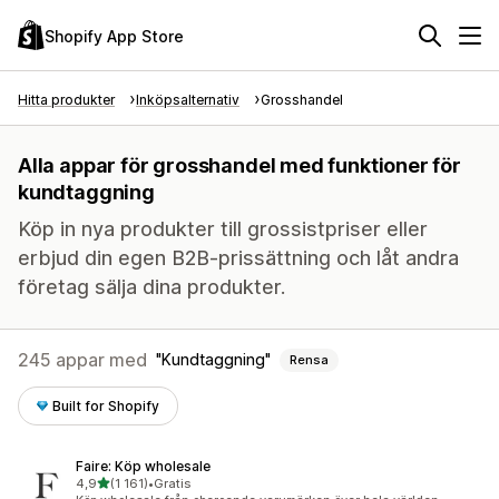
Shopify App Store
Hitta produkter
Inköpsalternativ
Grosshandel
Alla appar för grosshandel med funktioner för
kundtaggning
Köp in nya produkter till grossistpriser eller
erbjud din egen B2B-prissättning och låt andra
företag sälja dina produkter.
245 appar med
Kundtaggning
Rensa
Built for Shopify
Faire: Köp wholesale
av 5 stjärnor
4,9
(1 161)
•
Gratis
1161 recensioner totalt