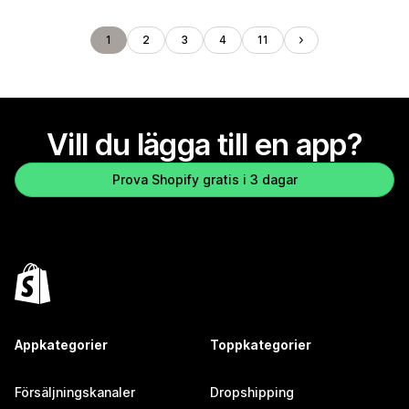
1
2
3
4
11
Vill du lägga till en app?
Prova Shopify gratis i 3 dagar
Appkategorier
Toppkategorier
Försäljningskanaler
Dropshipping