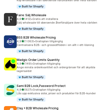
Köp wholesale från oberoende varumärken över hela världen
Built for Shopify
Faire: Sälj Wholesale
av 5 stjärnor
4,6
(412)
•
Gratis att installera
412 recensioner totalt
Sälj wholesale till oberoende återförsäljare över hela världen
Built for Shopify
BSS B2B Wholesale Pricing
av 5 stjärnor
4,9
(1 083)
•
Gratisplan tillgänglig
1083 recensioner totalt
Centralisera B2B- och grossistflöden i en allt-i-ett-lösning
Built for Shopify
Madgic Order Limits Quantity
av 5 stjärnor
4,9
(149)
•
Gratisplan tillgänglig
149 recensioner totalt
Ange minsta orderkvantitet och ordergränser för att skydda
lagersaldot
Built for Shopify
Sami B2B Lock,Password Protect
av 5 stjärnor
4,9
(927)
•
Gratisplan tillgänglig
927 recensioner totalt
Lås upp exklusiva sidor, priser och produkter för B2B-kunder
Built for Shopify
Clay • B2B Wholesale Pricing