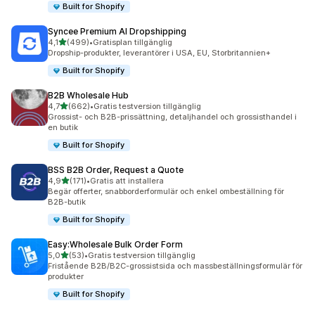
Built for Shopify
Syncee Premium AI Dropshipping
av 5 stjärnor
4,1
(499)
•
Gratisplan tillgänglig
499 recensioner totalt
Dropship-produkter, leverantörer i USA, EU, Storbritannien+
Built for Shopify
B2B Wholesale Hub
av 5 stjärnor
4,7
(662)
•
Gratis testversion tillgänglig
662 recensioner totalt
Grossist- och B2B-prissättning, detaljhandel och grossisthandel i
en butik
Built for Shopify
BSS B2B Order, Request a Quote
av 5 stjärnor
4,9
(171)
•
Gratis att installera
171 recensioner totalt
Begär offerter, snabborderformulär och enkel ombeställning för
B2B-butik
Built for Shopify
Easy:Wholesale Bulk Order Form
av 5 stjärnor
5,0
(53)
•
Gratis testversion tillgänglig
53 recensioner totalt
Fristående B2B/B2C-grossistsida och massbeställningsformulär för
produkter
Built for Shopify