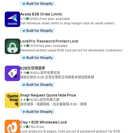
Built for Shopify
Avada B2B Order Limits
滿分 5 顆星
5.0
(268)
•
Free plan available
共有 268 則評價
Set minimum order limits to stop margin loss on small orders
Built for Shopify
LockPro: Password Protect Lock
滿分 5 顆星
4.9
(41)
•
Free plan available
共有 41 則評價
Password protect page B2B lock prices for wholesale customers
Built for Shopify
B2B批發價優惠
滿分 5 顆星
4.9
(688)
•
提供免費試用
共有 688 則評價
通過定制的 B2B 批發定價和全球銷售來增加銷售額
Built for Shopify
Snap! Request Quote Hide Price
滿分 5 顆星
4.8
(678)
•
提供免費方案
共有 678 則評價
請求報價，隱藏價格，自定義報價 B2B，報價
Built for Shopify
Clay • B2B Wholesale Lock
滿分 5 顆星
5.0
(16)
•
Free
共有 16 則評價
Lock products & pages, hide prices & password protect for B2B