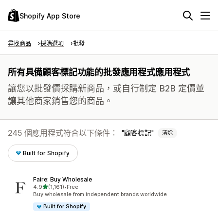
Shopify App Store
尋找商品
採購選項
批發
所有具備顧客標記功能的批發應用程式應用程式
讓您以批發價採購新商品，或自行制定 B2B 定價並
讓其他商家銷售您的商品。
245 個應用程式符合以下條件：
顧客標記
清除
Built for Shopify
Faire: Buy Wholesale
滿分 5 顆星
4.9
(1,161)
•
Free
共有 1161 則評價
Buy wholesale from independent brands worldwide
Built for Shopify