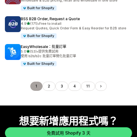
Wholesale & B2B pricing, retail and wholesale in one store
Built for Shopify
BSS B2B Order, Request a Quote
滿分 5 顆星
4.9
(171)
•
Free to install
共有 171 則評價
Request Quotes, Quick Order Form & Easy Reorder for B2B store
Built for Shopify
EasyWholesale：批量訂單
滿分 5 顆星
5.0
(53)
•
提供免費試用
共有 53 則評價
使用 b2b/b2c 批量訂單簡化批量訂單
Built for Shopify
1
2
3
4
11
想要新增應用程式嗎？
免費試用 Shopify 3 天