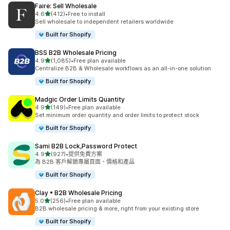
Faire: Sell Wholesale
滿分 5 顆星
4.6
(412)
•
Free to install
共有 412 則評價
Sell wholesale to independent retailers worldwide
Built for Shopify
BSS B2B Wholesale Pricing
滿分 5 顆星
4.9
(1,085)
•
Free plan available
共有 1085 則評價
Centralize B2B & Wholesale workflows as an all-in-one solution
Built for Shopify
Madgic Order Limits Quantity
滿分 5 顆星
4.9
(149)
•
Free plan available
共有 149 則評價
Set minimum order quantity and order limits to protect stock
Built for Shopify
Sami B2B Lock,Password Protect
滿分 5 顆星
4.9
(927)
•
提供免費方案
共有 927 則評價
為 B2B 客戶解鎖專屬頁面、價格和產品
Built for Shopify
Clay • B2B Wholesale Pricing
滿分 5 顆星
5.0
(256)
•
Free plan available
共有 256 則評價
B2B wholesale pricing & more, right from your existing store
Built for Shopify