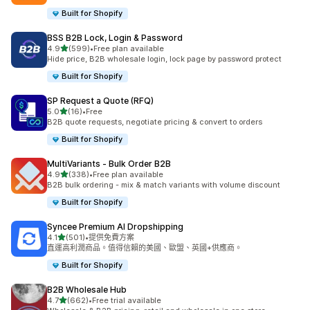
Built for Shopify
BSS B2B Lock, Login & Password
滿分 5 顆星
4.9
(599)
•
Free plan available
共有 599 則評價
Hide price, B2B wholesale login, lock page by password protect
Built for Shopify
SP Request a Quote (RFQ)
滿分 5 顆星
5.0
(16)
•
Free
共有 16 則評價
B2B quote requests, negotiate pricing & convert to orders
Built for Shopify
MultiVariants ‑ Bulk Order B2B
滿分 5 顆星
4.9
(338)
•
Free plan available
共有 338 則評價
B2B bulk ordering - mix & match variants with volume discount
Built for Shopify
Syncee Premium AI Dropshipping
滿分 5 顆星
4.1
(501)
•
提供免費方案
共有 501 則評價
直運高利潤商品。值得信賴的美國、歐盟、英國+供應商。
Built for Shopify
B2B Wholesale Hub
滿分 5 顆星
4.7
(662)
•
Free trial available
共有 662 則評價