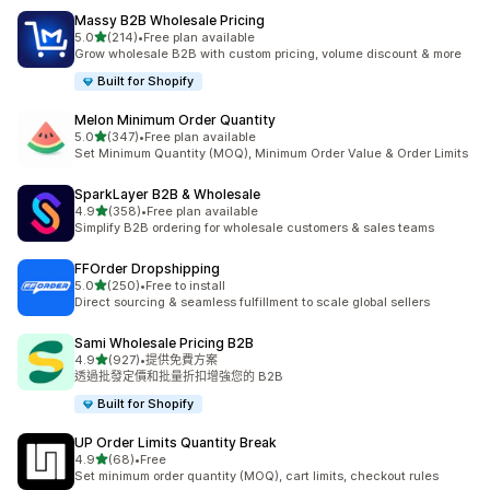
Massy B2B Wholesale Pricing
滿分 5 顆星
5.0
(214)
•
Free plan available
共有 214 則評價
Grow wholesale B2B with custom pricing, volume discount & more
Built for Shopify
Melon Minimum Order Quantity
滿分 5 顆星
5.0
(347)
•
Free plan available
共有 347 則評價
Set Minimum Quantity (MOQ), Minimum Order Value & Order Limits
SparkLayer B2B & Wholesale
滿分 5 顆星
4.9
(358)
•
Free plan available
共有 358 則評價
Simplify B2B ordering for wholesale customers & sales teams
FFOrder Dropshipping
滿分 5 顆星
5.0
(250)
•
Free to install
共有 250 則評價
Direct sourcing & seamless fulfillment to scale global sellers
Sami Wholesale Pricing B2B
滿分 5 顆星
4.9
(927)
•
提供免費方案
共有 927 則評價
透過批發定價和批量折扣增強您的 B2B
Built for Shopify
UP Order Limits Quantity Break
滿分 5 顆星
4.9
(68)
•
Free
共有 68 則評價
Set minimum order quantity (MOQ), cart limits, checkout rules