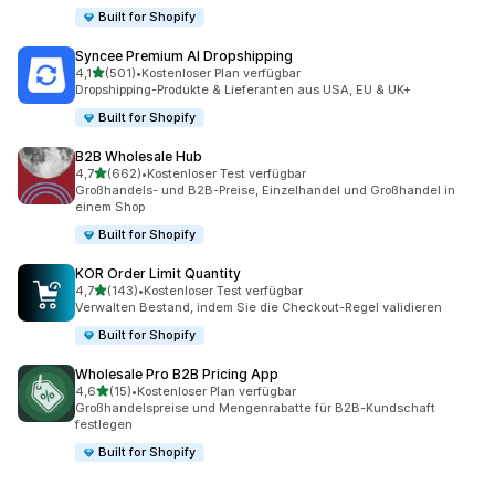
Built for Shopify
Syncee Premium AI Dropshipping
von 5 Sternen
4,1
(501)
•
Kostenloser Plan verfügbar
501 Rezensionen insgesamt
Dropshipping-Produkte & Lieferanten aus USA, EU & UK+
Built for Shopify
B2B Wholesale Hub
von 5 Sternen
4,7
(662)
•
Kostenloser Test verfügbar
662 Rezensionen insgesamt
Großhandels- und B2B-Preise, Einzelhandel und Großhandel in
einem Shop
Built for Shopify
KOR Order Limit Quantity
von 5 Sternen
4,7
(143)
•
Kostenloser Test verfügbar
143 Rezensionen insgesamt
Verwalten Bestand, indem Sie die Checkout-Regel validieren
Built for Shopify
Wholesale Pro B2B Pricing App
von 5 Sternen
4,6
(15)
•
Kostenloser Plan verfügbar
15 Rezensionen insgesamt
Großhandelspreise und Mengenrabatte für B2B-Kundschaft
festlegen
Built for Shopify