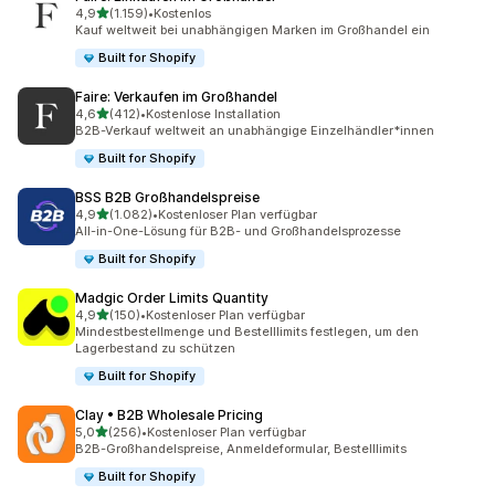
von 5 Sternen
4,9
(1.159)
•
Kostenlos
1159 Rezensionen insgesamt
Kauf weltweit bei unabhängigen Marken im Großhandel ein
Built for Shopify
Faire: Verkaufen im Großhandel
von 5 Sternen
4,6
(412)
•
Kostenlose Installation
412 Rezensionen insgesamt
B2B-Verkauf weltweit an unabhängige Einzelhändler*innen
Built for Shopify
BSS B2B Großhandelspreise
von 5 Sternen
4,9
(1.082)
•
Kostenloser Plan verfügbar
1082 Rezensionen insgesamt
All-in-One-Lösung für B2B- und Großhandelsprozesse
Built for Shopify
Madgic Order Limits Quantity
von 5 Sternen
4,9
(150)
•
Kostenloser Plan verfügbar
150 Rezensionen insgesamt
Mindestbestellmenge und Bestelllimits festlegen, um den
Lagerbestand zu schützen
Built for Shopify
Clay • B2B Wholesale Pricing
von 5 Sternen
5,0
(256)
•
Kostenloser Plan verfügbar
256 Rezensionen insgesamt
B2B-Großhandelspreise, Anmeldeformular, Bestelllimits
Built for Shopify