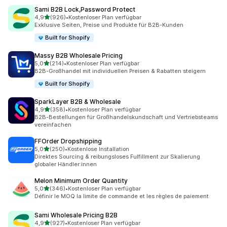
Sami B2B Lock,Password Protect
von 5 Sternen
4,9
(926)
•
Kostenloser Plan verfügbar
926 Rezensionen insgesamt
Exklusive Seiten, Preise und Produkte für B2B-Kunden
Built for Shopify
Massy B2B Wholesale Pricing
von 5 Sternen
5,0
(214)
•
Kostenloser Plan verfügbar
214 Rezensionen insgesamt
B2B-Großhandel mit individuellen Preisen & Rabatten steigern
Built for Shopify
SparkLayer B2B & Wholesale
von 5 Sternen
4,9
(358)
•
Kostenloser Plan verfügbar
358 Rezensionen insgesamt
B2B-Bestellungen für Großhandelskundschaft und Vertriebsteams
vereinfachen
FFOrder Dropshipping
von 5 Sternen
5,0
(250)
•
Kostenlose Installation
250 Rezensionen insgesamt
Direktes Sourcing & reibungsloses Fulfillment zur Skalierung
globaler Händler:innen
Melon Minimum Order Quantity
von 5 Sternen
5,0
(346)
•
Kostenloser Plan verfügbar
346 Rezensionen insgesamt
Définir le MOQ la limite de commande et les règles de paiement
Sami Wholesale Pricing B2B
von 5 Sternen
4,9
(927)
•
Kostenloser Plan verfügbar
927 Rezensionen insgesamt