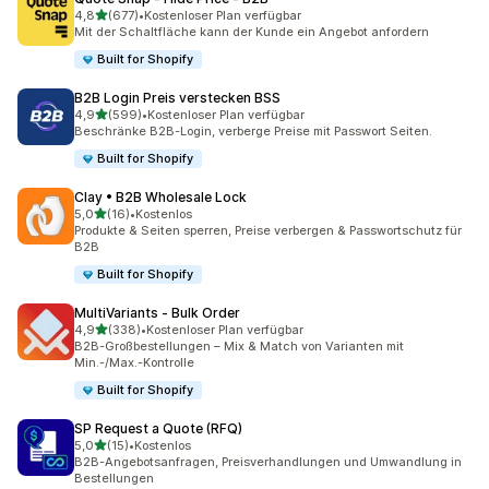
von 5 Sternen
4,8
(677)
•
Kostenloser Plan verfügbar
677 Rezensionen insgesamt
Mit der Schaltfläche kann der Kunde ein Angebot anfordern
Built for Shopify
B2B Login Preis verstecken BSS
von 5 Sternen
4,9
(599)
•
Kostenloser Plan verfügbar
599 Rezensionen insgesamt
Beschränke B2B-Login, verberge Preise mit Passwort Seiten.
Built for Shopify
Clay • B2B Wholesale Lock
von 5 Sternen
5,0
(16)
•
Kostenlos
16 Rezensionen insgesamt
Produkte & Seiten sperren, Preise verbergen & Passwortschutz für
B2B
Built for Shopify
MultiVariants ‑ Bulk Order
von 5 Sternen
4,9
(338)
•
Kostenloser Plan verfügbar
338 Rezensionen insgesamt
B2B-Großbestellungen – Mix & Match von Varianten mit
Min.-/Max.-Kontrolle
Built for Shopify
SP Request a Quote (RFQ)
von 5 Sternen
5,0
(15)
•
Kostenlos
15 Rezensionen insgesamt
B2B-Angebotsanfragen, Preisverhandlungen und Umwandlung in
Bestellungen