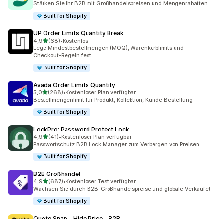
Stärken Sie Ihr B2B mit Großhandelspreisen und Mengenrabatten
Built for Shopify
UP Order Limits Quantity Break
von 5 Sternen
4,9
(68)
•
Kostenlos
68 Rezensionen insgesamt
Lege Mindestbestellmengen (MOQ), Warenkorblimits und
Checkout-Regeln fest
Built for Shopify
Avada Order Limits Quantity
von 5 Sternen
5,0
(268)
•
Kostenloser Plan verfügbar
268 Rezensionen insgesamt
Bestellmengenlimit für Produkt, Kollektion, Kunde Bestellung
Built for Shopify
LockPro: Password Protect Lock
von 5 Sternen
4,9
(41)
•
Kostenloser Plan verfügbar
41 Rezensionen insgesamt
Passwortschutz B2B Lock Manager zum Verbergen von Preisen
Built for Shopify
B2B Großhandel
von 5 Sternen
4,9
(687)
•
Kostenloser Test verfügbar
687 Rezensionen insgesamt
Wachsen Sie durch B2B-Großhandelspreise und globale Verkäufe!
Built for Shopify
Quote Snap ‑ Hide Price ‑ B2B