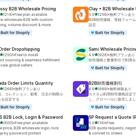
ssy B2B Wholesale Pricing
Clay • B2B Wholesale 
5つ星中
5つ星中
(214)
•
Free plan available
5.0
(256)
•
無料プランあり
計レビュー数：214件
合計レビュー数：256件
w wholesale B2B with custom
B2B卸売価格、登録フォー
cing, volume discount & more
設定
Built for Shopify
Built for Shopify
Order Dropshipping
Sami Wholesale Pricin
5つ星中
5つ星中
(250)
•
Free to install
4.9
(926)
•
無料プランあり
計レビュー数：250件
合計レビュー数：926件
ect sourcing & seamless fulfillment
卸売価格と数量割引でB2B
scale global sellers
Built for Shopify
ada Order Limits Quantity
B2B卸売価格割引
5つ星中
5つ星中
(269)
•
無料プランあり
4.9
(689)
•
無料体験あり
計レビュー数：269件
合計レビュー数：689件
品、コレクション、顧客、注文の制限ル
カスタムB2B卸売価格設定
ルを設定する
し、グローバルに販売しまし
Built for Shopify
Built for Shopify
S B2B Lock, Login & Password
SP Request a Quote (
5つ星中
5つ星中
(600)
•
Free plan available
5.0
(16)
•
Free
計レビュー数：600件
合計レビュー数：16件
e price, B2B wholesale login, lock
B2B quote requests, negoti
e by password protect
& convert to orders