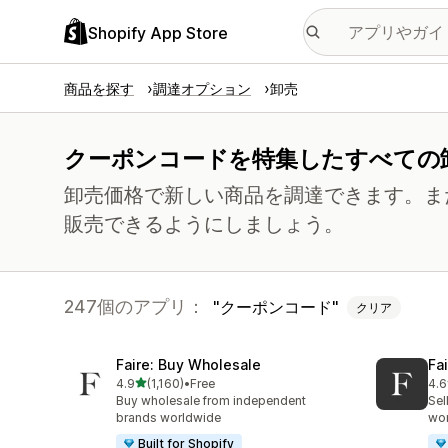
Shopify App Store
商品を探す
調達オプション
卸売
クーポンコードを特集したすべての
卸売価格で新しい商品を調達できます。ま
販売できるようにしましょう。
247個のアプリ：
クーポンコード
クリア
Faire: Buy Wholesale
Fa
5つ星中
4.9
(1,160)
•
Free
4.6
合計レビュー数：1160件
合
Buy wholesale from independent
Sel
brands worldwide
wo
Built for Shopify