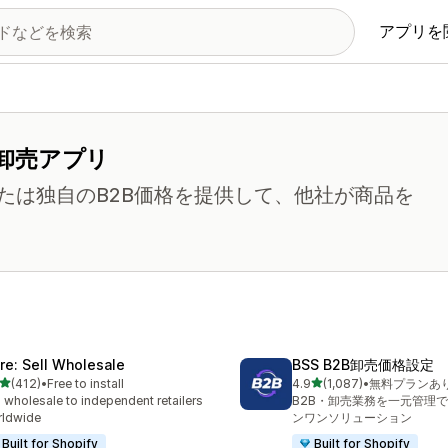
アプリを
卸売アプリ
たは独自のB2B価格を提供して、他社が商品を
ire: Sell Wholesale
BSS B2B卸売価格設定
5つ星中
5つ星中
(412)
•
Free to install
4.9
(1,087)
•
無料プランあ
計レビュー数：412件
合計レビュー数：1087件
l wholesale to independent retailers
B2B・卸売業務を一元管理
rldwide
ンワンソリューション
Built for Shopify
Built for Shopify