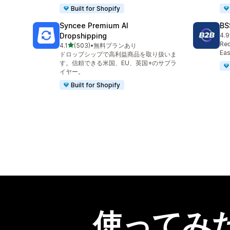
Built for Shopify
Syncee Premium AI
BS
Dropshipping
4.9
合
Req
5つ星中
4.1
(503)
•
無料プランあり
合計レビュー数：503件
Eas
ドロップシップで高利益商品を取り扱いま
す。信頼できる米国、EU、英国+のサプラ
イヤー。
Built for Shopify
使ってみ