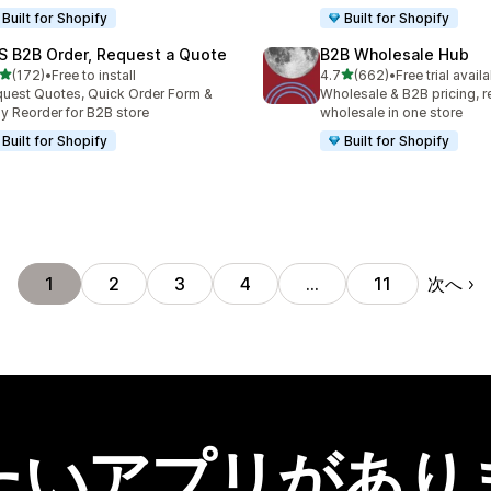
Built for Shopify
Built for Shopify
S B2B Order, Request a Quote
B2B Wholesale Hub
5つ星中
5つ星中
(172)
•
Free to install
4.7
(662)
•
Free trial avail
計レビュー数：172件
合計レビュー数：662件
uest Quotes, Quick Order Form &
Wholesale & B2B pricing, re
y Reorder for B2B store
wholesale in one store
Built for Shopify
Built for Shopify
次へ
1
2
3
4
…
11
たいアプリがあり