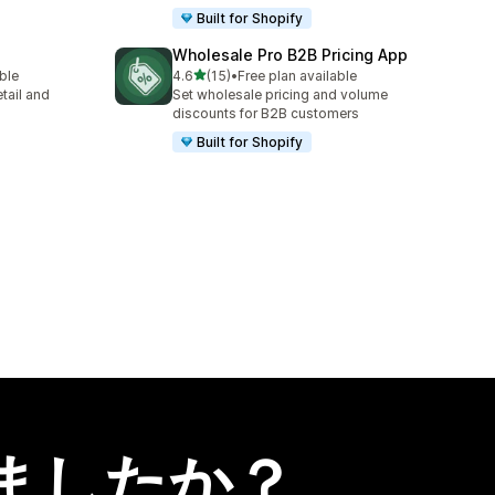
Built for Shopify
Wholesale Pro B2B Pricing App
5つ星中
able
4.6
(15)
•
Free plan available
合計レビュー数：15件
tail and
Set wholesale pricing and volume
discounts for B2B customers
Built for Shopify
ましたか？