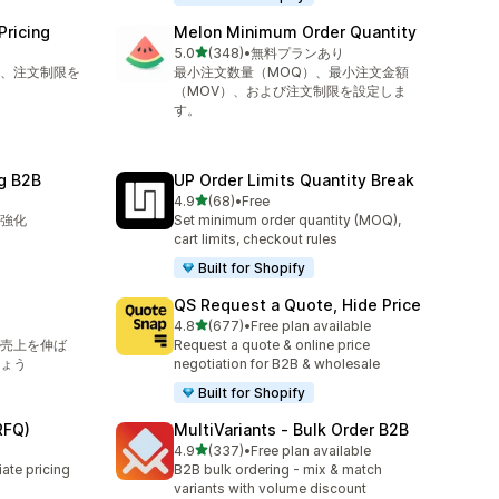
Pricing
Melon Minimum Order Quantity
5つ星中
5.0
(348)
•
無料プランあり
合計レビュー数：348件
ム、注文制限を
最小注文数量（MOQ）、最小注文金額
（MOV）、および注文制限を設定しま
す。
g B2B
UP Order Limits Quantity Break
5つ星中
4.9
(68)
•
Free
合計レビュー数：68件
を強化
Set minimum order quantity (MOQ),
cart limits, checkout rules
Built for Shopify
QS Request a Quote, Hide Price
5つ星中
4.8
(677)
•
Free plan available
合計レビュー数：677件
で売上を伸ば
Request a quote & online price
ょう
negotiation for B2B & wholesale
Built for Shopify
RFQ)
MultiVariants ‑ Bulk Order B2B
5つ星中
4.9
(337)
•
Free plan available
合計レビュー数：337件
ate pricing
B2B bulk ordering - mix & match
variants with volume discount