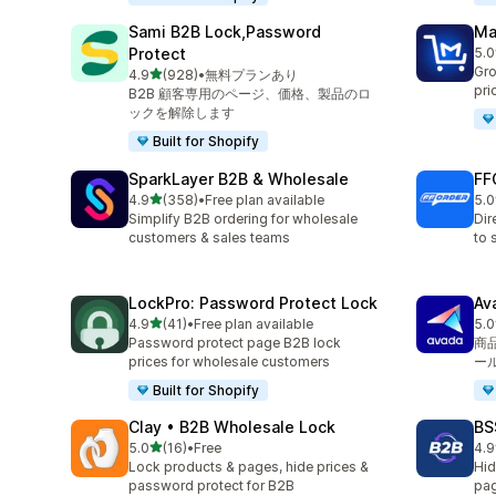
Sami B2B Lock,Password
Ma
Protect
5.0
合
Gro
5つ星中
4.9
(928)
•
無料プランあり
合計レビュー数：928件
pri
B2B 顧客専用のページ、価格、製品のロ
ックを解除します
Built for Shopify
SparkLayer B2B & Wholesale
FF
5つ星中
4.9
(358)
•
Free plan available
5.0
合計レビュー数：358件
合
Simplify B2B ordering for wholesale
Dir
customers & sales teams
to 
LockPro: Password Protect Lock
Av
5つ星中
4.9
(41)
•
Free plan available
5.0
合計レビュー数：41件
合
Password protect page B2B lock
商
prices for wholesale customers
ー
Built for Shopify
Clay • B2B Wholesale Lock
BS
5つ星中
5.0
(16)
•
Free
4.9
合計レビュー数：16件
合
Lock products & pages, hide prices &
Hid
password protect for B2B
pag