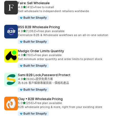
Faire: Sell Wholesale
滿分 5 顆星
4.6
(412)
•
Free to install
共有 412 則評價
Sell wholesale to independent retailers worldwide
Built for Shopify
BSS B2B Wholesale Pricing
滿分 5 顆星
4.9
(1,082)
•
Free plan available
共有 1082 則評價
Centralize B2B & Wholesale workflows as an all-in-one solution
Built for Shopify
Madgic Order Limits Quantity
滿分 5 顆星
4.9
(150)
•
Free plan available
共有 150 則評價
Set minimum order quantity and order limits to protect stock
Built for Shopify
Sami B2B Lock,Password Protect
滿分 5 顆星
4.9
(926)
•
提供免費方案
共有 926 則評價
為 B2B 客戶解鎖專屬頁面、價格和產品
Built for Shopify
Clay • B2B Wholesale Pricing
滿分 5 顆星
5.0
(256)
•
Free plan available
共有 256 則評價
B2B wholesale pricing & more, right from your existing store
Built for Shopify