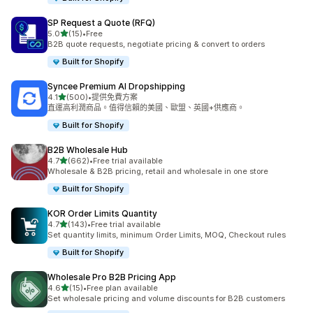
SP Request a Quote (RFQ)
滿分 5 顆星
5.0
(15)
•
Free
共有 15 則評價
B2B quote requests, negotiate pricing & convert to orders
Built for Shopify
Syncee Premium AI Dropshipping
滿分 5 顆星
4.1
(500)
•
提供免費方案
共有 500 則評價
直運高利潤商品。值得信賴的美國、歐盟、英國+供應商。
Built for Shopify
B2B Wholesale Hub
滿分 5 顆星
4.7
(662)
•
Free trial available
共有 662 則評價
Wholesale & B2B pricing, retail and wholesale in one store
Built for Shopify
KOR Order Limits Quantity
滿分 5 顆星
4.7
(143)
•
Free trial available
共有 143 則評價
Set quantity limits, minimum Order Limits, MOQ, Checkout rules
Built for Shopify
Wholesale Pro B2B Pricing App
滿分 5 顆星
4.6
(15)
•
Free plan available
共有 15 則評價
Set wholesale pricing and volume discounts for B2B customers