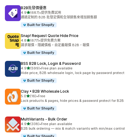
B2B批發價優惠
滿分 5 顆星
4.9
(687)
•
提供免費試用
共有 687 則評價
通過定制的 B2B 批發定價和全球銷售來增加銷售額
Built for Shopify
Snap! Request Quote Hide Price
滿分 5 顆星
4.8
(677)
•
提供免費方案
共有 677 則評價
請求報價，隱藏價格，自定義報價 B2B，報價
Built for Shopify
BSS B2B Lock, Login & Password
滿分 5 顆星
4.9
(599)
•
Free plan available
共有 599 則評價
Hide price, B2B wholesale login, lock page by password protect
Built for Shopify
Clay • B2B Wholesale Lock
滿分 5 顆星
5.0
(16)
•
Free
共有 16 則評價
Lock products & pages, hide prices & password protect for B2B
Built for Shopify
MultiVariants ‑ Bulk Order
滿分 5 顆星
4.9
(338)
•
Free plan available
共有 338 則評價
B2B bulk ordering — mix & match variants with min/max control
Built for Shopify