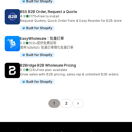
Built for Shopify
BSS B2B Order, Request a Quote
滿分 5 顆星
4.9
(171)
•
Free to install
共有 171 則評價
Request Quotes, Quick Order Form & Easy Reorder for B2B store
Built for Shopify
EasyWholesale：批量訂單
滿分 5 顆星
5.0
(53)
•
提供免費試用
共有 53 則評價
使用 b2b/b2c 批量訂單簡化批量訂單
Built for Shopify
B2Bridge B2B Wholesale Pricing
滿分 5 顆星
5.0
(24)
•
Free plan available
共有 24 則評價
Grow sales with B2B pricing, sales rep & unlimited B2B orders
Built for Shopify
1
2