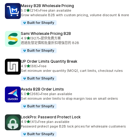
Massy B2B Wholesale Pricing
滿分 5 顆星
5.0
(214)
•
Free plan available
共有 214 則評價
Grow wholesale B2B with custom pricing, volume discount & more
Built for Shopify
Sami Wholesale Pricing B2B
滿分 5 顆星
4.9
(927)
•
提供免費方案
共有 927 則評價
透過批發定價和批量折扣增強您的 B2B
Built for Shopify
UP Order Limits Quantity Break
滿分 5 顆星
4.9
(68)
•
Free
共有 68 則評價
Set minimum order quantity (MOQ), cart limits, checkout rules
Built for Shopify
Avada B2B Order Limits
滿分 5 顆星
5.0
(268)
•
Free plan available
共有 268 則評價
Set minimum order limits to stop margin loss on small orders
Built for Shopify
LockPro: Password Protect Lock
滿分 5 顆星
4.9
(41)
•
Free plan available
共有 41 則評價
Password protect page B2B lock prices for wholesale customers
Built for Shopify