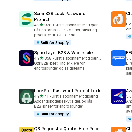
Sami B2B Lock,Password
Cl
Protect
5,0
257
B2B
ud af 5 stjerner
4,9
(928)
•
Gratis abonnement tilgængeligt
928 anmeldelser i alt
din
Lås op for eksklusive sider, priser og
produkter til B2B-kunde
Built for Shopify
SparkLayer B2B & Wholesale
FF
ud af 5 stjerner
4,9
(358)
•
Gratis abonnement tilgængeligt
5,0
358 anmeldelser i alt
250
Gør B2B-bestilling enklere for
Dir
engroskunder og salgsteams
kla
sæ
LockPro: Password Protect Lock
Av
ud af 5 stjerner
4,9
(41)
•
Gratis abonnement tilgængeligt
5,0
41 anmeldelser i alt
269
Adgangskodebeskyt sider, og lås
Ang
B2B-priser for engroskunder
små
av
Built for Shopify
QS Request a Quote, Hide Price
Cl