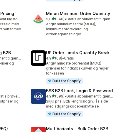
Pricing
Melon Minimum Order Quantity
ud af 5 stjerner
Gratis abonnement tilgængeligt
5,0
(348)
•
Gratis abonnement tilgængeligt
348 anmeldelser i alt
rossalg med
Angiv minimumsantal (MOQ),
rabatter med
minimumsordreværdi og
ordrebegrænsninger
g B2B
UP Order Limits Quantity Break
ud af 5 stjerner
Gratis abonnement tilgængeligt
4,9
(68)
•
Gratis
68 anmeldelser i alt
riser og
Angiv mindste ordreantal (MOQ),
grænser for indkøbskurven og regler
for kassen
Built for Shopify
BSS B2B Lock, Login & Password
ud af 5 stjerner
Mulighed for gratis prøveperiode
4,9
(599)
•
Gratis abonnement tilgængeligt
599 anmeldelser i alt
tpriser og
Skjul pris, B2B-engroslogin, lås side
med adgangskodebeskyttelse
Built for Shopify
RFQ)
MultiVariants ‑ Bulk Order B2B