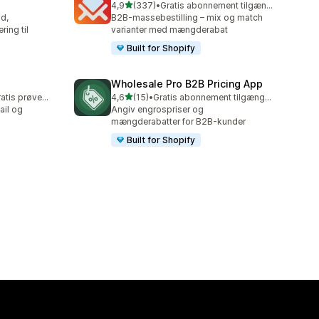
ud af 5 stjerner
4,9
(337)
•
Gratis abonnement tilgængeligt
337 anmeldelser i alt
d,
B2B-massebestilling – mix og match
ring til
varianter med mængderabat
Built for Shopify
Wholesale Pro B2B Pricing App
ud af 5 stjerner
Mulighed for gratis prøveperiode
4,6
(15)
•
Gratis abonnement tilgængeligt
15 anmeldelser i alt
ail og
Angiv engrospriser og
mængderabatter for B2B-kunder
Built for Shopify