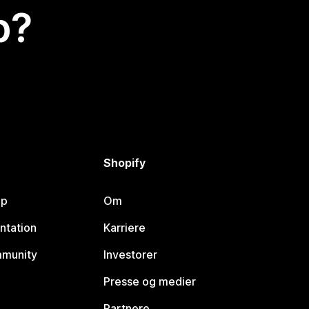
p?
Shopify
lp
Om
ntation
Karriere
mmunity
Investorer
Presse og medier
Partnere