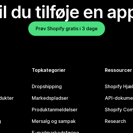
il du tilføje en ap
Prøv Shopify gratis i 3 dage
Topkategorier
Ressourcer
Dropshipping
Shopify Hjæ
dukter
Markedspladser
API-dokume
Produktanmeldelser
Shopify Co
g
Mersalg og sampak
Research
E-mailmarkedsføring