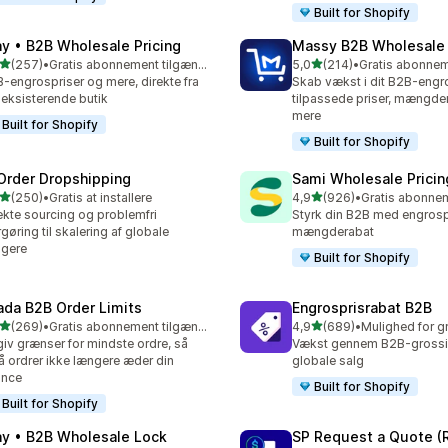
Built for Shopify
ay • B2B Wholesale Pricing
Massy B2B Wholesale 
ud af 5 stjerner
ud af 5 stjerner
(257)
•
Gratis abonnement tilgængeligt
5,0
(214)
•
 anmeldelser i alt
214 anmeldelser i alt
-engrospriser og mere, direkte fra
Skab vækst i dit B2B-eng
 eksisterende butik
tilpassede priser, mængde
mere
Built for Shopify
Built for Shopify
Order Dropshipping
Sami Wholesale Pricin
ud af 5 stjerner
ud af 5 stjerner
(250)
•
Gratis at installere
4,9
(926)
•
 anmeldelser i alt
926 anmeldelser i alt
ekte sourcing og problemfri
Styrk din B2B med engrosp
rgøring til skalering af globale
mængderabat
lgere
Built for Shopify
ada B2B Order Limits
Engrosprisrabat B2B
ud af 5 stjerner
ud af 5 stjerner
(269)
•
Gratis abonnement tilgængeligt
4,9
(689)
•
 anmeldelser i alt
689 anmeldelser i alt
iv grænser for mindste ordre, så
Vækst gennem B2B-grossis
 ordrer ikke længere æder din
globale salg
ance
Built for Shopify
Built for Shopify
ay • B2B Wholesale Lock
SP Request a Quote (