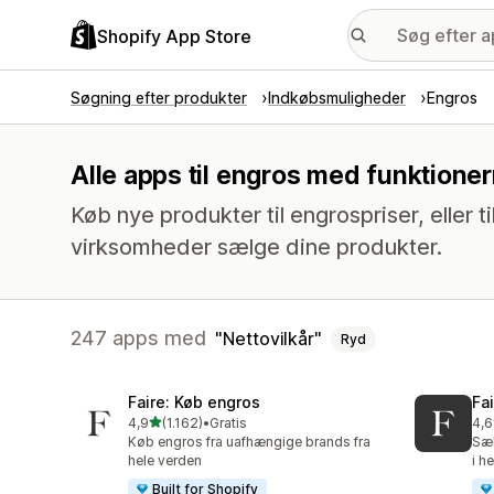
Shopify App Store
Søgning efter produkter
Indkøbsmuligheder
Engros
Alle apps til engros med funktioner
Køb nye produkter til engrospriser, eller 
virksomheder sælge dine produkter.
247 apps med
Nettovilkår
Ryd
Faire: Køb engros
Fa
ud af 5 stjerner
4,9
(1.162)
•
Gratis
4,6
1162 anmeldelser i alt
412
Køb engros fra uafhængige brands fra
Sæl
hele verden
i h
Built for Shopify