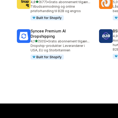
ud af 5 stjerner
4,8
(677)
•
Gratis abonnement tilgængeligt
5,0
677 anmeldelser i alt
16 
Tilbudsanmodning og online
Lås
prisforhandling til B2B og engros
bes
Built for Shopify
Syncee Premium AI
BS
Dropshipping
4,9
172
Anm
ud af 5 stjerner
4,1
(505)
•
Gratis abonnement tilgængeligt
505 anmeldelser i alt
hur
Dropship-produkter: Leverandører i
B2B
USA, EU og Storbritannien
Built for Shopify