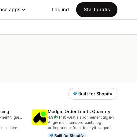
se apps
Log ind
Start gratis
Built for Shopify
icing
Madgic Order Limits Quantity
ud af 5 stjerner
Gratis abonnement tilgængeligt
4,9
(149)
•
Gratis abonnement tilgængeligt
149 anmeldelser i alt
Angiv minimumsordreantal og
 alt i én-
ordregrænser for at beskytte lageret
Built for Shopify