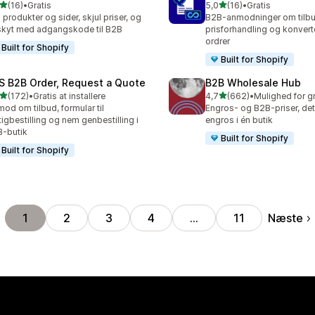
ud af 5 stjerner
ud af 5 stjerner
(16)
•
Gratis
5,0
(16)
•
Gratis
anmeldelser i alt
16 anmeldelser i alt
 produkter og sider, skjul priser, og
B2B-anmodninger om tilbu
kyt med adgangskode til B2B
prisforhandling og konverte
ordrer
Built for Shopify
Built for Shopify
S B2B Order, Request a Quote
B2B Wholesale Hub
ud af 5 stjerner
ud af 5 stjerner
(172)
•
Gratis at installere
4,7
(662)
•
 anmeldelser i alt
662 anmeldelser i alt
od om tilbud, formular til
Engros- og B2B-priser, det
tigbestilling og nem genbestilling i
engros i én butik
-butik
Built for Shopify
Built for Shopify
Næste
1
2
3
4
…
11