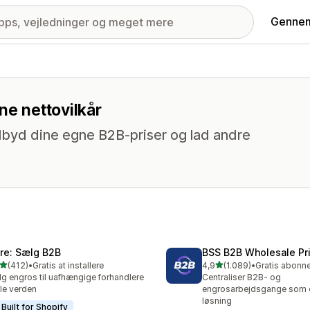
Gennem
ne nettovilkår
tilbyd dine egne B2B-priser og lad andre
ire: Sælg B2B
BSS B2B Wholesale Pr
ud af 5 stjerner
ud af 5 stjerner
(412)
•
Gratis at installere
4,9
(1.089)
•
 anmeldelser i alt
1089 anmeldelser i alt
g engros til uafhængige forhandlere
Centraliser B2B- og
ele verden
engrosarbejdsgange som en
løsning
Built for Shopify