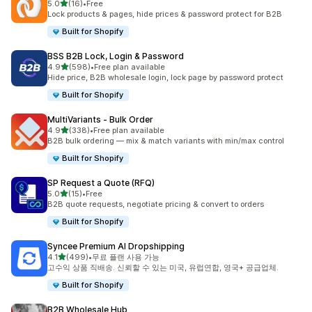
별 5개 중
5.0
(16)
•
Free
총 리뷰 16개
Lock products & pages, hide prices & password protect for B2B
Built for Shopify
BSS B2B Lock, Login & Password
별 5개 중
4.9
(598)
•
Free plan available
총 리뷰 598개
Hide price, B2B wholesale login, lock page by password protect
Built for Shopify
MultiVariants ‑ Bulk Order
별 5개 중
4.9
(338)
•
Free plan available
총 리뷰 338개
B2B bulk ordering — mix & match variants with min/max control
Built for Shopify
SP Request a Quote (RFQ)
별 5개 중
5.0
(15)
•
Free
총 리뷰 15개
B2B quote requests, negotiate pricing & convert to orders
Built for Shopify
Syncee Premium AI Dropshipping
별 5개 중
4.1
(499)
•
무료 플랜 사용 가능
총 리뷰 499개
고수익 상품 직배송. 신뢰할 수 있는 미국, 유럽연합, 영국+ 공급업체.
Built for Shopify
B2B Wholesale Hub