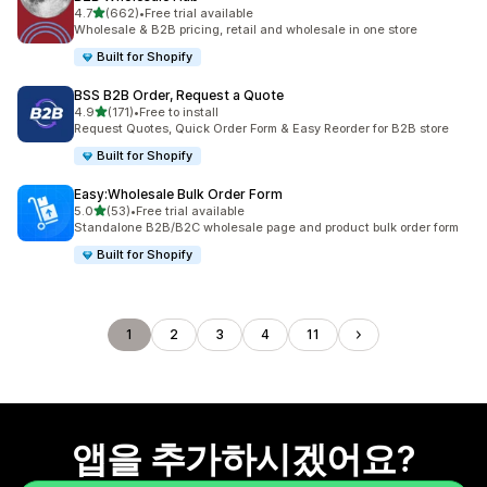
별 5개 중
4.7
(662)
•
Free trial available
총 리뷰 662개
Wholesale & B2B pricing, retail and wholesale in one store
Built for Shopify
BSS B2B Order, Request a Quote
별 5개 중
4.9
(171)
•
Free to install
총 리뷰 171개
Request Quotes, Quick Order Form & Easy Reorder for B2B store
Built for Shopify
Easy:Wholesale Bulk Order Form
별 5개 중
5.0
(53)
•
Free trial available
총 리뷰 53개
Standalone B2B/B2C wholesale page and product bulk order form
Built for Shopify
1
2
3
4
11
앱을 추가하시겠어요?