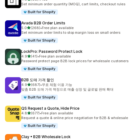
총 리뷰 68개
Set minimum order quantity (MOQ), cart limits, checkout rules
Built for Shopify
Avada B2B Order Limits
별 5개 중
5.0
(268)
•
Free plan available
총 리뷰 268개
Set minimum order limits to stop margin loss on small orders
Built for Shopify
LockPro: Password Protect Lock
별 5개 중
4.9
(41)
•
Free plan available
총 리뷰 41개
Password protect page B2B lock prices for wholesale customers
Built for Shopify
B2B 도매 가격 할인
별 5개 중
4.9
(687)
•
무료 체험 이용 가능
총 리뷰 687개
맞춤 B2B 도매 가격 책정으로 매출 성장 및 글로벌 판매 확대
Built for Shopify
QS Request a Quote, Hide Price
별 5개 중
4.8
(677)
•
Free plan available
총 리뷰 677개
Request a quote & online price negotiation for B2B & wholesale
Built for Shopify
Clay • B2B Wholesale Lock