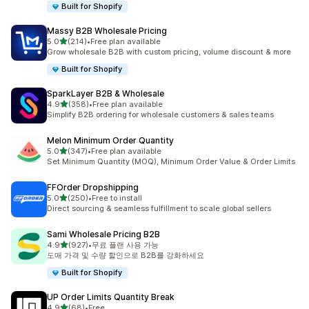
Built for Shopify
Massy B2B Wholesale Pricing
별 5개 중
5.0
(214)
•
Free plan available
총 리뷰 214개
Grow wholesale B2B with custom pricing, volume discount & more
Built for Shopify
SparkLayer B2B & Wholesale
별 5개 중
4.9
(358)
•
Free plan available
총 리뷰 358개
Simplify B2B ordering for wholesale customers & sales teams
Melon Minimum Order Quantity
별 5개 중
5.0
(347)
•
Free plan available
총 리뷰 347개
Set Minimum Quantity (MOQ), Minimum Order Value & Order Limits
FFOrder Dropshipping
별 5개 중
5.0
(250)
•
Free to install
총 리뷰 250개
Direct sourcing & seamless fulfillment to scale global sellers
Sami Wholesale Pricing B2B
별 5개 중
4.9
(927)
•
무료 플랜 사용 가능
총 리뷰 927개
도매 가격 및 수량 할인으로 B2B를 강화하세요
Built for Shopify
UP Order Limits Quantity Break
별 5개 중
4.9
(68)
•
Free