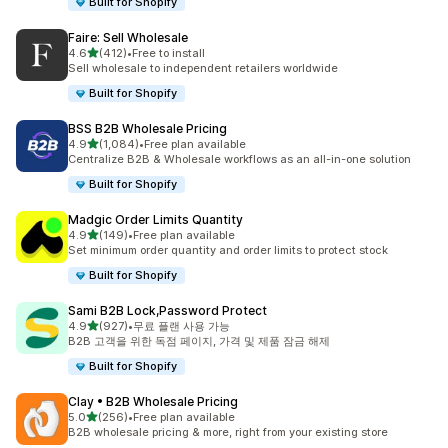
Built for Shopify
Faire: Sell Wholesale
별 5개 중
4.6
(412)
•
Free to install
총 리뷰 412개
Sell wholesale to independent retailers worldwide
Built for Shopify
BSS B2B Wholesale Pricing
별 5개 중
4.9
(1,084)
•
Free plan available
총 리뷰 1084개
Centralize B2B & Wholesale workflows as an all-in-one solution
Built for Shopify
Madgic Order Limits Quantity
별 5개 중
4.9
(149)
•
Free plan available
총 리뷰 149개
Set minimum order quantity and order limits to protect stock
Built for Shopify
Sami B2B Lock,Password Protect
별 5개 중
4.9
(927)
•
무료 플랜 사용 가능
총 리뷰 927개
B2B 고객을 위한 독점 페이지, 가격 및 제품 잠금 해제
Built for Shopify
Clay • B2B Wholesale Pricing
별 5개 중
5.0
(256)
•
Free plan available
총 리뷰 256개
B2B wholesale pricing & more, right from your existing store