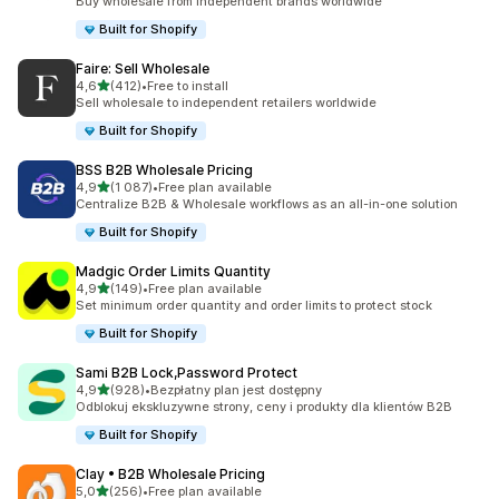
Buy wholesale from independent brands worldwide
Built for Shopify
Faire: Sell Wholesale
na 5 gwiazdek
4,6
(412)
•
Free to install
Łączna liczba recenzji: 412
Sell wholesale to independent retailers worldwide
Built for Shopify
BSS B2B Wholesale Pricing
na 5 gwiazdek
4,9
(1 087)
•
Free plan available
Łączna liczba recenzji: 1087
Centralize B2B & Wholesale workflows as an all-in-one solution
Built for Shopify
Madgic Order Limits Quantity
na 5 gwiazdek
4,9
(149)
•
Free plan available
Łączna liczba recenzji: 149
Set minimum order quantity and order limits to protect stock
Built for Shopify
Sami B2B Lock,Password Protect
na 5 gwiazdek
4,9
(928)
•
Bezpłatny plan jest dostępny
Łączna liczba recenzji: 928
Odblokuj ekskluzywne strony, ceny i produkty dla klientów B2B
Built for Shopify
Clay • B2B Wholesale Pricing
na 5 gwiazdek
5,0
(256)
•
Free plan available
Łączna liczba recenzji: 256