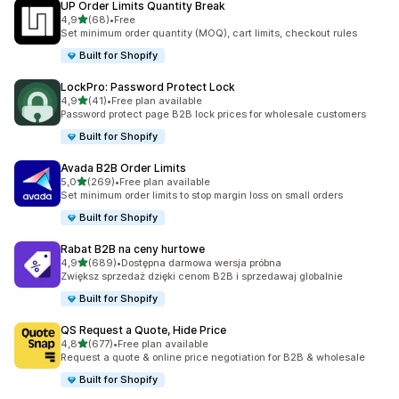
UP Order Limits Quantity Break
na 5 gwiazdek
4,9
(68)
•
Free
Łączna liczba recenzji: 68
Set minimum order quantity (MOQ), cart limits, checkout rules
Built for Shopify
LockPro: Password Protect Lock
na 5 gwiazdek
4,9
(41)
•
Free plan available
Łączna liczba recenzji: 41
Password protect page B2B lock prices for wholesale customers
Built for Shopify
Avada B2B Order Limits
na 5 gwiazdek
5,0
(269)
•
Free plan available
Łączna liczba recenzji: 269
Set minimum order limits to stop margin loss on small orders
Built for Shopify
Rabat B2B na ceny hurtowe
na 5 gwiazdek
4,9
(689)
•
Dostępna darmowa wersja próbna
Łączna liczba recenzji: 689
Zwiększ sprzedaż dzięki cenom B2B i sprzedawaj globalnie
Built for Shopify
QS Request a Quote, Hide Price
na 5 gwiazdek
4,8
(677)
•
Free plan available
Łączna liczba recenzji: 677
Request a quote & online price negotiation for B2B & wholesale
Built for Shopify