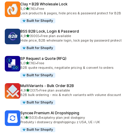
Clay • B2B Wholesale Lock
na 5 gwiazdek
5,0
(16)
•
Free
Łączna liczba recenzji: 16
Lock products & pages, hide prices & password protect for B2B
Built for Shopify
BSS B2B Lock, Login & Password
na 5 gwiazdek
4,9
(600)
•
Free plan available
Łączna liczba recenzji: 600
Hide price, B2B wholesale login, lock page by password protect
Built for Shopify
SP Request a Quote (RFQ)
na 5 gwiazdek
5,0
(16)
•
Free
Łączna liczba recenzji: 16
B2B quote requests, negotiate pricing & convert to orders
Built for Shopify
MultiVariants ‑ Bulk Order B2B
na 5 gwiazdek
4,9
(337)
•
Free plan available
Łączna liczba recenzji: 337
B2B bulk ordering - mix & match variants with volume discount
Built for Shopify
Syncee Premium AI Dropshipping
na 5 gwiazdek
4,1
(503)
•
Bezpłatny plan jest dostępny
Łączna liczba recenzji: 503
Produkty i dostawcy dropshippingu z USA, UE i UK
Built for Shopify