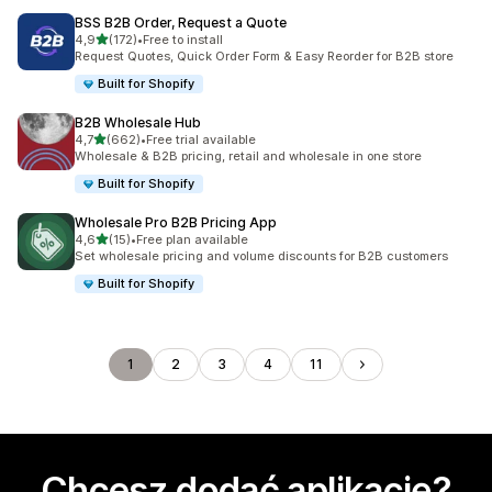
BSS B2B Order, Request a Quote
na 5 gwiazdek
4,9
(172)
•
Free to install
Łączna liczba recenzji: 172
Request Quotes, Quick Order Form & Easy Reorder for B2B store
Built for Shopify
B2B Wholesale Hub
na 5 gwiazdek
4,7
(662)
•
Free trial available
Łączna liczba recenzji: 662
Wholesale & B2B pricing, retail and wholesale in one store
Built for Shopify
Wholesale Pro B2B Pricing App
na 5 gwiazdek
4,6
(15)
•
Free plan available
Łączna liczba recenzji: 15
Set wholesale pricing and volume discounts for B2B customers
Built for Shopify
1
2
3
4
11
Chcesz dodać aplikację?