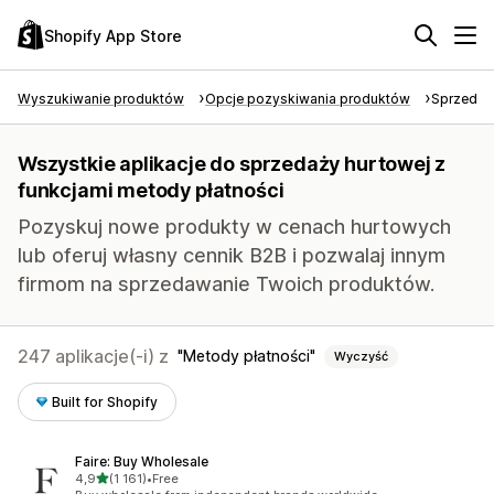
Shopify App Store
Wyszukiwanie produktów
Opcje pozyskiwania produktów
Sprzedaż
Wszystkie aplikacje do sprzedaży hurtowej z
funkcjami metody płatności
Pozyskuj nowe produkty w cenach hurtowych
lub oferuj własny cennik B2B i pozwalaj innym
firmom na sprzedawanie Twoich produktów.
247 aplikacje(-i) z
Metody płatności
Wyczyść
Built for Shopify
Faire: Buy Wholesale
na 5 gwiazdek
4,9
(1 161)
•
Free
Łączna liczba recenzji: 1161