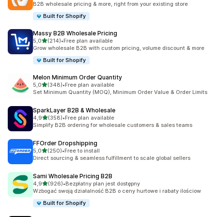
B2B wholesale pricing & more, right from your existing store
Built for Shopify
Massy B2B Wholesale Pricing
na 5 gwiazdek
5,0
(214)
•
Free plan available
Łączna liczba recenzji: 214
Grow wholesale B2B with custom pricing, volume discount & more
Built for Shopify
Melon Minimum Order Quantity
na 5 gwiazdek
5,0
(348)
•
Free plan available
Łączna liczba recenzji: 348
Set Minimum Quantity (MOQ), Minimum Order Value & Order Limits
SparkLayer B2B & Wholesale
na 5 gwiazdek
4,9
(358)
•
Free plan available
Łączna liczba recenzji: 358
Simplify B2B ordering for wholesale customers & sales teams
FFOrder Dropshipping
na 5 gwiazdek
5,0
(250)
•
Free to install
Łączna liczba recenzji: 250
Direct sourcing & seamless fulfillment to scale global sellers
Sami Wholesale Pricing B2B
na 5 gwiazdek
4,9
(926)
•
Bezpłatny plan jest dostępny
Łączna liczba recenzji: 926
Wzbogać swoją działalność B2B o ceny hurtowe i rabaty ilościow
Built for Shopify