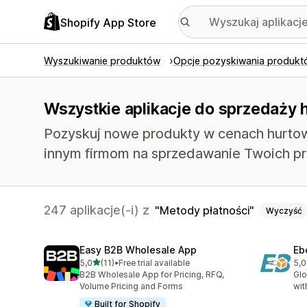
Shopify App Store
Wyszukiwanie produktów
Opcje pozyskiwania produkt
Wszystkie aplikacje do sprzedaży 
Pozyskuj nowe produkty w cenach hurtowy
innym firmom na sprzedawanie Twoich p
247 aplikacje(-i) z
Metody płatności
Wyczyść
Easy B2B Wholesale App
Eb
na 5 gwiazdek
5,0
(11)
•
Free trial available
5,0
Łączna liczba recenzji: 11
Łąc
B2B Wholesale App for Pricing, RFQ,
Glo
Volume Pricing and Forms
wit
Built for Shopify