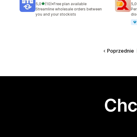
na 5 gwiazdek
5,0
(10)
•
Free plan available
5,0
Łączna liczba recenzji: 10
Łąc
Streamline wholesale orders between
Per
you and your stockists
dis
Poprzednie
Chc