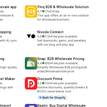
lesale app
Ymq B2B & Wholesale Solution
na 5 gwiazdek
ble
4,7
(154)
•
Free
Łączna liczba recenzji: 154
olesale &
This app offers an all-in-one solution
les
for wholesale business.
hipping
Nivoda Connect
na 5 gwiazdek
le
5,0
(13)
•
Free plan available
Łączna liczba recenzji: 13
with AI, sync
Sell diamonds, gems, and jewellery
with our plug and play app
ing
Snap: B2B Wholesale Pricing
na 5 gwiazdek
4,4
(66)
•
Free plan available
Łączna liczba recenzji: 66
high-quality
Simplify Wholesale B2B pricing,bulk
order,Wholesale hide price
eet Maker
Discount Prime
na 5 gwiazdek
le
5,0
(16)
•
Free plan available
Łączna liczba recenzji: 16
logs with
Volume discounts, quantity breaks &
BOGO, never below cost
Built for Shopify
 Import
Replic: Buy Digital Wholesale