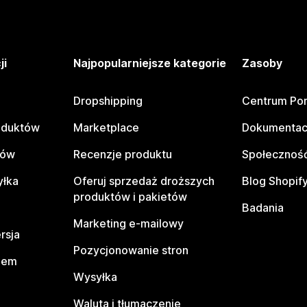
ji
Najpopularniejsze kategorie
Zasoby
Dropshipping
Centrum Po
oduktów
Marketplace
Dokumentac
tów
Recenzje produktu
Społeczność
yłka
Oferuj sprzedaż droższych
Blog Shopif
produktów i pakietów
Badania
Marketing e-mailowy
rsja
Pozycjonowanie stron
pem
Wysyłka
Waluta i tłumaczenie