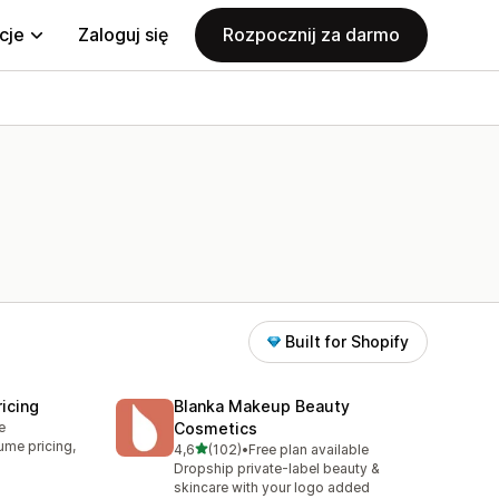
cje
Zaloguj się
Rozpocznij za darmo
Built for Shopify
icing
Blanka Makeup Beauty
e
Cosmetics
ume pricing,
na 5 gwiazdek
4,6
(102)
•
Free plan available
Łączna liczba recenzji: 102
Dropship private-label beauty &
skincare with your logo added