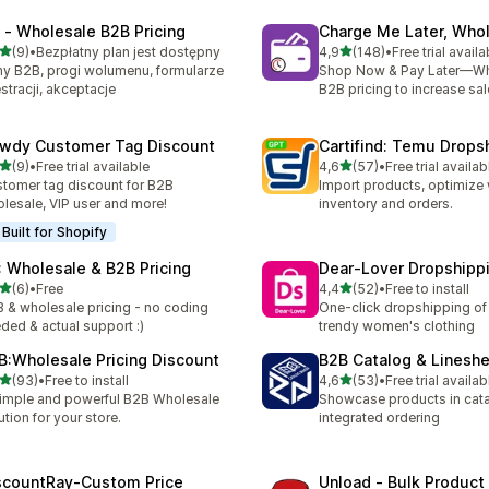
 ‑ Wholesale B2B Pricing
Charge Me Later, Who
na 5 gwiazdek
na 5 gwiazdek
(9)
•
Bezpłatny plan jest dostępny
4,9
(148)
•
Free trial availa
zna liczba recenzji: 9
Łączna liczba recenzji: 148
y B2B, progi wolumenu, formularze
Shop Now & Pay Later—Wh
estracji, akceptacje
B2B pricing to increase sa
wdy Customer Tag Discount
Cartifind: Temu Drops
na 5 gwiazdek
na 5 gwiazdek
(9)
•
Free trial available
4,6
(57)
•
Free trial availab
zna liczba recenzji: 9
Łączna liczba recenzji: 57
tomer tag discount for B2B
Import products, optimize 
lesale, VIP user and more!
inventory and orders.
Built for Shopify
: Wholesale & B2B Pricing
Dear‑Lover Dropshipp
na 5 gwiazdek
na 5 gwiazdek
(6)
•
Free
4,4
(52)
•
Free to install
zna liczba recenzji: 6
Łączna liczba recenzji: 52
 & wholesale pricing - no coding
One-click dropshipping of 
ded & actual support :)
trendy women's clothing
B:Wholesale Pricing Discount
B2B Catalog & Linesh
na 5 gwiazdek
na 5 gwiazdek
(93)
•
Free to install
4,6
(53)
•
Free trial availab
zna liczba recenzji: 93
Łączna liczba recenzji: 53
imple and powerful B2B Wholesale
Showcase products in cata
ution for your store.
integrated ordering
scountRay‑Custom Price
Unload ‑ Bulk Product