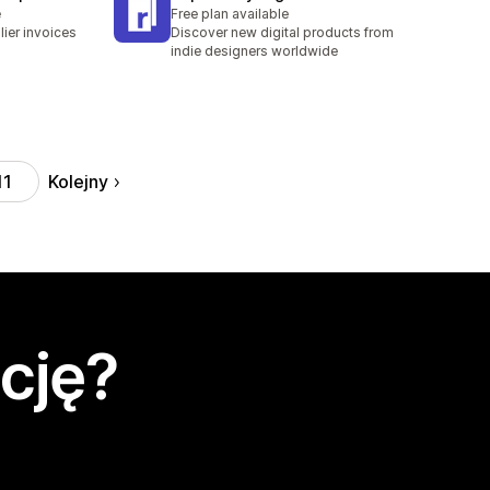
e
Free plan available
ier invoices
Discover new digital products from
indie designers worldwide
Kolejny
11
cję?