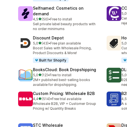
Selfnamed: Cosmetics on
CC
demand
5,0
Łąc
Cen
na 5 gwiazdek
4,5
(50)
•
Free to install
Łączna liczba recenzji: 50
rej
Sell private label beauty products with
no order minimums
Discount Depot
Ho
na 5 gwiazdek
5,0
(43)
•
Free plan available
5,0
Łączna liczba recenzji: 43
Łąc
Boost Sales with Wholesale Pricing,
Cus
Product Discounts & More!
who
Built for Shopify
BooksCloud: Book Dropshipping
DL
na 5 gwiazdek
5,0
(12)
•
Free to install
5,0
Łączna liczba recenzji: 12
Łąc
2M+ published best-selling books
B2B
available for dropshipping.
nee
Custom Pricing: Wholesale B2B
B2
na 5 gwiazdek
4,4
(514)
•
Free trial available
4,5
Łączna liczba recenzji: 514
Łąc
Wholesale B2B, VIP + Customer Group
A s
Pricing w/ Quantity Breaks
sol
STC Wholesale
Di