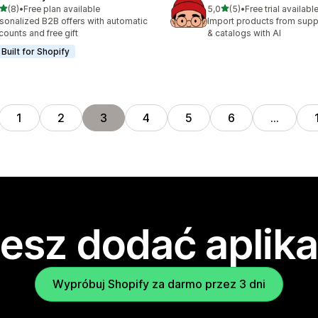
na 5 gwiazdek
na 5 gwiazdek
(8)
•
Free plan available
5,0
(5)
•
Free trial availabl
zna liczba recenzji: 8
Łączna liczba recenzji: 5
sonalized B2B offers with automatic
Import products from suppl
counts and free gift
& catalogs with AI
Built for Shopify
1
2
3
4
5
6
…
esz dodać aplika
Wypróbuj Shopify za darmo przez 3 dni