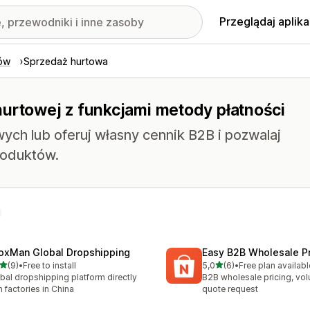
Przeglądaj aplika
ów
Sprzedaż hurtowa
hurtowej z funkcjami metody płatności
ch lub oferuj własny cennik B2B i pozwalaj
roduktów.
oxMan Global Dropshipping
Easy B2B Wholesale Pr
na 5 gwiazdek
na 5 gwiazdek
(9)
•
Free to install
5,0
(6)
•
Free plan availabl
zna liczba recenzji: 9
Łączna liczba recenzji: 6
bal dropshipping platform directly
B2B wholesale pricing, vol
h factories in China
quote request