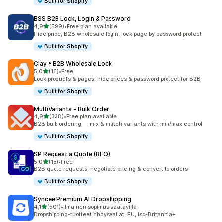
Built for Shopify
BSS B2B Lock, Login & Password
/ 5 tähteä
4,9
(599)
•
Free plan available
599 arvostelua yhteensä
Hide price, B2B wholesale login, lock page by password protect
Built for Shopify
Clay • B2B Wholesale Lock
/ 5 tähteä
5,0
(16)
•
Free
16 arvostelua yhteensä
Lock products & pages, hide prices & password protect for B2B
Built for Shopify
MultiVariants ‑ Bulk Order
/ 5 tähteä
4,9
(338)
•
Free plan available
338 arvostelua yhteensä
B2B bulk ordering — mix & match variants with min/max control
Built for Shopify
SP Request a Quote (RFQ)
/ 5 tähteä
5,0
(15)
•
Free
15 arvostelua yhteensä
B2B quote requests, negotiate pricing & convert to orders
Built for Shopify
Syncee Premium AI Dropshipping
/ 5 tähteä
4,1
(501)
•
Ilmainen sopimus saatavilla
501 arvostelua yhteensä
Dropshipping-tuotteet Yhdysvallat, EU, Iso-Britannia+