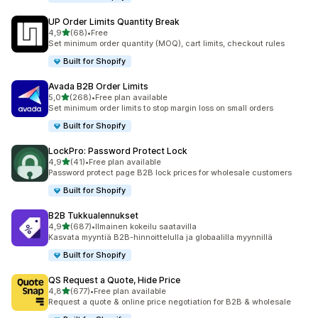
UP Order Limits Quantity Break
/ 5 tähteä
4,9
(68)
•
Free
68 arvostelua yhteensä
Set minimum order quantity (MOQ), cart limits, checkout rules
Built for Shopify
Avada B2B Order Limits
/ 5 tähteä
5,0
(268)
•
Free plan available
268 arvostelua yhteensä
Set minimum order limits to stop margin loss on small orders
Built for Shopify
LockPro: Password Protect Lock
/ 5 tähteä
4,9
(41)
•
Free plan available
41 arvostelua yhteensä
Password protect page B2B lock prices for wholesale customers
Built for Shopify
B2B Tukkualennukset
/ 5 tähteä
4,9
(687)
•
Ilmainen kokeilu saatavilla
687 arvostelua yhteensä
Kasvata myyntiä B2B-hinnoittelulla ja globaalilla myynnillä
Built for Shopify
QS Request a Quote, Hide Price
/ 5 tähteä
4,8
(677)
•
Free plan available
677 arvostelua yhteensä
Request a quote & online price negotiation for B2B & wholesale