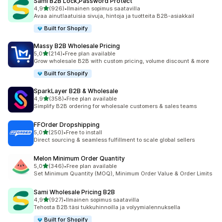
Sami B2B Lock,Password Protect
/ 5 tähteä
4,9
(926)
•
Ilmainen sopimus saatavilla
926 arvostelua yhteensä
Avaa ainutlaatuisia sivuja, hintoja ja tuotteita B2B-asiakkail
Built for Shopify
Massy B2B Wholesale Pricing
/ 5 tähteä
5,0
(214)
•
Free plan available
214 arvostelua yhteensä
Grow wholesale B2B with custom pricing, volume discount & more
Built for Shopify
SparkLayer B2B & Wholesale
/ 5 tähteä
4,9
(358)
•
Free plan available
358 arvostelua yhteensä
Simplify B2B ordering for wholesale customers & sales teams
FFOrder Dropshipping
/ 5 tähteä
5,0
(250)
•
Free to install
250 arvostelua yhteensä
Direct sourcing & seamless fulfillment to scale global sellers
Melon Minimum Order Quantity
/ 5 tähteä
5,0
(346)
•
Free plan available
346 arvostelua yhteensä
Set Minimum Quantity (MOQ), Minimum Order Value & Order Limits
Sami Wholesale Pricing B2B
/ 5 tähteä
4,9
(927)
•
Ilmainen sopimus saatavilla
927 arvostelua yhteensä
Tehosta B2B:täsi tukkuhinnoilla ja volyymialennuksella
Built for Shopify