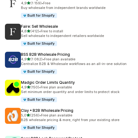
/ 5 tähteä
4,9
(1 159)
•
Free
1159 arvostelua yhteensä
Buy wholesale from independent brands worldwide
Built for Shopify
Faire: Sell Wholesale
/ 5 tähteä
4,6
(412)
•
Free to install
412 arvostelua yhteensä
Sell wholesale to independent retailers worldwide
Built for Shopify
BSS B2B Wholesale Pricing
/ 5 tähteä
4,9
(1 082)
•
Free plan available
1082 arvostelua yhteensä
Centralize B2B & Wholesale workflows as an all-in-one solution
Built for Shopify
Madgic Order Limits Quantity
/ 5 tähteä
4,9
(150)
•
Free plan available
150 arvostelua yhteensä
Set minimum order quantity and order limits to protect stock
Built for Shopify
Clay • B2B Wholesale Pricing
/ 5 tähteä
5,0
(256)
•
Free plan available
256 arvostelua yhteensä
B2B wholesale pricing & more, right from your existing store
Built for Shopify