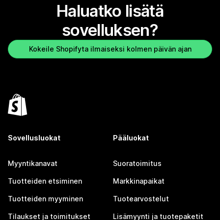
Haluatko lisätä
sovelluksen?
Kokeile Shopifyta ilmaiseksi kolmen päivän ajan
Sovellusluokat
Pääluokat
Myyntikanavat
Suoratoimitus
Tuotteiden etsiminen
Markkinapaikat
Tuotteiden myyminen
Tuotearvostelut
Tilaukset ja toimitukset
Lisämyynti ja tuotepaketit