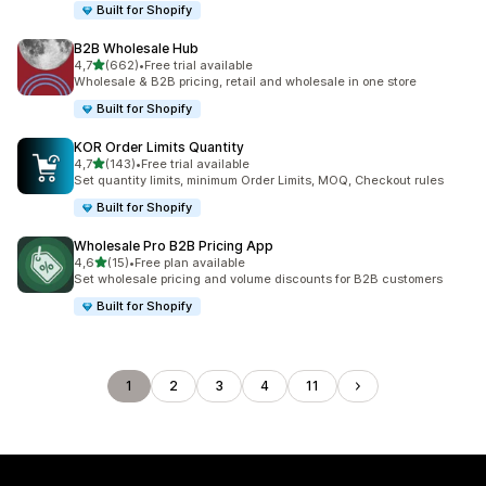
Built for Shopify
B2B Wholesale Hub
/ 5 tähteä
4,7
(662)
•
Free trial available
662 arvostelua yhteensä
Wholesale & B2B pricing, retail and wholesale in one store
Built for Shopify
KOR Order Limits Quantity
/ 5 tähteä
4,7
(143)
•
Free trial available
143 arvostelua yhteensä
Set quantity limits, minimum Order Limits, MOQ, Checkout rules
Built for Shopify
Wholesale Pro B2B Pricing App
/ 5 tähteä
4,6
(15)
•
Free plan available
15 arvostelua yhteensä
Set wholesale pricing and volume discounts for B2B customers
Built for Shopify
1
2
3
4
11