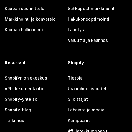
Kaupan suunnittelu
Sähköpostimarkkinointi
Markkinointi ja konversio
Hakukoneoptimointi
Kaupan hallinnointi
Lähetys
Valuutta ja käännös
Resurssit
Shopify
Shopifyn ohjekeskus
Tietoja
API-dokumentaatio
Uramahdollisuudet
Shopify-yhteisö
Sijoittajat
Shopify-blogi
Lehdistö ja media
Tutkimus
Kumppanit
Affiliate-kumppanit