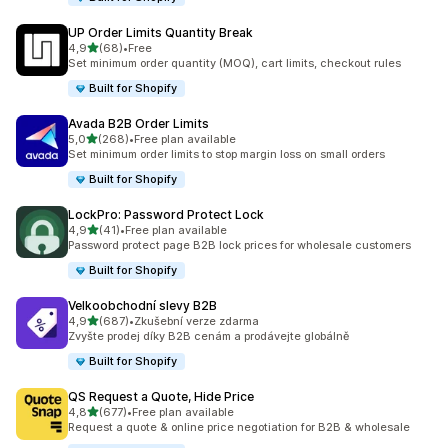
UP Order Limits Quantity Break
z 5 hvězd
4,9
(68)
•
Free
Celkový počet recenzí: 68
Set minimum order quantity (MOQ), cart limits, checkout rules
Built for Shopify
Avada B2B Order Limits
z 5 hvězd
5,0
(268)
•
Free plan available
Celkový počet recenzí: 268
Set minimum order limits to stop margin loss on small orders
Built for Shopify
LockPro: Password Protect Lock
z 5 hvězd
4,9
(41)
•
Free plan available
Celkový počet recenzí: 41
Password protect page B2B lock prices for wholesale customers
Built for Shopify
Velkoobchodní slevy B2B
z 5 hvězd
4,9
(687)
•
Zkušební verze zdarma
Celkový počet recenzí: 687
Zvyšte prodej díky B2B cenám a prodávejte globálně
Built for Shopify
QS Request a Quote, Hide Price
z 5 hvězd
4,8
(677)
•
Free plan available
Celkový počet recenzí: 677
Request a quote & online price negotiation for B2B & wholesale