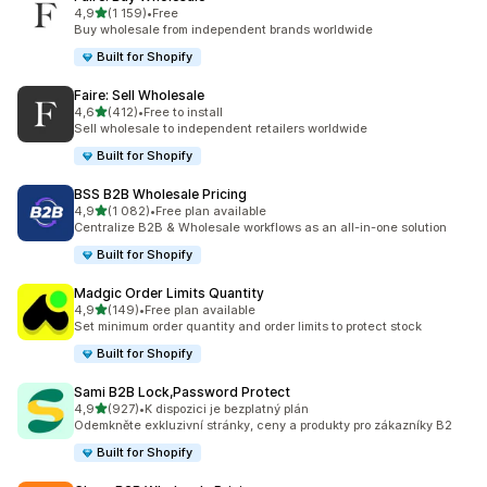
z 5 hvězd
4,9
(1 159)
•
Free
Celkový počet recenzí: 1159
Buy wholesale from independent brands worldwide
Built for Shopify
Faire: Sell Wholesale
z 5 hvězd
4,6
(412)
•
Free to install
Celkový počet recenzí: 412
Sell wholesale to independent retailers worldwide
Built for Shopify
BSS B2B Wholesale Pricing
z 5 hvězd
4,9
(1 082)
•
Free plan available
Celkový počet recenzí: 1082
Centralize B2B & Wholesale workflows as an all-in-one solution
Built for Shopify
Madgic Order Limits Quantity
z 5 hvězd
4,9
(149)
•
Free plan available
Celkový počet recenzí: 149
Set minimum order quantity and order limits to protect stock
Built for Shopify
Sami B2B Lock,Password Protect
z 5 hvězd
4,9
(927)
•
K dispozici je bezplatný plán
Celkový počet recenzí: 927
Odemkněte exkluzivní stránky, ceny a produkty pro zákazníky B2
Built for Shopify