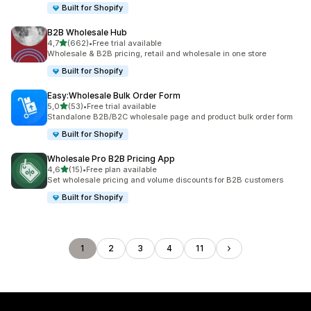
Built for Shopify
B2B Wholesale Hub
z 5 hvězd
4,7
(662)
•
Free trial available
Celkový počet recenzí: 662
Wholesale & B2B pricing, retail and wholesale in one store
Built for Shopify
Easy:Wholesale Bulk Order Form
z 5 hvězd
5,0
(53)
•
Free trial available
Celkový počet recenzí: 53
Standalone B2B/B2C wholesale page and product bulk order form
Built for Shopify
Wholesale Pro B2B Pricing App
z 5 hvězd
4,6
(15)
•
Free plan available
Celkový počet recenzí: 15
Set wholesale pricing and volume discounts for B2B customers
Built for Shopify
1
2
3
4
11