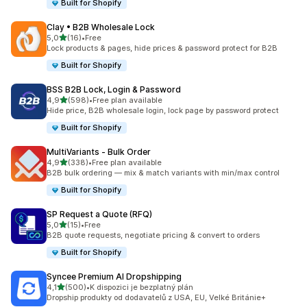
Built for Shopify
Clay • B2B Wholesale Lock
z 5 hvězd
5,0
(16)
•
Free
Celkový počet recenzí: 16
Lock products & pages, hide prices & password protect for B2B
Built for Shopify
BSS B2B Lock, Login & Password
z 5 hvězd
4,9
(598)
•
Free plan available
Celkový počet recenzí: 598
Hide price, B2B wholesale login, lock page by password protect
Built for Shopify
MultiVariants ‑ Bulk Order
z 5 hvězd
4,9
(338)
•
Free plan available
Celkový počet recenzí: 338
B2B bulk ordering — mix & match variants with min/max control
Built for Shopify
SP Request a Quote (RFQ)
z 5 hvězd
5,0
(15)
•
Free
Celkový počet recenzí: 15
B2B quote requests, negotiate pricing & convert to orders
Built for Shopify
Syncee Premium AI Dropshipping
z 5 hvězd
4,1
(500)
•
K dispozici je bezplatný plán
Celkový počet recenzí: 500
Dropship produkty od dodavatelů z USA, EU, Velké Británie+