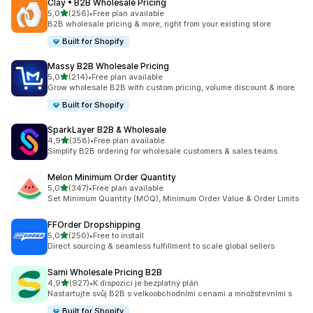
Clay • B2B Wholesale Pricing
z 5 hvězd
5,0
(256)
•
Free plan available
Celkový počet recenzí: 256
B2B wholesale pricing & more, right from your existing store
Built for Shopify
Massy B2B Wholesale Pricing
z 5 hvězd
5,0
(214)
•
Free plan available
Celkový počet recenzí: 214
Grow wholesale B2B with custom pricing, volume discount & more
Built for Shopify
SparkLayer B2B & Wholesale
z 5 hvězd
4,9
(358)
•
Free plan available
Celkový počet recenzí: 358
Simplify B2B ordering for wholesale customers & sales teams
Melon Minimum Order Quantity
z 5 hvězd
5,0
(347)
•
Free plan available
Celkový počet recenzí: 347
Set Minimum Quantity (MOQ), Minimum Order Value & Order Limits
FFOrder Dropshipping
z 5 hvězd
5,0
(250)
•
Free to install
Celkový počet recenzí: 250
Direct sourcing & seamless fulfillment to scale global sellers
Sami Wholesale Pricing B2B
z 5 hvězd
4,9
(927)
•
K dispozici je bezplatný plán
Celkový počet recenzí: 927
Nastartujte svůj B2B s velkoobchodními cenami a množstevními s
Built for Shopify