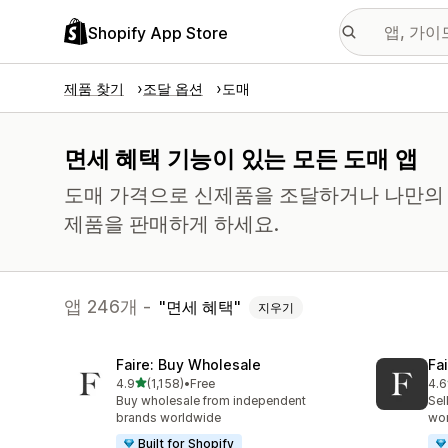
Shopify App Store
제품 찾기
조달 옵션
도매
면세 혜택 기능이 있는 모든 도매 앱
도매 가격으로 신제품을 조달하거나 나만의 
제품을 판매하게 하세요.
앱 246개 -
면세 혜택
지우기
Faire: Buy Wholesale
Fa
별 5개 중
4.9
(1,158)
•
Free
4.6
총 리뷰 1158개
총 
Buy wholesale from independent
Sel
brands worldwide
wo
Built for Shopify