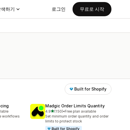
탐색하기
로그인
무료로 시작
Built for Shopify
icing
Madgic Order Limits Quantity
별 5개 중
ilable
4.9
(150)
•
Free plan available
총 리뷰 150개
e workflows
Set minimum order quantity and order
limits to protect stock
Built for Shopify