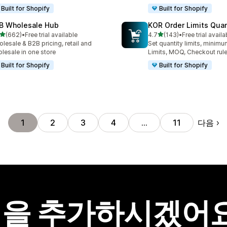
Built for Shopify
Built for Shopify
B Wholesale Hub
KOR Order Limits Quan
별 5개 중
별 5개 중
(662)
•
Free trial available
4.7
(143)
•
Free trial availa
리뷰 662개
총 리뷰 143개
lesale & B2B pricing, retail and
Set quantity limits, minim
lesale in one store
Limits, MOQ, Checkout rul
Built for Shopify
Built for Shopify
다음
1
2
3
4
…
11
을 추가하시겠어