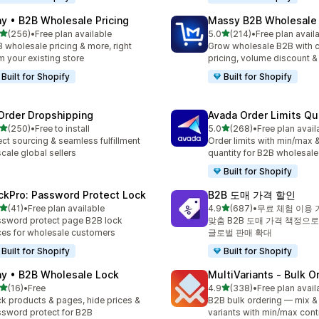
ay • B2B Wholesale Pricing
Massy B2B Wholesale 
별 5개 중
별 5개 중
(256)
•
Free plan available
5.0
(214)
•
Free plan avail
리뷰 256개
총 리뷰 214개
 wholesale pricing & more, right
Grow wholesale B2B with 
m your existing store
pricing, volume discount 
Built for Shopify
Built for Shopify
Order Dropshipping
Avada Order Limits Qu
별 5개 중
별 5개 중
(250)
•
Free to install
5.0
(268)
•
Free plan avail
리뷰 250개
총 리뷰 268개
ect sourcing & seamless fulfillment
Order limits with min/max &
scale global sellers
quantity for B2B wholesale
Built for Shopify
ckPro: Password Protect Lock
B2B 도매 가격 할인
별 5개 중
별 5개 중
(41)
•
Free plan available
4.9
(687)
•
무료 체험 이용 
리뷰 41개
총 리뷰 687개
sword protect page B2B lock
맞춤 B2B 도매 가격 책정으로
ces for wholesale customers
글로벌 판매 확대
Built for Shopify
Built for Shopify
ay • B2B Wholesale Lock
MultiVariants ‑ Bulk O
별 5개 중
별 5개 중
(16)
•
Free
4.9
(338)
•
Free plan avail
리뷰 16개
총 리뷰 338개
k products & pages, hide prices &
B2B bulk ordering — mix &
sword protect for B2B
variants with min/max cont