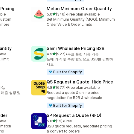
Pricing
Melon Minimum Order Quantity
별 5개 중
able
5.0
(346)
•
Free plan available
총 리뷰 346개
custom
Set Minimum Quantity (MOQ), Minimum
& more
Order Value & Order Limits
antity
Sami Wholesale Pricing B2B
별 5개 중
able
4.9
(927)
•
무료 플랜 사용 가능
총 리뷰 927개
 limit
도매 가격 및 수량 할인으로 B2B를 강화하
세요
Built for Shopify
QS Request a Quote, Hide Price
별 5개 중
가능
4.8
(677)
•
Free plan available
총 리뷰 677개
 매출 성장 및
Request a quote & online price
negotiation for B2B & wholesale
Built for Shopify
rder
SP Request a Quote (RFQ)
별 5개 중
able
5.0
(15)
•
Free
총 리뷰 15개
 match
B2B quote requests, negotiate pricing
rol
& convert to orders