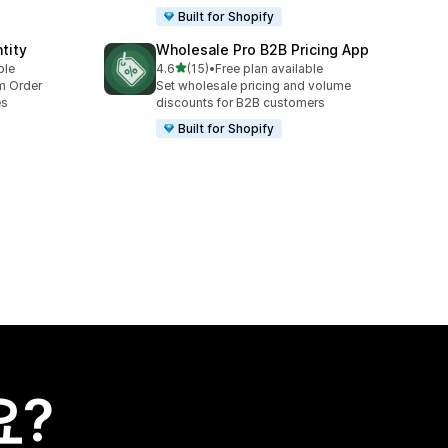
Built for Shopify
tity
Wholesale Pro B2B Pricing App
별 5개 중
ble
4.6
(15)
•
Free plan available
총 리뷰 15개
um Order
Set wholesale pricing and volume
es
discounts for B2B customers
Built for Shopify
요?