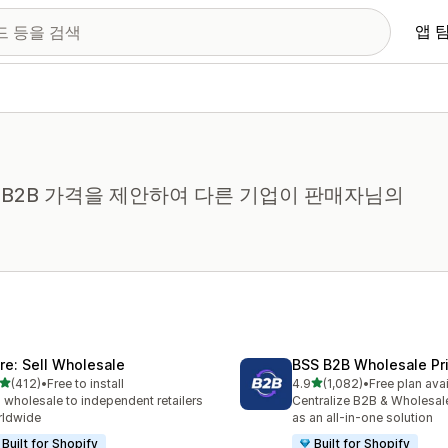
앱 
B2B 가격을 제안하여 다른 기업이 판매자님의
ire: Sell Wholesale
BSS B2B Wholesale Pr
별 5개 중
별 5개 중
(412)
•
Free to install
4.9
(1,082)
•
Free plan ava
리뷰 412개
총 리뷰 1082개
l wholesale to independent retailers
Centralize B2B & Wholesal
rldwide
as an all-in-one solution
Built for Shopify
Built for Shopify