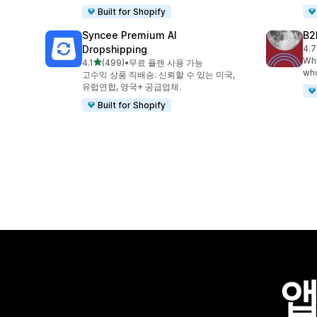
Built for Shopify
Syncee Premium AI
B2
Dropshipping
4.7
총 
Who
별 5개 중
4.1
(499)
•
무료 플랜 사용 가능
총 리뷰 499개
who
고수익 상품 직배송. 신뢰할 수 있는 미국,
유럽연합, 영국+ 공급업체.
Built for Shopify
앱