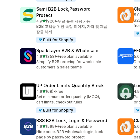
Sami B2B Lock,Password
Cl
Protect
5.0
총 
B2B
별 5개 중
4.9
(926)
•
무료 플랜 사용 가능
총 리뷰 926개
fro
B2B 고객을 위한 독점 페이지, 가격 및 제품
잠금 해제
Built for Shopify
SparkLayer B2B & Wholesale
FF
별 5개 중
4.9
(358)
•
Free plan available
5.0
총 리뷰 358개
총 
Simplify B2B ordering for wholesale
Dir
customers & sales teams
to 
UP Order Limits Quantity Break
Lo
별 5개 중
4.9
(68)
•
Free
4.9
총 리뷰 68개
총 
Set minimum order quantity (MOQ),
Pas
cart limits, checkout rules
pri
Built for Shopify
BSS B2B Lock, Login & Password
Cl
별 5개 중
4.9
(599)
•
Free plan available
5.0
총 리뷰 599개
총 
Hide price, B2B wholesale login, lock
Loc
page by password protect
pas