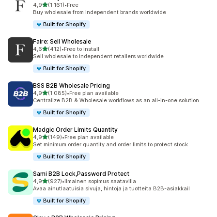
/ 5 tähteä
4,9
(1 161)
•
Free
1161 arvostelua yhteensä
Buy wholesale from independent brands worldwide
Built for Shopify
Faire: Sell Wholesale
/ 5 tähteä
4,6
(412)
•
Free to install
412 arvostelua yhteensä
Sell wholesale to independent retailers worldwide
Built for Shopify
BSS B2B Wholesale Pricing
/ 5 tähteä
4,9
(1 085)
•
Free plan available
1085 arvostelua yhteensä
Centralize B2B & Wholesale workflows as an all-in-one solution
Built for Shopify
Madgic Order Limits Quantity
/ 5 tähteä
4,9
(149)
•
Free plan available
149 arvostelua yhteensä
Set minimum order quantity and order limits to protect stock
Built for Shopify
Sami B2B Lock,Password Protect
/ 5 tähteä
4,9
(927)
•
Ilmainen sopimus saatavilla
927 arvostelua yhteensä
Avaa ainutlaatuisia sivuja, hintoja ja tuotteita B2B-asiakkail
Built for Shopify