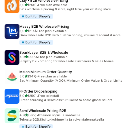
Clay • B2B Wholesale Pricing
/ 5 tähteä
5,0
(256)
•
Free plan available
256 arvostelua yhteensä
B2B wholesale pricing & more, right from your existing store
Built for Shopify
Massy B2B Wholesale Pricing
/ 5 tähteä
5,0
(214)
•
Free plan available
214 arvostelua yhteensä
Grow wholesale B2B with custom pricing, volume discount & more
Built for Shopify
SparkLayer B2B & Wholesale
/ 5 tähteä
4,9
(358)
•
Free plan available
358 arvostelua yhteensä
Simplify B2B ordering for wholesale customers & sales teams
Melon Minimum Order Quantity
/ 5 tähteä
5,0
(347)
•
Free plan available
347 arvostelua yhteensä
Set Minimum Quantity (MOQ), Minimum Order Value & Order Limits
FFOrder Dropshipping
/ 5 tähteä
5,0
(250)
•
Free to install
250 arvostelua yhteensä
Direct sourcing & seamless fulfillment to scale global sellers
Sami Wholesale Pricing B2B
/ 5 tähteä
4,9
(927)
•
Ilmainen sopimus saatavilla
927 arvostelua yhteensä
Tehosta B2B:täsi tukkuhinnoilla ja volyymialennuksella
Built for Shopify