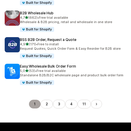
Built for Shopify
B2B Wholesale Hub
/ 5 tähteä
4,7
(662)
•
Free trial available
662 arvostelua yhteensä
Wholesale & B2B pricing, retail and wholesale in one store
Built for Shopify
BSS B2B Order, Request a Quote
/ 5 tähteä
4,9
(171)
•
Free to install
171 arvostelua yhteensä
Request Quotes, Quick Order Form & Easy Reorder for B2B store
Built for Shopify
Easy:Wholesale Bulk Order Form
/ 5 tähteä
5,0
(53)
•
Free trial available
53 arvostelua yhteensä
Standalone B2B/B2C wholesale page and product bulk order form
Built for Shopify
1
2
3
4
11