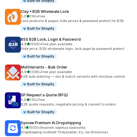
Built for Shopify
Clay • B2B Wholesale Lock
/ 5 tähteä
5,0
(16)
•
Free
16 arvostelua yhteensä
Lock products & pages, hide prices & password protect for B2B
Built for Shopify
BSS B2B Lock, Login & Password
/ 5 tähteä
4,9
(599)
•
Free plan available
599 arvostelua yhteensä
Hide price, B2B wholesale login, lock page by password protect
Built for Shopify
MultiVariants ‑ Bulk Order
/ 5 tähteä
4,9
(338)
•
Free plan available
338 arvostelua yhteensä
B2B bulk ordering — mix & match variants with min/max control
Built for Shopify
SP Request a Quote (RFQ)
/ 5 tähteä
5,0
(15)
•
Free
15 arvostelua yhteensä
B2B quote requests, negotiate pricing & convert to orders
Built for Shopify
Syncee Premium AI Dropshipping
/ 5 tähteä
4,1
(500)
•
Ilmainen sopimus saatavilla
500 arvostelua yhteensä
Dropshipping-tuotteet Yhdysvallat, EU, Iso-Britannia+