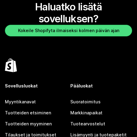
Haluatko lisätä
sovelluksen?
Kokeile Shopifyta ilmaiseksi kolmen päivän ajan
Sovellusluokat
Pääluokat
Myyntikanavat
Suoratoimitus
Tuotteiden etsiminen
Markkinapaikat
Tuotteiden myyminen
Tuotearvostelut
Tilaukset ja toimitukset
Lisämyynti ja tuotepaketit