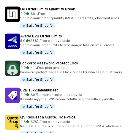
UP Order Limits Quantity Break
/ 5 tähteä
4,9
(68)
•
Free
68 arvostelua yhteensä
Set minimum order quantity (MOQ), cart limits, checkout rules
Built for Shopify
Avada B2B Order Limits
/ 5 tähteä
5,0
(268)
•
Free plan available
268 arvostelua yhteensä
Set minimum order limits to stop margin loss on small orders
Built for Shopify
LockPro: Password Protect Lock
/ 5 tähteä
4,9
(41)
•
Free plan available
41 arvostelua yhteensä
Password protect page B2B lock prices for wholesale customers
Built for Shopify
B2B Tukkualennukset
/ 5 tähteä
4,9
(687)
•
Ilmainen kokeilu saatavilla
687 arvostelua yhteensä
Kasvata myyntiä B2B-hinnoittelulla ja globaalilla myynnillä
Built for Shopify
QS Request a Quote, Hide Price
/ 5 tähteä
4,8
(678)
•
Free plan available
678 arvostelua yhteensä
Request a quote & online price negotiation for B2B & wholesale