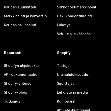
Kaupan suunnittelu
Sähköpostimarkkinointi
Markkinointi ja konversio
Hakukoneoptimointi
Kaupan hallinnointi
Lähetys
Valuutta ja käännös
Resurssit
Shopify
Shopifyn ohjekeskus
Tietoja
API-dokumentaatio
Uramahdollisuudet
Shopify-yhteisö
Sijoittajat
Shopify-blogi
Lehdistö ja media
Tutkimus
Kumppanit
Affiliate-kumppanit