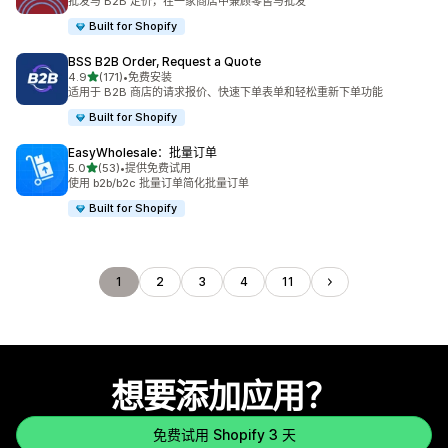
批发与 B2B 定价，在一家商店中兼顾零售与批发
Built for Shopify
BSS B2B Order, Request a Quote
星（满分 5 星）
4.9
(171)
•
免费安装
总共 171 条评论
适用于 B2B 商店的请求报价、快速下单表单和轻松重新下单功能
Built for Shopify
EasyWholesale：批量订单
星（满分 5 星）
5.0
(53)
•
提供免费试用
总共 53 条评论
使用 b2b/b2c 批量订单简化批量订单
Built for Shopify
1
2
3
4
11
想要添加应用？
免费试用 Shopify 3 天