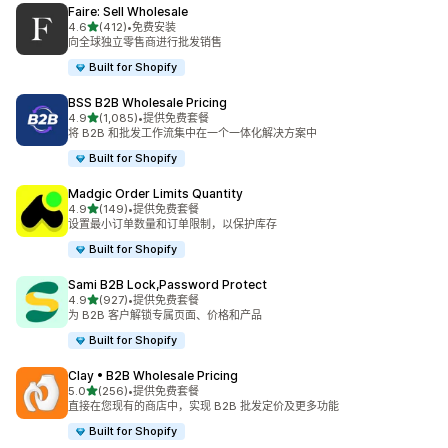
Faire: Sell Wholesale
星（满分 5 星）
4.6
(412)
•
免费安装
总共 412 条评论
向全球独立零售商进行批发销售
Built for Shopify
BSS B2B Wholesale Pricing
星（满分 5 星）
4.9
(1,085)
•
提供免费套餐
总共 1085 条评论
将 B2B 和批发工作流集中在一个一体化解决方案中
Built for Shopify
Madgic Order Limits Quantity
星（满分 5 星）
4.9
(149)
•
提供免费套餐
总共 149 条评论
设置最小订单数量和订单限制，以保护库存
Built for Shopify
Sami B2B Lock,Password Protect
星（满分 5 星）
4.9
(927)
•
提供免费套餐
总共 927 条评论
为 B2B 客户解锁专属页面、价格和产品
Built for Shopify
Clay • B2B Wholesale Pricing
星（满分 5 星）
5.0
(256)
•
提供免费套餐
总共 256 条评论
直接在您现有的商店中，实现 B2B 批发定价及更多功能
Built for Shopify