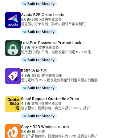
Built for Shopify
Avada B2B Order Limits
星（满分 5 星）
5.0
(268)
•
提供免费套餐
总共 268 条评论
设置最小订单限制，防止小额订单蚕食利润
Built for Shopify
LockPro: Password Protect Lock
星（满分 5 星）
4.9
(41)
•
提供免费套餐
总共 41 条评论
使用密码保护页面，为批发客户锁定 B2B 价格
Built for Shopify
B2B批发价优惠
星（满分 5 星）
4.9
(688)
•
提供免费试用
总共 688 条评论
通过定制的 B2B 批发定价和全球销售来增加销售额
Built for Shopify
Snap! Request Quote Hide Price
星（满分 5 星）
4.8
(678)
•
提供免费套餐
总共 678 条评论
请求报价，隐藏价格，自定义报价 B2B，报价
Built for Shopify
Clay • B2B Wholesale Lock
星（满分 5 星）
5.0
(16)
•
免费
总共 16 条评论
锁定产品和页面，隐藏价格并为 B2B 提供密码保护