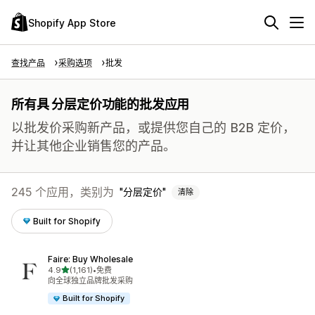
Shopify App Store
查找产品
采购选项
批发
所有具 分层定价功能的批发应用
以批发价采购新产品，或提供您自己的 B2B 定价，
并让其他企业销售您的产品。
245 个应用，类别为
分层定价
清除
Built for Shopify
Faire: Buy Wholesale
星（满分 5 星）
4.9
(1,161)
•
免费
总共 1161 条评论
向全球独立品牌批发采购
Built for Shopify