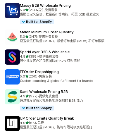
Massy B2B Wholesale Pricing
星（满分 5 星）
5.0
(214)
•
提供免费套餐
总共 214 条评论
借助自定义定价、数量折扣等功能，拓展 B2B 批发业务
Built for Shopify
Melon Minimum Order Quantity
星（满分 5 星）
5.0
(347)
•
提供免费套餐
总共 347 条评论
设置最低订购量 (MOQ)、最低订单金额 (MOV) 和订单限额
SparkLayer B2B & Wholesale
星（满分 5 星）
4.9
(358)
•
提供免费套餐
总共 358 条评论
简化批发客户和销售团队的 B2B 订购流程
FFOrder Dropshipping
星（满分 5 星）
5.0
(250)
•
免费安装
总共 250 条评论
Custom sourcing & global fulfillment for brands
Sami Wholesale Pricing B2B
星（满分 5 星）
4.9
(927)
•
提供免费套餐
总共 927 条评论
通过批发定价和批量折扣增强您的 B2B 能力
Built for Shopify
UP Order Limits Quantity Break
星（满分 5 星）
4.9
(68)
•
免费
总共 68 条评论
设置最低起订量 (MOQ)、购物车限制以及结账规则