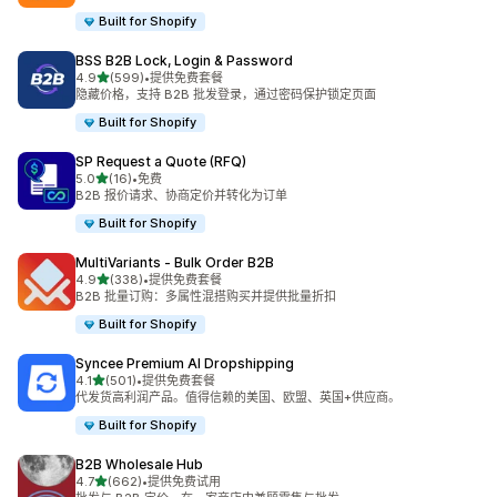
Built for Shopify
BSS B2B Lock, Login & Password
星（满分 5 星）
4.9
(599)
•
提供免费套餐
总共 599 条评论
隐藏价格，支持 B2B 批发登录，通过密码保护锁定页面
Built for Shopify
SP Request a Quote (RFQ)
星（满分 5 星）
5.0
(16)
•
免费
总共 16 条评论
B2B 报价请求、协商定价并转化为订单
Built for Shopify
MultiVariants ‑ Bulk Order B2B
星（满分 5 星）
4.9
(338)
•
提供免费套餐
总共 338 条评论
B2B 批量订购：多属性混搭购买并提供批量折扣
Built for Shopify
Syncee Premium AI Dropshipping
星（满分 5 星）
4.1
(501)
•
提供免费套餐
总共 501 条评论
代发货高利润产品。值得信赖的美国、欧盟、英国+供应商。
Built for Shopify
B2B Wholesale Hub
星（满分 5 星）
4.7
(662)
•
提供免费试用
总共 662 条评论