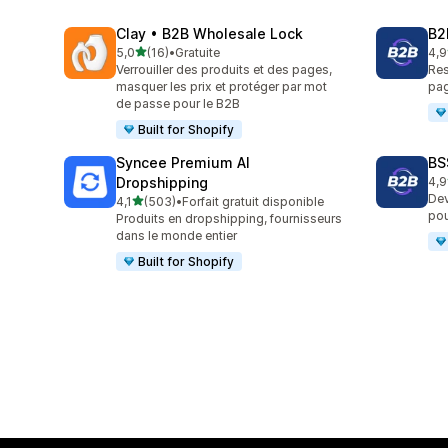
Clay • B2B Wholesale Lock
B2
étoile(s) sur 5
5,0
(16)
•
Gratuite
4,9
16 avis au total
600
Verrouiller des produits et des pages,
Res
masquer les prix et protéger par mot
pag
de passe pour le B2B
Built for Shopify
Syncee Premium AI
BS
Dropshipping
4,9
172
Dev
étoile(s) sur 5
4,1
(503)
•
Forfait gratuit disponible
503 avis au total
pou
Produits en dropshipping, fournisseurs
dans le monde entier
Built for Shopify