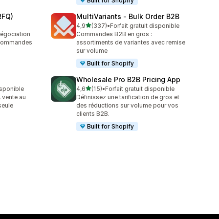
Built for Shopify
RFQ)
MultiVariants ‑ Bulk Order B2B
étoile(s) sur 5
4,9
(337)
•
Forfait gratuit disponible
337 avis au total
égociation
Commandes B2B en gros :
n commandes
assortiments de variantes avec remise
sur volume
Built for Shopify
Wholesale Pro B2B Pricing App
étoile(s) sur 5
isponible
4,6
(15)
•
Forfait gratuit disponible
15 avis au total
, vente au
Définissez une tarification de gros et
seule
des réductions sur volume pour vos
clients B2B.
Built for Shopify