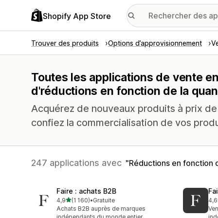
Shopify App Store
Trouver des produits
Options d’approvisionnement
V
Toutes les applications de vente e
d'réductions en fonction de la quan
Acquérez de nouveaux produits à prix de 
confiez la commercialisation de vos produi
247 applications avec
Réductions en fonction d
Faire : achats B2B
Fa
étoile(s) sur 5
4,9
(1 160)
•
Gratuite
4,6
1160 avis au total
412
Achats B2B auprès de marques
Ven
indépendants du monde entier
ind