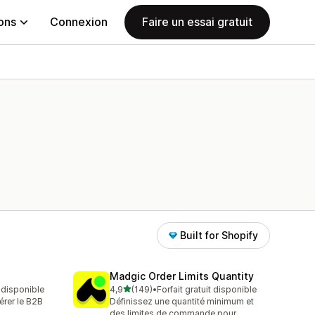
ions
Connexion
Faire un essai gratuit
Built for Shopify
Madgic Order Limits Quantity
étoile(s) sur 5
t disponible
4,9
(149)
•
Forfait gratuit disponible
149 avis au total
érer le B2B
Définissez une quantité minimum et
des limites de commande pour