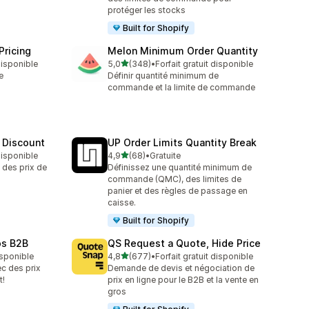
protéger les stocks
Built for Shopify
Pricing
Melon Minimum Order Quantity
étoile(s) sur 5
 disponible
5,0
(348)
•
Forfait gratuit disponible
348 avis au total
e
Définir quantité minimum de
commande et la limite de commande
 Discount
UP Order Limits Quantity Break
étoile(s) sur 5
 disponible
4,9
(68)
•
Gratuite
68 avis au total
des prix de
Définissez une quantité minimum de
commande (QMC), des limites de
panier et des règles de passage en
caisse.
Built for Shopify
os B2B
QS Request a Quote, Hide Price
étoile(s) sur 5
isponible
4,8
(677)
•
Forfait gratuit disponible
677 avis au total
c des prix
Demande de devis et négociation de
t!
prix en ligne pour le B2B et la vente en
gros