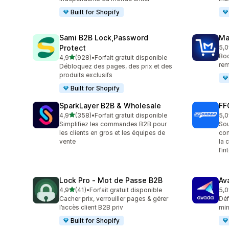
Built for Shopify
Sami B2B Lock,Password
Ma
Protect
5,0
214
Boo
étoile(s) sur 5
4,9
(928)
•
Forfait gratuit disponible
928 avis au total
rem
Débloquez des pages, des prix et des
produits exclusifs
Built for Shopify
SparkLayer B2B & Wholesale
FF
étoile(s) sur 5
4,9
(358)
•
Forfait gratuit disponible
5,0
358 avis au total
250
Simplifiez les commandes B2B pour
Sou
les clients en gros et les équipes de
co
vente
la 
l’i
Lock Pro ‑ Mot de Passe B2B
Av
étoile(s) sur 5
4,9
(41)
•
Forfait gratuit disponible
5,0
41 avis au total
269
Cacher prix, verrouiller pages & gérer
Déf
l’accès client B2B priv
min
Built for Shopify