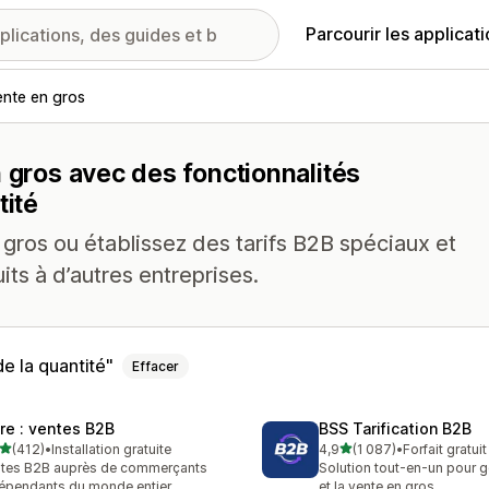
Parcourir les applicat
ente en gros
n gros avec des fonctionnalités
tité
gros ou établissez des tarifs B2B spéciaux et
ts à d’autres entreprises.
e la quantité
Effacer
ire : ventes B2B
BSS Tarification B2B
étoile(s) sur 5
étoile(s) sur 5
(412)
•
Installation gratuite
4,9
(1 087)
•
Forfait gratui
 avis au total
1087 avis au total
tes B2B auprès de commerçants
Solution tout-en-un pour g
épendants du monde entier
et la vente en gros