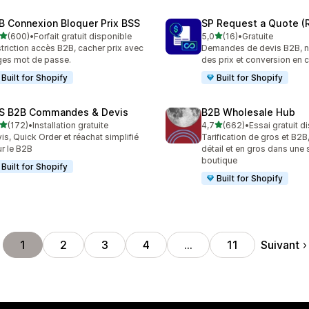
B Connexion Bloquer Prix BSS
SP Request a Quote (
étoile(s) sur 5
étoile(s) sur 5
(600)
•
Forfait gratuit disponible
5,0
(16)
•
Gratuite
 avis au total
16 avis au total
triction accès B2B, cacher prix avec
Demandes de devis B2B, n
es mot de passe.
des prix et conversion e
Built for Shopify
Built for Shopify
S B2B Commandes & Devis
B2B Wholesale Hub
étoile(s) sur 5
étoile(s) sur 5
(172)
•
Installation gratuite
4,7
(662)
•
Essai gratuit d
 avis au total
662 avis au total
is, Quick Order et réachat simplifié
Tarification de gros et B2B
r le B2B
détail et en gros dans une 
boutique
Built for Shopify
Built for Shopify
Suivant
1
2
3
4
…
11