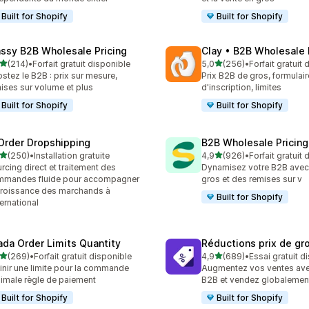
Built for Shopify
Built for Shopify
ssy B2B Wholesale Pricing
Clay • B2B Wholesale 
étoile(s) sur 5
étoile(s) sur 5
(214)
•
Forfait gratuit disponible
5,0
(256)
•
Forfait gratuit
 avis au total
256 avis au total
stez le B2B : prix sur mesure,
Prix B2B de gros, formulair
ises sur volume et plus
d'inscription, limites
Built for Shopify
Built for Shopify
Order Dropshipping
B2B Wholesale Pricing
étoile(s) sur 5
étoile(s) sur 5
(250)
•
Installation gratuite
4,9
(926)
•
Forfait gratuit
 avis au total
926 avis au total
rcing direct et traitement des
Dynamisez votre B2B avec 
mmandes fluide pour accompagner
gros et des remises sur v
croissance des marchands à
Built for Shopify
nternational
ada Order Limits Quantity
Réductions prix de gr
étoile(s) sur 5
étoile(s) sur 5
(269)
•
Forfait gratuit disponible
4,9
(689)
•
Essai gratuit d
 avis au total
689 avis au total
inir une limite pour la commande
Augmentez vos ventes ave
imale règle de paiement
B2B et vendez globalemen
Built for Shopify
Built for Shopify