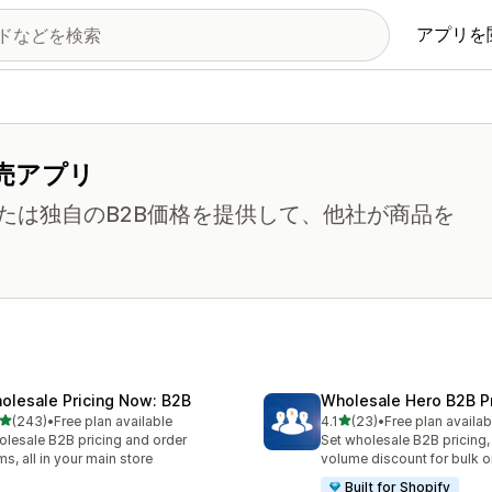
アプリを
売アプリ
たは独自のB2B価格を提供して、他社が商品を
olesale Pricing Now: B2B
Wholesale Hero B2B Pr
5つ星中
5つ星中
(243)
•
Free plan available
4.1
(23)
•
Free plan availab
計レビュー数：243件
合計レビュー数：23件
lesale B2B pricing and order
Set wholesale B2B pricing,
ms, all in your main store
volume discount for bulk o
Built for Shopify