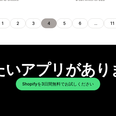
1
2
3
4
5
6
…
11
たいアプリがあり
Shopifyを3日間無料でお試しください