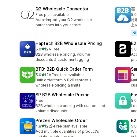
Q2 Wholesale Connector
雲 
Free plan available
5.0
合
Auto-import your Q2 wholesale
特
purchases into your store
上
Haptech B2B Wholesale Pricing
B2
5つ星中
5.0
(2)
•
Free
5.0
合計レビュー数：2件
合
B2B wholesale pricing, volume
Acc
discounts & customer tagging
pri
BTB: B2B Quick Order Form
Sa
5つ星中
5.0
(2)
•
Free trial available
Fre
合計レビュー数：2件
Bulk order form & B2B reorder +
Qui
wholesale pricing & limits
cus
SP B2B Wholesale Pricing
Ea
Free
5.0
合
B2B wholesale pricing with custom and
Loc
volume discounts
and
Prezen Wholesale Order
B2
5つ星中
4.8
(22)
•
Free plan available
5.0
合計レビュー数：22件
合
Add multiple quantities of product's
Who
variations into the cart.
in 