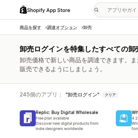
Shopify App Store
商品を探す
調達オプション
卸売
卸売ログインを特集したすべての卸
卸売価格で新しい商品を調達できます。ま
販売できるようにしましょう。
245個のアプリ：
卸売ログイン
クリア
Replic: Buy Digital Wholesale
Wh
Free plan available
4.2
合
Discover new digital products from
Who
indie designers worldwide
for