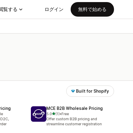
閲覧する
ログイン
無料で始める
Built for Shopify
icing
MCE B2B Wholesale Pricing
5つ星中
le
5.0
(1)
•
Free
合計レビュー数：1件
 D2C,
Offer custom B2B pricing and
rder
streamline customer registration