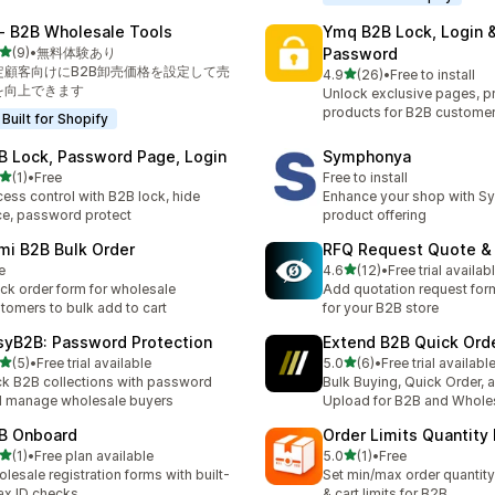
‑ B2B Wholesale Tools
Ymq B2B Lock, Login 
5つ星中
(9)
•
無料体験あり
Password
計レビュー数：9件
定顧客向けにB2B卸売価格を設定して売
5つ星中
4.9
(26)
•
Free to install
合計レビュー数：26件
を向上できます
Unlock exclusive pages, pr
products for B2B custome
Built for Shopify
B Lock, Password Page, Login
Symphonya
5つ星中
(1)
•
Free
Free to install
計レビュー数：1件
ess control with B2B lock, hide
Enhance your shop with S
ce, password protect
product offering
mi B2B Bulk Order
RFQ Request Quote & 
5つ星中
e
4.6
(12)
•
Free trial availab
合計レビュー数：12件
ck order form for wholesale
Add quotation request form
tomers to bulk add to cart
for your B2B store
syB2B: Password Protection
Extend B2B Quick Ord
5つ星中
5つ星中
(5)
•
Free trial available
5.0
(6)
•
Free trial availabl
計レビュー数：5件
合計レビュー数：6件
k B2B collections with password
Bulk Buying, Quick Order,
 manage wholesale buyers
Upload for B2B and Whole
B Onboard
Order Limits Quantity
5つ星中
5つ星中
(1)
•
Free plan available
5.0
(1)
•
Free
計レビュー数：1件
合計レビュー数：1件
lesale registration forms with built-
Set min/max order quantity
tax ID checks.
& cart limits for B2B