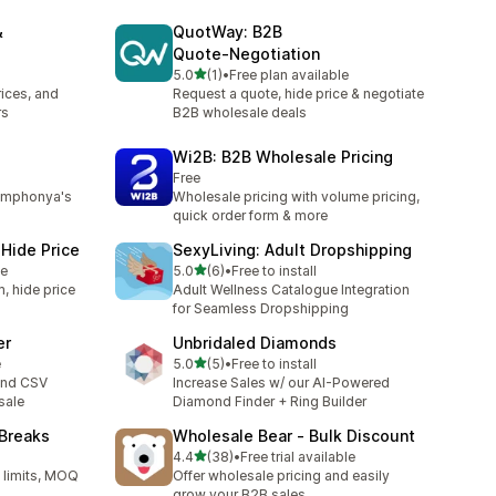
&
QuotWay: B2B
Quote‑Negotiation
5つ星中
5.0
(1)
•
Free plan available
合計レビュー数：1件
ices, and
Request a quote, hide price & negotiate
rs
B2B wholesale deals
Wi2B: B2B Wholesale Pricing
Free
ymphonya's
Wholesale pricing with volume pricing,
quick order form & more
Hide Price
SexyLiving: Adult Dropshipping
5つ星中
le
5.0
(6)
•
Free to install
合計レビュー数：6件
, hide price
Adult Wellness Catalogue Integration
for Seamless Dropshipping
er
Unbridaled Diamonds
5つ星中
e
5.0
(5)
•
Free to install
合計レビュー数：5件
 and CSV
Increase Sales w/ our AI-Powered
sale
Diamond Finder + Ring Builder
 Breaks
Wholesale Bear ‑ Bulk Discount
5つ星中
4.4
(38)
•
Free trial available
合計レビュー数：38件
 limits, MOQ
Offer wholesale pricing and easily
grow your B2B sales