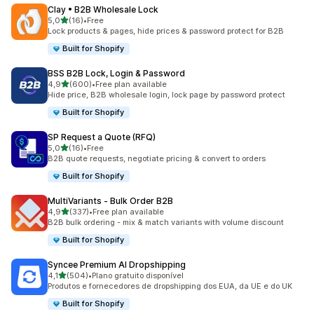
Clay • B2B Wholesale Lock
de 5 estrelas
5,0
(16)
•
Free
16 total de avaliações
Lock products & pages, hide prices & password protect for B2B
Built for Shopify
BSS B2B Lock, Login & Password
de 5 estrelas
4,9
(600)
•
Free plan available
600 total de avaliações
Hide price, B2B wholesale login, lock page by password protect
Built for Shopify
SP Request a Quote (RFQ)
de 5 estrelas
5,0
(16)
•
Free
16 total de avaliações
B2B quote requests, negotiate pricing & convert to orders
Built for Shopify
MultiVariants ‑ Bulk Order B2B
de 5 estrelas
4,9
(337)
•
Free plan available
337 total de avaliações
B2B bulk ordering - mix & match variants with volume discount
Built for Shopify
Syncee Premium AI Dropshipping
de 5 estrelas
4,1
(504)
•
Plano gratuito disponível
504 total de avaliações
Produtos e fornecedores de dropshipping dos EUA, da UE e do UK
Built for Shopify