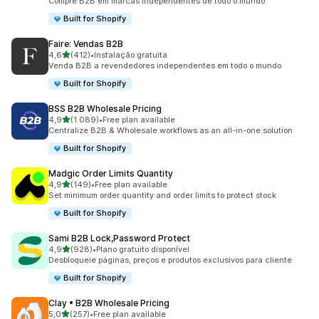
Compre B2B em marcas independentes de todo o mundo
Built for Shopify
Faire: Vendas B2B
de 5 estrelas
4,6
(412)
•
Instalação gratuita
412 total de avaliações
Venda B2B a revendedores independentes em todo o mundo
Built for Shopify
BSS B2B Wholesale Pricing
de 5 estrelas
4,9
(1.089)
•
Free plan available
1089 total de avaliações
Centralize B2B & Wholesale workflows as an all-in-one solution
Built for Shopify
Madgic Order Limits Quantity
de 5 estrelas
4,9
(149)
•
Free plan available
149 total de avaliações
Set minimum order quantity and order limits to protect stock
Built for Shopify
Sami B2B Lock,Password Protect
de 5 estrelas
4,9
(928)
•
Plano gratuito disponível
928 total de avaliações
Desbloqueie páginas, preços e produtos exclusivos para cliente
Built for Shopify
Clay • B2B Wholesale Pricing
de 5 estrelas
5,0
(257)
•
Free plan available
257 total de avaliações