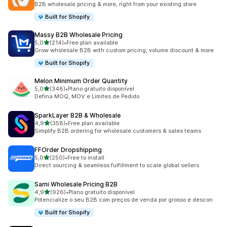
B2B wholesale pricing & more, right from your existing store
Built for Shopify
Massy B2B Wholesale Pricing
de 5 estrelas
5,0
(214)
•
Free plan available
214 total de avaliações
Grow wholesale B2B with custom pricing, volume discount & more
Built for Shopify
Melon Minimum Order Quantity
de 5 estrelas
5,0
(348)
•
Plano gratuito disponível
348 total de avaliações
Defina MOQ, MOV e Limites de Pedido
SparkLayer B2B & Wholesale
de 5 estrelas
4,9
(358)
•
Free plan available
358 total de avaliações
Simplify B2B ordering for wholesale customers & sales teams
FFOrder Dropshipping
de 5 estrelas
5,0
(250)
•
Free to install
250 total de avaliações
Direct sourcing & seamless fulfillment to scale global sellers
Sami Wholesale Pricing B2B
de 5 estrelas
4,9
(926)
•
Plano gratuito disponível
926 total de avaliações
Potencialize o seu B2B com preços de venda por grosso e descon
Built for Shopify