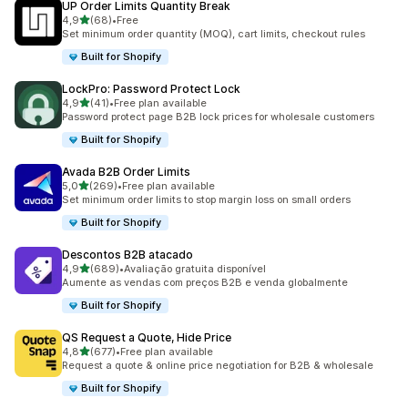
UP Order Limits Quantity Break
de 5 estrelas
4,9
(68)
•
Free
68 total de avaliações
Set minimum order quantity (MOQ), cart limits, checkout rules
Built for Shopify
LockPro: Password Protect Lock
de 5 estrelas
4,9
(41)
•
Free plan available
41 total de avaliações
Password protect page B2B lock prices for wholesale customers
Built for Shopify
Avada B2B Order Limits
de 5 estrelas
5,0
(269)
•
Free plan available
269 total de avaliações
Set minimum order limits to stop margin loss on small orders
Built for Shopify
Descontos B2B atacado
de 5 estrelas
4,9
(689)
•
Avaliação gratuita disponível
689 total de avaliações
Aumente as vendas com preços B2B e venda globalmente
Built for Shopify
QS Request a Quote, Hide Price
de 5 estrelas
4,8
(677)
•
Free plan available
677 total de avaliações
Request a quote & online price negotiation for B2B & wholesale
Built for Shopify