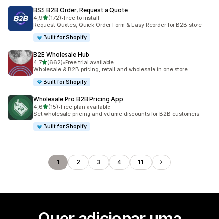
BSS B2B Order, Request a Quote
de 5 estrelas
4,9
(172)
•
Free to install
172 total de avaliações
Request Quotes, Quick Order Form & Easy Reorder for B2B store
Built for Shopify
B2B Wholesale Hub
de 5 estrelas
4,7
(662)
•
Free trial available
662 total de avaliações
Wholesale & B2B pricing, retail and wholesale in one store
Built for Shopify
Wholesale Pro B2B Pricing App
de 5 estrelas
4,6
(15)
•
Free plan available
15 total de avaliações
Set wholesale pricing and volume discounts for B2B customers
Built for Shopify
1
2
3
4
11
Quer adicionar uma