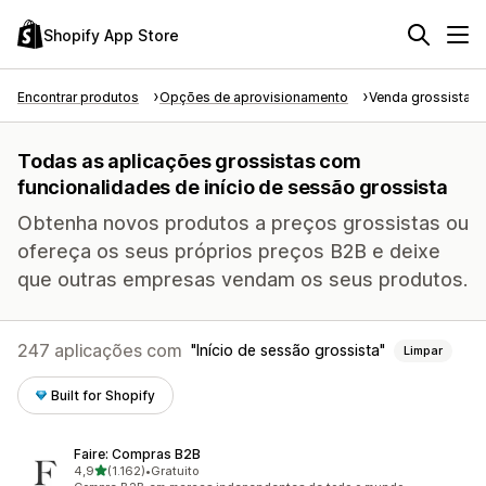
Shopify App Store
Encontrar produtos
Opções de aprovisionamento
Venda grossista
Todas as aplicações grossistas com
funcionalidades de início de sessão grossista
Obtenha novos produtos a preços grossistas ou
ofereça os seus próprios preços B2B e deixe
que outras empresas vendam os seus produtos.
247 aplicações com
Início de sessão grossista
Limpar
Built for Shopify
Faire: Compras B2B
de 5 estrelas
4,9
(1.162)
•
Gratuito
1162 total de avaliações