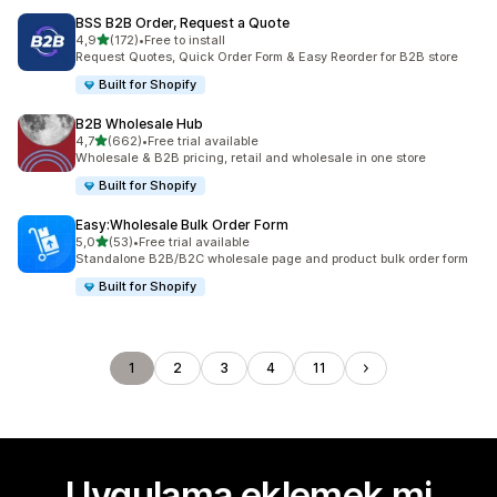
BSS B2B Order, Request a Quote
5 yıldız üzerinden
4,9
(172)
•
Free to install
toplam 172 değerlendirme
Request Quotes, Quick Order Form & Easy Reorder for B2B store
Built for Shopify
B2B Wholesale Hub
5 yıldız üzerinden
4,7
(662)
•
Free trial available
toplam 662 değerlendirme
Wholesale & B2B pricing, retail and wholesale in one store
Built for Shopify
Easy:Wholesale Bulk Order Form
5 yıldız üzerinden
5,0
(53)
•
Free trial available
toplam 53 değerlendirme
Standalone B2B/B2C wholesale page and product bulk order form
Built for Shopify
1
2
3
4
11
Uygulama eklemek mi