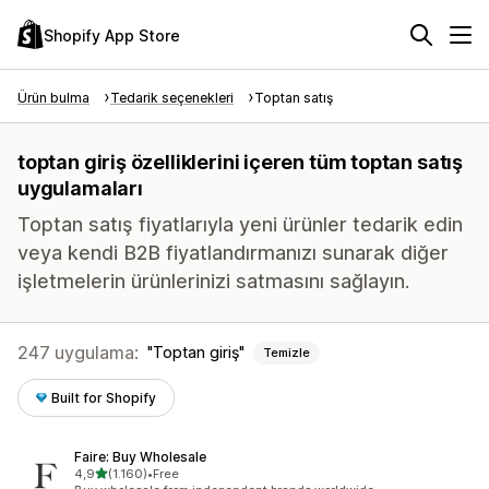
Shopify App Store
Ürün bulma
Tedarik seçenekleri
Toptan satış
toptan giriş özelliklerini içeren tüm toptan satış
uygulamaları
Toptan satış fiyatlarıyla yeni ürünler tedarik edin
veya kendi B2B fiyatlandırmanızı sunarak diğer
işletmelerin ürünlerinizi satmasını sağlayın.
247 uygulama:
Toptan giriş
Temizle
Built for Shopify
Faire: Buy Wholesale
5 yıldız üzerinden
4,9
(1.160)
•
Free
toplam 1160 değerlendirme