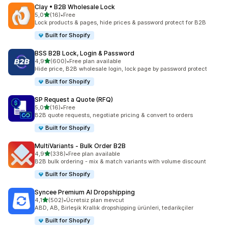
Clay • B2B Wholesale Lock
5 yıldız üzerinden
5,0
(16)
•
Free
toplam 16 değerlendirme
Lock products & pages, hide prices & password protect for B2B
Built for Shopify
BSS B2B Lock, Login & Password
5 yıldız üzerinden
4,9
(600)
•
Free plan available
toplam 600 değerlendirme
Hide price, B2B wholesale login, lock page by password protect
Built for Shopify
SP Request a Quote (RFQ)
5 yıldız üzerinden
5,0
(16)
•
Free
toplam 16 değerlendirme
B2B quote requests, negotiate pricing & convert to orders
Built for Shopify
MultiVariants ‑ Bulk Order B2B
5 yıldız üzerinden
4,9
(338)
•
Free plan available
toplam 338 değerlendirme
B2B bulk ordering - mix & match variants with volume discount
Built for Shopify
Syncee Premium AI Dropshipping
5 yıldız üzerinden
4,1
(502)
•
Ücretsiz plan mevcut
toplam 502 değerlendirme
ABD, AB, Birleşik Krallık dropshipping ürünleri, tedarikçiler
Built for Shopify