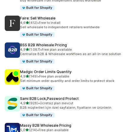
Buy wholesale from independent brands worldwide
Built for Shopify
Faire: Sell Wholesale
5 yıldız üzerinden
4,6
(412)
•
Free to install
toplam 412 değerlendirme
Sell wholesale to independent retailers worldwide
Built for Shopify
BSS B2B Wholesale Pricing
5 yıldız üzerinden
4,9
(1.087)
•
Free plan available
toplam 1087 değerlendirme
Centralize B2B & Wholesale workflows as an all-in-one solution
Built for Shopify
Madgic Order Limits Quantity
5 yıldız üzerinden
4,9
(149)
•
Free plan available
toplam 149 değerlendirme
Set minimum order quantity and order limits to protect stock
Built for Shopify
Sami B2B Lock,Password Protect
5 yıldız üzerinden
4,9
(928)
•
Ücretsiz plan mevcut
toplam 928 değerlendirme
B2B müşterileri için özel sayfaların, fiyatların ve ürünlerin
Built for Shopify
Massy B2B Wholesale Pricing
5 yıldız üzerinden
5,0
(214)
•
Free plan available
toplam 214 değerlendirme