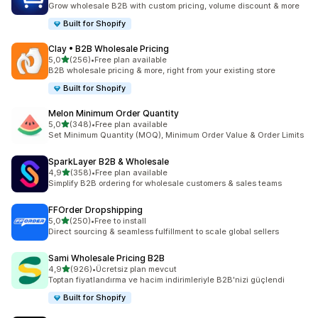
Grow wholesale B2B with custom pricing, volume discount & more
Built for Shopify
Clay • B2B Wholesale Pricing
5 yıldız üzerinden
5,0
(256)
•
Free plan available
toplam 256 değerlendirme
B2B wholesale pricing & more, right from your existing store
Built for Shopify
Melon Minimum Order Quantity
5 yıldız üzerinden
5,0
(348)
•
Free plan available
toplam 348 değerlendirme
Set Minimum Quantity (MOQ), Minimum Order Value & Order Limits
SparkLayer B2B & Wholesale
5 yıldız üzerinden
4,9
(358)
•
Free plan available
toplam 358 değerlendirme
Simplify B2B ordering for wholesale customers & sales teams
FFOrder Dropshipping
5 yıldız üzerinden
5,0
(250)
•
Free to install
toplam 250 değerlendirme
Direct sourcing & seamless fulfillment to scale global sellers
Sami Wholesale Pricing B2B
5 yıldız üzerinden
4,9
(926)
•
Ücretsiz plan mevcut
toplam 926 değerlendirme
Toptan fiyatlandırma ve hacim indirimleriyle B2B'nizi güçlendi
Built for Shopify