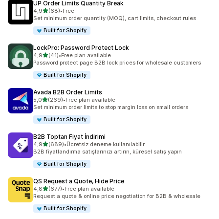
UP Order Limits Quantity Break
5 yıldız üzerinden
4,9
(68)
•
Free
toplam 68 değerlendirme
Set minimum order quantity (MOQ), cart limits, checkout rules
Built for Shopify
LockPro: Password Protect Lock
5 yıldız üzerinden
4,9
(41)
•
Free plan available
toplam 41 değerlendirme
Password protect page B2B lock prices for wholesale customers
Built for Shopify
Avada B2B Order Limits
5 yıldız üzerinden
5,0
(269)
•
Free plan available
toplam 269 değerlendirme
Set minimum order limits to stop margin loss on small orders
Built for Shopify
B2B Toptan Fiyat İndirimi
5 yıldız üzerinden
4,9
(689)
•
Ücretsiz deneme kullanılabilir
toplam 689 değerlendirme
B2B fiyatlandırma satışlarınızı artırın, küresel satış yapın
Built for Shopify
QS Request a Quote, Hide Price
5 yıldız üzerinden
4,8
(677)
•
Free plan available
toplam 677 değerlendirme
Request a quote & online price negotiation for B2B & wholesale
Built for Shopify