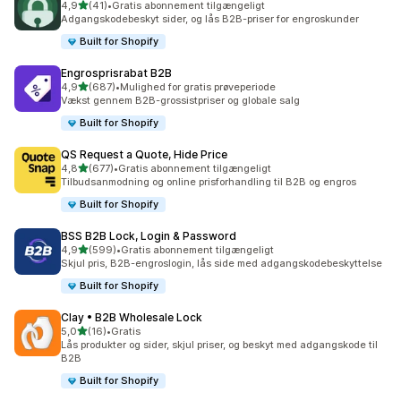
ud af 5 stjerner
4,9
(41)
•
Gratis abonnement tilgængeligt
41 anmeldelser i alt
Adgangskodebeskyt sider, og lås B2B-priser for engroskunder
Built for Shopify
Engrosprisrabat B2B
ud af 5 stjerner
4,9
(687)
•
Mulighed for gratis prøveperiode
687 anmeldelser i alt
Vækst gennem B2B-grossistpriser og globale salg
Built for Shopify
QS Request a Quote, Hide Price
ud af 5 stjerner
4,8
(677)
•
Gratis abonnement tilgængeligt
677 anmeldelser i alt
Tilbudsanmodning og online prisforhandling til B2B og engros
Built for Shopify
BSS B2B Lock, Login & Password
ud af 5 stjerner
4,9
(599)
•
Gratis abonnement tilgængeligt
599 anmeldelser i alt
Skjul pris, B2B-engroslogin, lås side med adgangskodebeskyttelse
Built for Shopify
Clay • B2B Wholesale Lock
ud af 5 stjerner
5,0
(16)
•
Gratis
16 anmeldelser i alt
Lås produkter og sider, skjul priser, og beskyt med adgangskode til
B2B
Built for Shopify