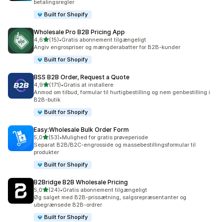
betalingsregler
Built for Shopify
Wholesale Pro B2B Pricing App
ud af 5 stjerner
4,6
(15)
•
Gratis abonnement tilgængeligt
15 anmeldelser i alt
Angiv engrospriser og mængderabatter for B2B-kunder
Built for Shopify
BSS B2B Order, Request a Quote
ud af 5 stjerner
4,9
(171)
•
Gratis at installere
171 anmeldelser i alt
Anmod om tilbud, formular til hurtigbestilling og nem genbestilling i
B2B-butik
Built for Shopify
Easy:Wholesale Bulk Order Form
ud af 5 stjerner
5,0
(53)
•
Mulighed for gratis prøveperiode
53 anmeldelser i alt
Separat B2B/B2C-engrosside og massebestillingsformular til
produkter
Built for Shopify
B2Bridge B2B Wholesale Pricing
ud af 5 stjerner
5,0
(24)
•
Gratis abonnement tilgængeligt
24 anmeldelser i alt
Øg salget med B2B-prissætning, salgsrepræsentanter og
ubegrænsede B2B-ordrer
Built for Shopify