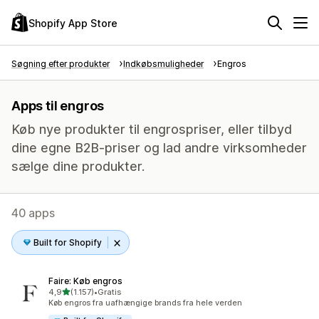
Shopify App Store
Søgning efter produkter
Indkøbsmuligheder
Engros
Apps til engros
Køb nye produkter til engrospriser, eller tilbyd
dine egne B2B-priser og lad andre virksomheder
sælge dine produkter.
40 apps
Built for Shopify
Faire: Køb engros
ud af 5 stjerner
4,9
(1.157)
•
Gratis
1157 anmeldelser i alt
Køb engros fra uafhængige brands fra hele verden