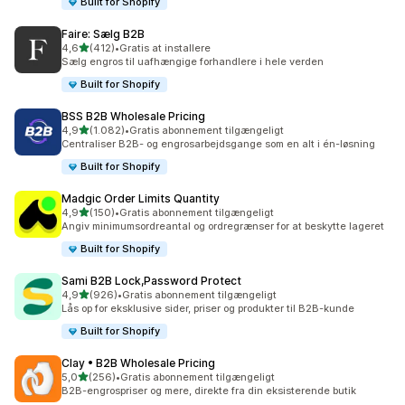
Built for Shopify
Faire: Sælg B2B
ud af 5 stjerner
4,6
(412)
•
Gratis at installere
412 anmeldelser i alt
Sælg engros til uafhængige forhandlere i hele verden
Built for Shopify
BSS B2B Wholesale Pricing
ud af 5 stjerner
4,9
(1.082)
•
Gratis abonnement tilgængeligt
1082 anmeldelser i alt
Centraliser B2B- og engrosarbejdsgange som en alt i én-løsning
Built for Shopify
Madgic Order Limits Quantity
ud af 5 stjerner
4,9
(150)
•
Gratis abonnement tilgængeligt
150 anmeldelser i alt
Angiv minimumsordreantal og ordregrænser for at beskytte lageret
Built for Shopify
Sami B2B Lock,Password Protect
ud af 5 stjerner
4,9
(926)
•
Gratis abonnement tilgængeligt
926 anmeldelser i alt
Lås op for eksklusive sider, priser og produkter til B2B-kunde
Built for Shopify
Clay • B2B Wholesale Pricing
ud af 5 stjerner
5,0
(256)
•
Gratis abonnement tilgængeligt
256 anmeldelser i alt
B2B-engrospriser og mere, direkte fra din eksisterende butik