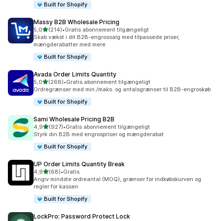
Built for Shopify
Massy B2B Wholesale Pricing
ud af 5 stjerner
5,0
(214)
•
Gratis abonnement tilgængeligt
214 anmeldelser i alt
Skab vækst i dit B2B-engrossalg med tilpassede priser,
mængderabatter med mere
Built for Shopify
Avada Order Limits Quantity
ud af 5 stjerner
5,0
(268)
•
Gratis abonnement tilgængeligt
268 anmeldelser i alt
Ordregrænser med min./maks. og antalsgrænser til B2B-engroskøb
Built for Shopify
Sami Wholesale Pricing B2B
ud af 5 stjerner
4,9
(927)
•
Gratis abonnement tilgængeligt
927 anmeldelser i alt
Styrk din B2B med engrospriser og mængderabat
Built for Shopify
UP Order Limits Quantity Break
ud af 5 stjerner
4,9
(68)
•
Gratis
68 anmeldelser i alt
Angiv mindste ordreantal (MOQ), grænser for indkøbskurven og
regler for kassen
Built for Shopify
LockPro: Password Protect Lock