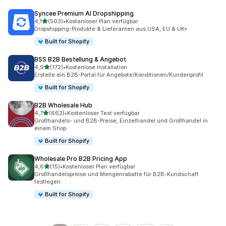
Syncee Premium AI Dropshipping
von 5 Sternen
4,1
(503)
•
Kostenloser Plan verfügbar
503 Rezensionen insgesamt
Dropshipping-Produkte & Lieferanten aus USA, EU & UK+
Built for Shopify
BSS B2B Bestellung & Angebot
von 5 Sternen
4,9
(172)
•
Kostenlose Installation
172 Rezensionen insgesamt
Erstelle ein B2B-Portal für Angebote/Konditionen/Kundenprofil
Built for Shopify
B2B Wholesale Hub
von 5 Sternen
4,7
(662)
•
Kostenloser Test verfügbar
662 Rezensionen insgesamt
Großhandels- und B2B-Preise, Einzelhandel und Großhandel in
einem Shop
Built for Shopify
Wholesale Pro B2B Pricing App
von 5 Sternen
4,6
(15)
•
Kostenloser Plan verfügbar
15 Rezensionen insgesamt
Großhandelspreise und Mengenrabatte für B2B-Kundschaft
festlegen
Built for Shopify