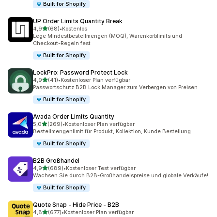
Built for Shopify
UP Order Limits Quantity Break
von 5 Sternen
4,9
(68)
•
Kostenlos
68 Rezensionen insgesamt
Lege Mindestbestellmengen (MOQ), Warenkorblimits und
Checkout-Regeln fest
Built for Shopify
LockPro: Password Protect Lock
von 5 Sternen
4,9
(41)
•
Kostenloser Plan verfügbar
41 Rezensionen insgesamt
Passwortschutz B2B Lock Manager zum Verbergen von Preisen
Built for Shopify
Avada Order Limits Quantity
von 5 Sternen
5,0
(269)
•
Kostenloser Plan verfügbar
269 Rezensionen insgesamt
Bestellmengenlimit für Produkt, Kollektion, Kunde Bestellung
Built for Shopify
B2B Großhandel
von 5 Sternen
4,9
(689)
•
Kostenloser Test verfügbar
689 Rezensionen insgesamt
Wachsen Sie durch B2B-Großhandelspreise und globale Verkäufe!
Built for Shopify
Quote Snap ‑ Hide Price ‑ B2B
von 5 Sternen
4,8
(677)
•
Kostenloser Plan verfügbar
677 Rezensionen insgesamt