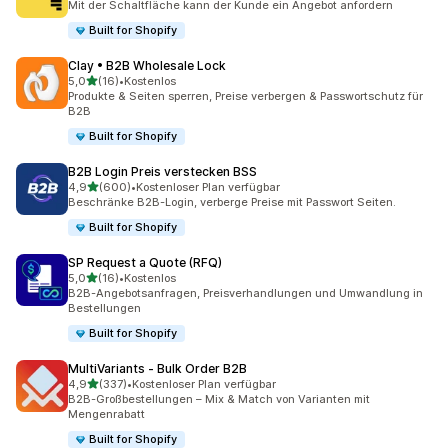
Mit der Schaltfläche kann der Kunde ein Angebot anfordern
Built for Shopify
Clay • B2B Wholesale Lock
von 5 Sternen
5,0
(16)
•
Kostenlos
16 Rezensionen insgesamt
Produkte & Seiten sperren, Preise verbergen & Passwortschutz für
B2B
Built for Shopify
B2B Login Preis verstecken BSS
von 5 Sternen
4,9
(600)
•
Kostenloser Plan verfügbar
600 Rezensionen insgesamt
Beschränke B2B-Login, verberge Preise mit Passwort Seiten.
Built for Shopify
SP Request a Quote (RFQ)
von 5 Sternen
5,0
(16)
•
Kostenlos
16 Rezensionen insgesamt
B2B-Angebotsanfragen, Preisverhandlungen und Umwandlung in
Bestellungen
Built for Shopify
MultiVariants ‑ Bulk Order B2B
von 5 Sternen
4,9
(337)
•
Kostenloser Plan verfügbar
337 Rezensionen insgesamt
B2B-Großbestellungen – Mix & Match von Varianten mit
Mengenrabatt
Built for Shopify