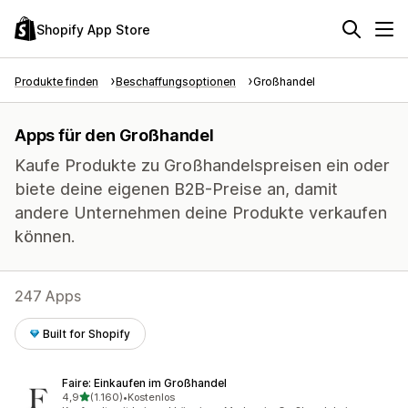
Shopify App Store
Produkte finden
Beschaffungsoptionen
Großhandel
Apps für den Großhandel
Kaufe Produkte zu Großhandelspreisen ein oder
biete deine eigenen B2B-Preise an, damit
andere Unternehmen deine Produkte verkaufen
können.
247 Apps
Built for Shopify
Faire: Einkaufen im Großhandel
von 5 Sternen
4,9
(1.160)
•
Kostenlos
1160 Rezensionen insgesamt