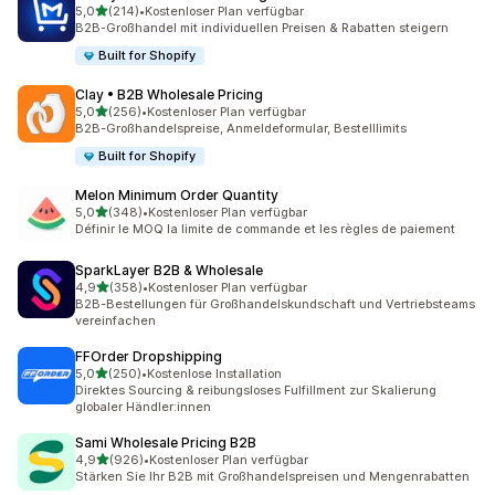
von 5 Sternen
5,0
(214)
•
Kostenloser Plan verfügbar
214 Rezensionen insgesamt
B2B-Großhandel mit individuellen Preisen & Rabatten steigern
Built for Shopify
Clay • B2B Wholesale Pricing
von 5 Sternen
5,0
(256)
•
Kostenloser Plan verfügbar
256 Rezensionen insgesamt
B2B-Großhandelspreise, Anmeldeformular, Bestelllimits
Built for Shopify
Melon Minimum Order Quantity
von 5 Sternen
5,0
(348)
•
Kostenloser Plan verfügbar
348 Rezensionen insgesamt
Définir le MOQ la limite de commande et les règles de paiement
SparkLayer B2B & Wholesale
von 5 Sternen
4,9
(358)
•
Kostenloser Plan verfügbar
358 Rezensionen insgesamt
B2B-Bestellungen für Großhandelskundschaft und Vertriebsteams
vereinfachen
FFOrder Dropshipping
von 5 Sternen
5,0
(250)
•
Kostenlose Installation
250 Rezensionen insgesamt
Direktes Sourcing & reibungsloses Fulfillment zur Skalierung
globaler Händler:innen
Sami Wholesale Pricing B2B
von 5 Sternen
4,9
(926)
•
Kostenloser Plan verfügbar
926 Rezensionen insgesamt
Stärken Sie Ihr B2B mit Großhandelspreisen und Mengenrabatten