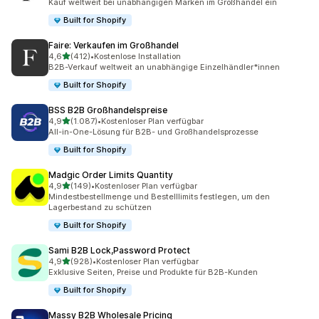
Kauf weltweit bei unabhängigen Marken im Großhandel ein
Built for Shopify
Faire: Verkaufen im Großhandel
von 5 Sternen
4,6
(412)
•
Kostenlose Installation
412 Rezensionen insgesamt
B2B-Verkauf weltweit an unabhängige Einzelhändler*innen
Built for Shopify
BSS B2B Großhandelspreise
von 5 Sternen
4,9
(1.087)
•
Kostenloser Plan verfügbar
1087 Rezensionen insgesamt
All-in-One-Lösung für B2B- und Großhandelsprozesse
Built for Shopify
Madgic Order Limits Quantity
von 5 Sternen
4,9
(149)
•
Kostenloser Plan verfügbar
149 Rezensionen insgesamt
Mindestbestellmenge und Bestelllimits festlegen, um den
Lagerbestand zu schützen
Built for Shopify
Sami B2B Lock,Password Protect
von 5 Sternen
4,9
(928)
•
Kostenloser Plan verfügbar
928 Rezensionen insgesamt
Exklusive Seiten, Preise und Produkte für B2B-Kunden
Built for Shopify
Massy B2B Wholesale Pricing