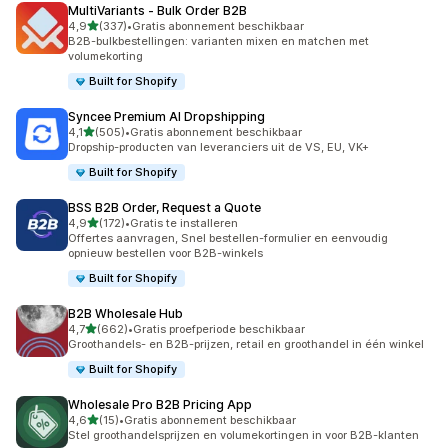
MultiVariants ‑ Bulk Order B2B
van 5 sterren
4,9
(337)
•
Gratis abonnement beschikbaar
337 recensies in totaal
B2B-bulkbestellingen: varianten mixen en matchen met
volumekorting
Built for Shopify
Syncee Premium AI Dropshipping
van 5 sterren
4,1
(505)
•
Gratis abonnement beschikbaar
505 recensies in totaal
Dropship-producten van leveranciers uit de VS, EU, VK+
Built for Shopify
BSS B2B Order, Request a Quote
van 5 sterren
4,9
(172)
•
Gratis te installeren
172 recensies in totaal
Offertes aanvragen, Snel bestellen-formulier en eenvoudig
opnieuw bestellen voor B2B-winkels
Built for Shopify
B2B Wholesale Hub
van 5 sterren
4,7
(662)
•
Gratis proefperiode beschikbaar
662 recensies in totaal
Groothandels- en B2B-prijzen, retail en groothandel in één winkel
Built for Shopify
Wholesale Pro B2B Pricing App
van 5 sterren
4,6
(15)
•
Gratis abonnement beschikbaar
15 recensies in totaal
Stel groothandelsprijzen en volumekortingen in voor B2B-klanten