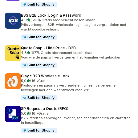
Built for Shopify
BSS B2B Lock, Login & Password
van 5 sterren
4,9
(599)
•
Gratis abonnement beschikbaar
599 recensies in totaal
Prijs verbergen, B2B-wholesale-login, pagina vergrendelen met
wachtwoordbeveiliging
Built for Shopify
Quote Snap ‑ Hide Price ‑ B2B
van 5 sterren
4,8
(677)
•
Gratis abonnement beschikbaar
677 recensies in totaal
Voor wie de prijs wil verbergen en het formulier wil gebruiken
Built for Shopify
Clay • B2B Wholesale Lock
van 5 sterren
5,0
(16)
•
Gratis
16 recensies in totaal
Producten en pagina's vergrendelen, prijzen verbergen en
beveiligen met een wachtwoord voor B2B
Built for Shopify
SP Request a Quote (RFQ)
van 5 sterren
5,0
(16)
•
Gratis
16 recensies in totaal
B2B-offertes aanvragen, over prijzen onderhandelen en omzetten
in bestellingen
Built for Shopify