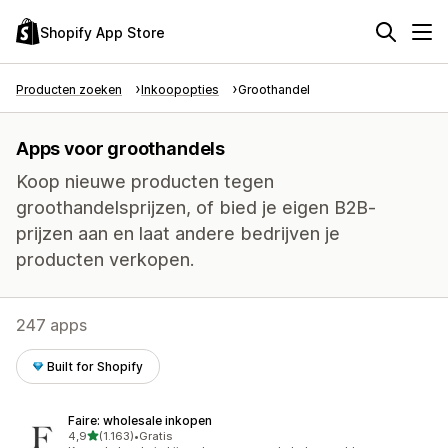
Shopify App Store
Producten zoeken
Inkoopopties
Groothandel
Apps voor groothandels
Koop nieuwe producten tegen
groothandelsprijzen, of bied je eigen B2B-
prijzen aan en laat andere bedrijven je
producten verkopen.
247 apps
Built for Shopify
Faire: wholesale inkopen
van 5 sterren
4,9
(1.163)
•
Gratis
1163 recensies in totaal