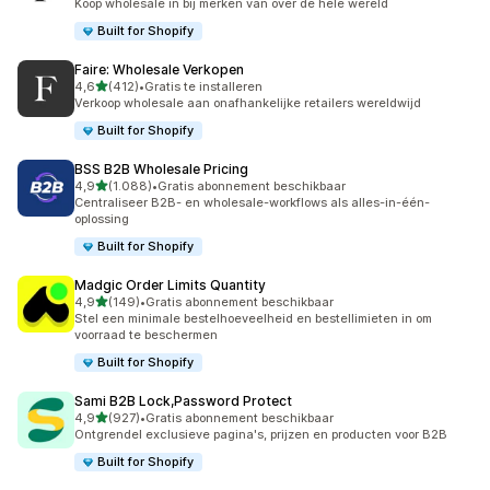
Koop wholesale in bij merken van over de hele wereld
Built for Shopify
Faire: Wholesale Verkopen
van 5 sterren
4,6
(412)
•
Gratis te installeren
412 recensies in totaal
Verkoop wholesale aan onafhankelijke retailers wereldwijd
Built for Shopify
BSS B2B Wholesale Pricing
van 5 sterren
4,9
(1.088)
•
Gratis abonnement beschikbaar
1088 recensies in totaal
Centraliseer B2B- en wholesale-workflows als alles-in-één-
oplossing
Built for Shopify
Madgic Order Limits Quantity
van 5 sterren
4,9
(149)
•
Gratis abonnement beschikbaar
149 recensies in totaal
Stel een minimale bestelhoeveelheid en bestellimieten in om
voorraad te beschermen
Built for Shopify
Sami B2B Lock,Password Protect
van 5 sterren
4,9
(927)
•
Gratis abonnement beschikbaar
927 recensies in totaal
Ontgrendel exclusieve pagina's, prijzen en producten voor B2B
Built for Shopify