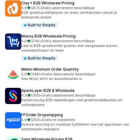
Clay • B2B Wholesale Pricing
van 5 sterren
5,0
(257)
•
Gratis abonnement beschikbaar
257 recensies in totaal
B2B-groothandelsprijzen en meer, rechtstreeks vanuit je
bestaande winkel
Built for Shopify
Massy B2B Wholesale Pricing
van 5 sterren
5,0
(214)
•
Gratis abonnement beschikbaar
214 recensies in totaal
Laat je B2B-groothandel groeien met aangepaste prijzen,
volumekortingen en meer
Built for Shopify
Melon Minimum Order Quantity
van 5 sterren
5,0
(348)
•
Gratis abonnement beschikbaar
348 recensies in totaal
Stel MOQ, MOV en bestellimieten in
SparkLayer B2B & Wholesale
van 5 sterren
4,9
(358)
•
Gratis abonnement beschikbaar
358 recensies in totaal
Vereenvoudig B2B-bestellingen voor groothandelklanten en
verkoopteams
FFOrder Dropshipping
van 5 sterren
5,0
(250)
•
Gratis te installeren
250 recensies in totaal
Directe sourcing en naadloze fulfillment voor het opschalen van
wereldwijde verkopers
Sami Wholesale Pricing B2B