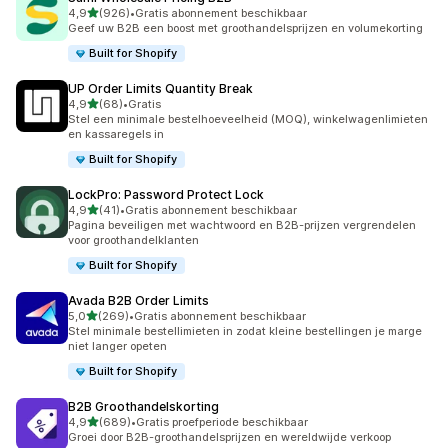
van 5 sterren
4,9
(926)
•
Gratis abonnement beschikbaar
926 recensies in totaal
Geef uw B2B een boost met groothandelsprijzen en volumekorting
Built for Shopify
UP Order Limits Quantity Break
van 5 sterren
4,9
(68)
•
Gratis
68 recensies in totaal
Stel een minimale bestelhoeveelheid (MOQ), winkelwagenlimieten
en kassaregels in
Built for Shopify
LockPro: Password Protect Lock
van 5 sterren
4,9
(41)
•
Gratis abonnement beschikbaar
41 recensies in totaal
Pagina beveiligen met wachtwoord en B2B-prijzen vergrendelen
voor groothandelklanten
Built for Shopify
Avada B2B Order Limits
van 5 sterren
5,0
(269)
•
Gratis abonnement beschikbaar
269 recensies in totaal
Stel minimale bestellimieten in zodat kleine bestellingen je marge
niet langer opeten
Built for Shopify
B2B Groothandelskorting
van 5 sterren
4,9
(689)
•
Gratis proefperiode beschikbaar
689 recensies in totaal
Groei door B2B-groothandelsprijzen en wereldwijde verkoop