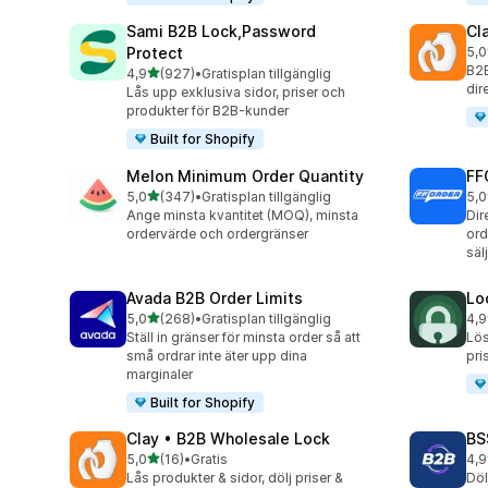
Sami B2B Lock,Password
Cl
Protect
5,0
256
B2B
av 5 stjärnor
4,9
(927)
•
Gratisplan tillgänglig
927 recensioner totalt
dir
Lås upp exklusiva sidor, priser och
produkter för B2B-kunder
Built for Shopify
Melon Minimum Order Quantity
FF
av 5 stjärnor
5,0
(347)
•
Gratisplan tillgänglig
5,0
347 recensioner totalt
250
Ange minsta kvantitet (MOQ), minsta
Dir
ordervärde och ordergränser
ord
säl
Avada B2B Order Limits
Lo
av 5 stjärnor
5,0
(268)
•
Gratisplan tillgänglig
4,9
268 recensioner totalt
41 
Ställ in gränser för minsta order så att
Lös
små ordrar inte äter upp dina
pri
marginaler
Built for Shopify
Clay • B2B Wholesale Lock
BS
av 5 stjärnor
5,0
(16)
•
Gratis
4,9
16 recensioner totalt
598
Lås produkter & sidor, dölj priser &
Döl