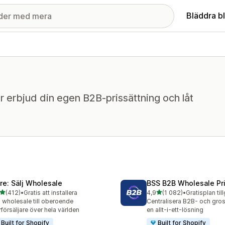
Bläddra b
ler erbjud din egen B2B-prissättning och låt
ire: Sälj Wholesale
BSS B2B Wholesale Pr
av 5 stjärnor
av 5 stjärnor
(412)
•
Gratis att installera
4,9
(1 082)
•
Gratisplan til
 recensioner totalt
1082 recensioner totalt
j wholesale till oberoende
Centralisera B2B- och gros
rförsäljare över hela världen
en allt-i-ett-lösning
Built for Shopify
Built for Shopify