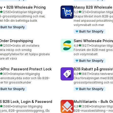
ay • B2B Wholesale Pricing
Massy B2B Wholesale 
av 5 stjärnor
av 5 stjärnor
(256)
•
Gratisplan tillgänglig
5,0
(214)
•
Gratisplan tillg
 recensioner totalt
214 recensioner totalt
-grossistprissättning och mer,
Skapa tillväxt inom B2B-pa
ekt från din befintliga butik
med anpassad prissättning
volymrabatt och mer
Built for Shopify
Built for Shopify
Order Dropshipping
Sami Wholesale Pricin
av 5 stjärnor
av 5 stjärnor
(250)
•
Gratis att installera
4,9
(927)
•
Gratisplan tillg
 recensioner totalt
927 recensioner totalt
ekta inköp och smidig
Förstärk din B2B med gross
eruppfyllelse för att hjälpa globala
och volymrabatt
jare att växa
Built for Shopify
ckPro: Password Protect Lock
B2B Rabatt på grossis
av 5 stjärnor
av 5 stjärnor
(41)
•
Gratisplan tillgänglig
4,9
(687)
•
recensioner totalt
687 recensioner totalt
enordsskydda sidor och lås B2B-
Öka försäljningen med B2
ser för grossistkunder
grossistprissättning och sä
Built for Shopify
Built for Shopify
S B2B Lock, Login & Password
MultiVariants ‑ Bulk O
av 5 stjärnor
av 5 stjärnor
(598)
•
Gratisplan tillgänglig
4,9
(338)
•
Gratisplan tillg
 recensioner totalt
338 recensioner totalt
j pris, B2B-grossistinloggning, lås
B2B-massbeställning – mi