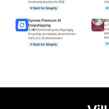
lösenordsskydda för B2B
sid
Built for Shopify
Syncee Premium AI
B2
Dropshipping
4,7
662
Gro
av 5 stjärnor
4,1
(500)
•
Gratisplan tillgänglig
500 recensioner totalt
det
Dropship-produkter, leverantörer i
but
USA, EU, Storbritannien+
Built for Shopify