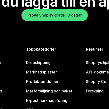
l du lägga till en 
Prova Shopify gratis i 3 dagar
Toppkategorier
Resurser
r
Dropshipping
Shopifys hjä
Marknadsplatser
API-dokume
Produktomdömen
Shopify Co
s
Merförsäljning och paket
Forskning
E-postmarknadsföring