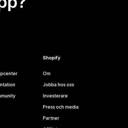
app?
Shopify
lpcenter
Om
ntation
Jobba hos oss
mmunity
Investerare
Press och media
Partner