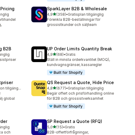
Pricing
SparkLayer B2B & Wholesale
av 5 stjärnor
änglig
4,9
(358)
•
Gratisplan tillgänglig
358 recensioner totalt
rtihandel
Förenkla B2B-beställningar för
,
grossistkunder och säljteam
g B2B
UP Order Limits Quantity Break
av 5 stjärnor
änglig
4,9
(68)
•
Gratis
68 recensioner totalt
istpriser
Ställ in minsta orderkvantitet (MOQ),
kundvagnsgränser, kassaregler
Built for Shopify
tpriser
QS Request a Quote, Hide Price
av 5 stjärnor
Gratis testversion tillgänglig
4,8
(677)
•
Gratisplan tillgänglig
677 recensioner totalt
B
Begär offert och prisförhandling online
lj global
för B2B och grossistverksamhet
Built for Shopify
rder
SP Request a Quote (RFQ)
av 5 stjärnor
änglig
5,0
(15)
•
Gratis
15 recensioner totalt
xa och
B2B-offertförfrågningar,