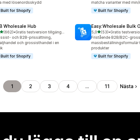
a med lösenordsskydd
matcha varianter med min/
Built for Shopify
Built for Shopify
B Wholesale Hub
Easy:Wholesale Bulk 
av 5 stjärnor
av 5 stjärnor
(662)
•
Gratis testversion tillgänglig
5,0
(53)
•
Gratis testversio
 recensioner totalt
53 recensioner totalt
ssist- och B2B-prissättning,
Fristående B2B/B2C-gross
aljhandel och grossisthandel i en
massbeställningsformulär 
ik
produkter
Built for Shopify
Built for Shopify
Nästa
1
2
3
4
…
11