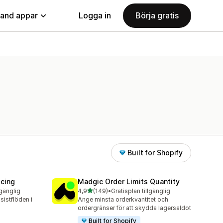
land appar
Logga in
Börja gratis
Built for Shopify
icing
Madgic Order Limits Quantity
av 5 stjärnor
lgänglig
4,9
(149)
•
Gratisplan tillgänglig
149 recensioner totalt
sistflöden i
Ange minsta orderkvantitet och
ordergränser för att skydda lagersaldot
Built for Shopify