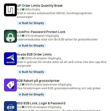
UP Order Limits Quantity Break
av 5 stjärnor
4,9
(68)
•
Gratis
68 recensioner totalt
Ställ in minsta orderkvantitet (MOQ), kundvagnsgränser,
kassaregler
Built for Shopify
LockPro: Password Protect Lock
av 5 stjärnor
4,9
(41)
•
Gratisplan tillgänglig
41 recensioner totalt
Lösenordsskydda sidor och lås B2B-priser för grossistkunder
Built for Shopify
Avada B2B Order Limits
av 5 stjärnor
5,0
(269)
•
Gratisplan tillgänglig
269 recensioner totalt
Ställ in gränser för minsta order så att små ordrar inte äter upp dina
marginaler
Built for Shopify
B2B Rabatt på grossistpriser
av 5 stjärnor
4,9
(689)
•
Gratis testversion tillgänglig
689 recensioner totalt
Öka försäljningen med B2B grossistprissättning och sälj global
Built for Shopify
BSS B2B Lock, Login & Password
av 5 stjärnor
4,9
(599)
•
Gratisplan tillgänglig
599 recensioner totalt
Dölj pris, B2B-grossistinloggning, lås sida med lösenordsskydd