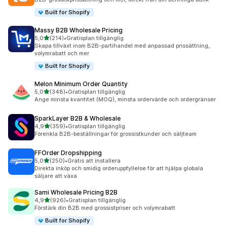
Built for Shopify
Massy B2B Wholesale Pricing
av 5 stjärnor
5,0
(214)
•
Gratisplan tillgänglig
214 recensioner totalt
Skapa tillväxt inom B2B-partihandel med anpassad prissättning,
volymrabatt och mer
Built for Shopify
Melon Minimum Order Quantity
av 5 stjärnor
5,0
(348)
•
Gratisplan tillgänglig
348 recensioner totalt
Ange minsta kvantitet (MOQ), minsta ordervärde och ordergränser
SparkLayer B2B & Wholesale
av 5 stjärnor
4,9
(359)
•
Gratisplan tillgänglig
359 recensioner totalt
Förenkla B2B-beställningar för grossistkunder och säljteam
FFOrder Dropshipping
av 5 stjärnor
5,0
(250)
•
Gratis att installera
250 recensioner totalt
Direkta inköp och smidig orderuppfyllelse för att hjälpa globala
säljare att växa
Sami Wholesale Pricing B2B
av 5 stjärnor
4,9
(926)
•
Gratisplan tillgänglig
926 recensioner totalt
Förstärk din B2B med grossistpriser och volymrabatt
Built for Shopify