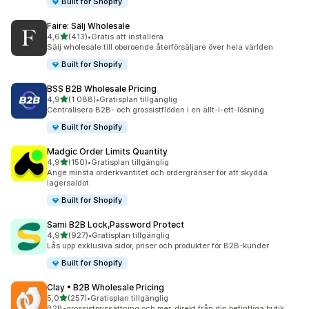
Built for Shopify
Faire: Sälj Wholesale
av 5 stjärnor
4,6
(413)
•
Gratis att installera
413 recensioner totalt
Sälj wholesale till oberoende återförsäljare över hela världen
Built for Shopify
BSS B2B Wholesale Pricing
av 5 stjärnor
4,9
(1 088)
•
Gratisplan tillgänglig
1088 recensioner totalt
Centralisera B2B- och grossistflöden i en allt-i-ett-lösning
Built for Shopify
Madgic Order Limits Quantity
av 5 stjärnor
4,9
(150)
•
Gratisplan tillgänglig
150 recensioner totalt
Ange minsta orderkvantitet och ordergränser för att skydda
lagersaldot
Built for Shopify
Sami B2B Lock,Password Protect
av 5 stjärnor
4,9
(927)
•
Gratisplan tillgänglig
927 recensioner totalt
Lås upp exklusiva sidor, priser och produkter för B2B-kunder
Built for Shopify
Clay • B2B Wholesale Pricing
av 5 stjärnor
5,0
(257)
•
Gratisplan tillgänglig
257 recensioner totalt
B2B-grossistprissättning och mer, direkt från din befintliga butik