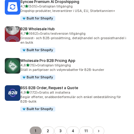
Syncee Premium AI Dropshipping
av 5 stjärnor
4,1
(505)
•
Gratisplan tillgänglig
505 recensioner totalt
Dropship-produkter, leverantörer i USA, EU, Storbritannien+
Built for Shopify
B2B Wholesale Hub
av 5 stjärnor
4,7
(662)
•
Gratis testversion tillgänglig
662 recensioner totalt
Grossist- och B2B-prissättning, detaljhandel och grossisthandel i
en butik
Built for Shopify
Wholesale Pro B2B Pricing App
av 5 stjärnor
4,6
(15)
•
Gratisplan tillgänglig
15 recensioner totalt
Ställ in partipriser och volymrabatter för B2B-kunder
Built for Shopify
BSS B2B Order, Request a Quote
av 5 stjärnor
4,9
(172)
•
Gratis att installera
172 recensioner totalt
Begär offerter, snabborderformulär och enkel ombeställning för
B2B-butik
Built for Shopify
1
2
3
4
11