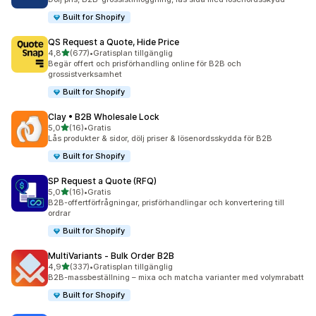
Built for Shopify
QS Request a Quote, Hide Price
av 5 stjärnor
4,8
(677)
•
Gratisplan tillgänglig
677 recensioner totalt
Begär offert och prisförhandling online för B2B och
grossistverksamhet
Built for Shopify
Clay • B2B Wholesale Lock
av 5 stjärnor
5,0
(16)
•
Gratis
16 recensioner totalt
Lås produkter & sidor, dölj priser & lösenordsskydda för B2B
Built for Shopify
SP Request a Quote (RFQ)
av 5 stjärnor
5,0
(16)
•
Gratis
16 recensioner totalt
B2B-offertförfrågningar, prisförhandlingar och konvertering till
ordrar
Built for Shopify
MultiVariants ‑ Bulk Order B2B
av 5 stjärnor
4,9
(337)
•
Gratisplan tillgänglig
337 recensioner totalt
B2B-massbeställning – mixa och matcha varianter med volymrabatt
Built for Shopify