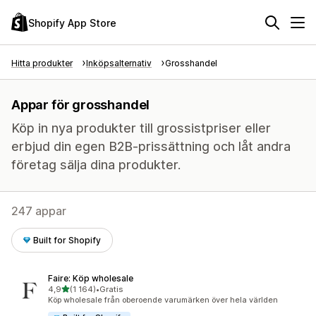
Shopify App Store
Hitta produkter
Inköpsalternativ
Grosshandel
Appar för grosshandel
Köp in nya produkter till grossistpriser eller
erbjud din egen B2B-prissättning och låt andra
företag sälja dina produkter.
247 appar
Built for Shopify
Faire: Köp wholesale
av 5 stjärnor
4,9
(1 164)
•
Gratis
1164 recensioner totalt
Köp wholesale från oberoende varumärken över hela världen