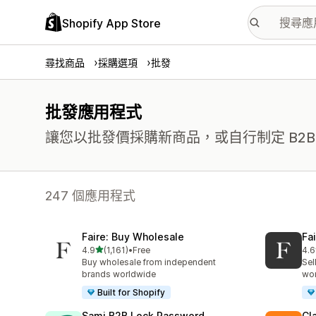
Shopify App Store
尋找商品
採購選項
批發
批發應用程式
讓您以批發價採購新商品，或自行制定 B2
247 個應用程式
Faire: Buy Wholesale
Fa
滿分 5 顆星
4.9
(1,161)
•
Free
4.6
共有 1161 則評價
共有
Buy wholesale from independent
Sel
brands worldwide
wo
Built for Shopify
Sami B2B Lock,Password
Cl