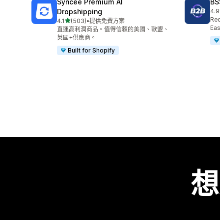
Syncee Premium AI
BS
Dropshipping
4.9
共有
Req
滿分 5 顆星
4.1
(503)
•
提供免費方案
共有 503 則評價
Eas
直運高利潤商品。值得信賴的美國、歐盟、
英國+供應商。
Built for Shopify
想