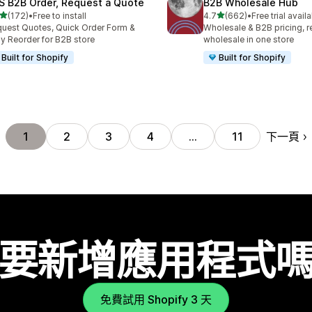
S B2B Order, Request a Quote
B2B Wholesale Hub
滿分 5 顆星
滿分 5 顆星
(172)
•
Free to install
4.7
(662)
•
Free trial avail
 172 則評價
共有 662 則評價
uest Quotes, Quick Order Form &
Wholesale & B2B pricing, re
y Reorder for B2B store
wholesale in one store
Built for Shopify
Built for Shopify
下一頁
1
2
3
4
…
11
要新增應用程式
免費試用 Shopify 3 天