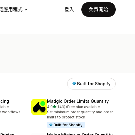
覽應用程式
登入
免費開始
Built for Shopify
icing
Madgic Order Limits Quantity
滿分 5 顆星
ilable
4.9
(149)
•
Free plan available
共有 149 則評價
e workflows
Set minimum order quantity and order
limits to protect stock
Built for Shopify
Pricing
Melon Minimum Order Quantity