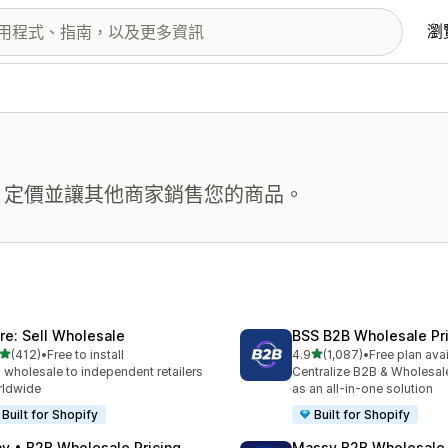
瀏
B 定價並讓其他商家銷售您的商品。
ire: Sell Wholesale
BSS B2B Wholesale Pr
滿分 5 顆星
滿分 5 顆星
(412)
•
Free to install
4.9
(1,087)
•
Free plan ava
 412 則評價
共有 1087 則評價
l wholesale to independent retailers
Centralize B2B & Wholesal
rldwide
as an all-in-one solution
Built for Shopify
Built for Shopify
ay • B2B Wholesale Pricing
Massy B2B Wholesale 