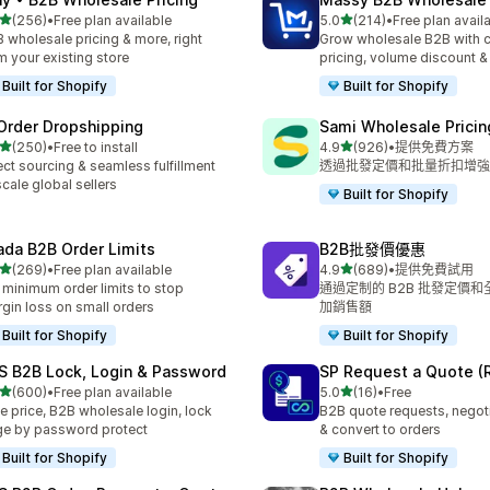
滿分 5 顆星
滿分 5 顆星
(256)
•
Free plan available
5.0
(214)
•
Free plan avail
 256 則評價
共有 214 則評價
 wholesale pricing & more, right
Grow wholesale B2B with 
m your existing store
pricing, volume discount 
Built for Shopify
Built for Shopify
Order Dropshipping
Sami Wholesale Pricin
滿分 5 顆星
滿分 5 顆星
(250)
•
Free to install
4.9
(926)
•
提供免費方案
 250 則評價
共有 926 則評價
ect sourcing & seamless fulfillment
透過批發定價和批量折扣增強您
scale global sellers
Built for Shopify
ada B2B Order Limits
B2B批發價優惠
滿分 5 顆星
滿分 5 顆星
(269)
•
Free plan available
4.9
(689)
•
提供免費試用
 269 則評價
共有 689 則評價
 minimum order limits to stop
通過定制的 B2B 批發定價
gin loss on small orders
加銷售額
Built for Shopify
Built for Shopify
S B2B Lock, Login & Password
SP Request a Quote (
滿分 5 顆星
滿分 5 顆星
(600)
•
Free plan available
5.0
(16)
•
Free
 600 則評價
共有 16 則評價
e price, B2B wholesale login, lock
B2B quote requests, negoti
e by password protect
& convert to orders
Built for Shopify
Built for Shopify