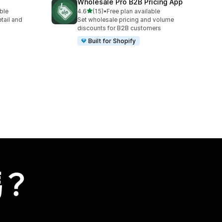
Wholesale Pro B2B Pricing App
滿分 5 顆星
able
4.6
(15)
•
Free plan available
共有 15 則評價
tail and
Set wholesale pricing and volume
discounts for B2B customers
Built for Shopify
嗎？