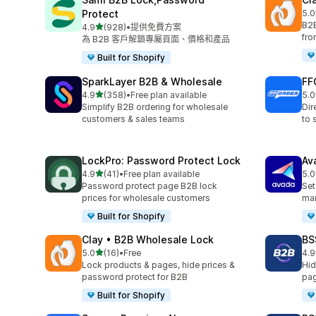
Protect
5.0
共有
B2B
滿分 5 顆星
4.9
(928)
•
提供免費方案
共有 928 則評價
fro
為 B2B 客戶解鎖專屬頁面、價格和產品
Built for Shopify
SparkLayer B2B & Wholesale
FF
滿分 5 顆星
4.9
(358)
•
Free plan available
5.0
共有 358 則評價
共有
Simplify B2B ordering for wholesale
Dir
customers & sales teams
to 
LockPro: Password Protect Lock
Av
滿分 5 顆星
4.9
(41)
•
Free plan available
5.0
共有 41 則評價
共有
Password protect page B2B lock
Set
prices for wholesale customers
mar
Built for Shopify
Clay • B2B Wholesale Lock
BS
滿分 5 顆星
5.0
(16)
•
Free
4.9
共有 16 則評價
共有
Lock products & pages, hide prices &
Hid
password protect for B2B
pag
Built for Shopify