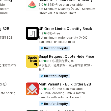
滿分 5 顆星
able
5.0
(348)
•
Free plan available
共有 348 則評價
custom
Set Minimum Quantity (MOQ), Minimum
& more
Order Value & Order Limits
g B2B
UP Order Limits Quantity Break
滿分 5 顆星
4.9
(68)
•
Free
共有 68 則評價
的 B2B
Set minimum order quantity (MOQ),
cart limits, checkout rules
Built for Shopify
Snap! Request Quote Hide Price
滿分 5 顆星
4.8
(677)
•
提供免費方案
共有 677 則評價
和全球銷售來增
請求報價，隱藏價格，自定義報價 B2B，
報價
Built for Shopify
RFQ)
MultiVariants ‑ Bulk Order B2B
滿分 5 顆星
4.9
(337)
•
Free plan available
共有 337 則評價
ate pricing
B2B bulk ordering - mix & match
variants with volume discount
Built for Shopify