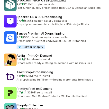
DropCommerce: US Dropshipping
/ 5 tähteä
4,6
(112)
•
Free plan available
112 arvostelua yhteensä
Fast & high quality dropshipping from USA & Canadian Suppliers
Spocket: US & EU Dropshipping
/ 5 tähteä
4,0
(575)
•
Ilmainen kokeilu saatavilla
575 arvostelua yhteensä
Dropship varmennetuista toimittajista USA:sta ja EU:sta.
Syncee Premium AI Dropshipping
/ 5 tähteä
4,1
(505)
•
Ilmainen sopimus saatavilla
505 arvostelua yhteensä
Dropshipping-tuotteet Yhdysvallat, EU, Iso-Britannia+
Built for Shopify
Apliiq ‑ Print On Demand
/ 5 tähteä
4,8
(294)
•
Free to install
294 arvostelua yhteensä
Create retail ready clothing on demand with no minimums
TeemDrop‑Dropshipping
/ 5 tähteä
4,8
(154)
•
Free to install
154 arvostelua yhteensä
AI dropshipping fulfillment—freeing merchants from hassle
Printify: Print on Demand
/ 5 tähteä
4,7
(4 331)
•
Free to install
4331 arvostelua yhteensä
Create and Sell Custom Products, We Handle the Rest.
Shopify Collective
/ 5 tähteä