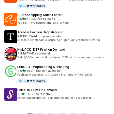
Built for Shopify
CJdropshipping: Much Faster
/ 5 tähteä
4,9
(2 555)
•
Free to install
2555 arvostelua yhteensä
You Sell - We source and ship for you!
Trendsi: Fashion Dropshipping
/ 5 tähteä
4,8
(1 704)
•
Free plan available
1704 arvostelua yhteensä
Dropship, wholesale & sourcing high quality fashion clothing
NinjaPOD: DTF Print on Demand
/ 5 tähteä
4,4
(70)
•
Free to install
70 arvostelua yhteensä
Sell 2,500+ custom dropshipped DTF print-on-demand products
EPROLO‑Dropshipping & Branding
/ 5 tähteä
4,9
(480)
•
Free plan available
480 arvostelua yhteensä
Fashion Dropshipping & Custom Branding without MOQ
Built for Shopify
ShineOn: Print On Demand
/ 5 tähteä
4,7
(512)
•
Free to install
512 arvostelua yhteensä
Personalized print-on-demand jewelry, gifts & apparel