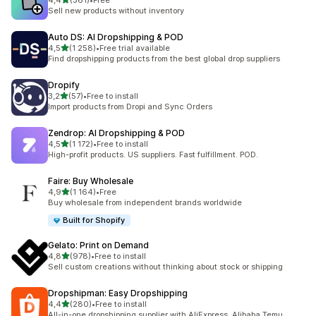
4,4
(361)
•
Free
361 arvostelua yhteensä
Sell new products without inventory
Auto DS: AI Dropshipping & POD
/ 5 tähteä
4,5
(1 258)
•
Free trial available
1258 arvostelua yhteensä
Find dropshipping products from the best global drop suppliers
Dropify
/ 5 tähteä
3,2
(57)
•
Free to install
57 arvostelua yhteensä
Import products from Dropi and Sync Orders
Zendrop: AI Dropshipping & POD
/ 5 tähteä
4,5
(1 172)
•
Free to install
1172 arvostelua yhteensä
High-profit products. US suppliers. Fast fulfillment. POD.
Faire: Buy Wholesale
/ 5 tähteä
4,9
(1 164)
•
Free
1164 arvostelua yhteensä
Buy wholesale from independent brands worldwide
Built for Shopify
Gelato: Print on Demand
/ 5 tähteä
4,8
(978)
•
Free to install
978 arvostelua yhteensä
Sell custom creations without thinking about stock or shipping
Dropshipman: Easy Dropshipping
/ 5 tähteä
4,4
(280)
•
Free to install
280 arvostelua yhteensä
All-in-one dropshipping supplier with AliExpress, Alibaba,Temu