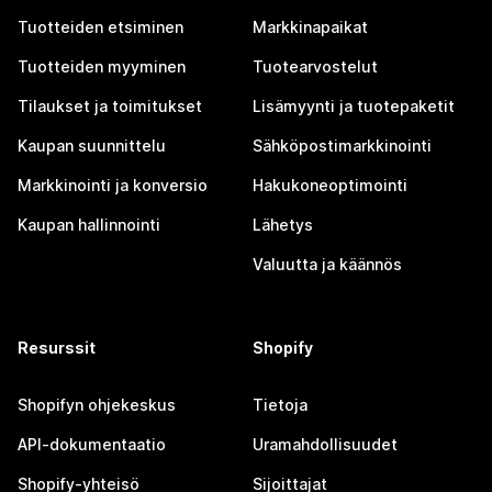
Tuotteiden etsiminen
Markkinapaikat
Tuotteiden myyminen
Tuotearvostelut
Tilaukset ja toimitukset
Lisämyynti ja tuotepaketit
Kaupan suunnittelu
Sähköpostimarkkinointi
Markkinointi ja konversio
Hakukoneoptimointi
Kaupan hallinnointi
Lähetys
Valuutta ja käännös
Resurssit
Shopify
Shopifyn ohjekeskus
Tietoja
API-dokumentaatio
Uramahdollisuudet
Shopify-yhteisö
Sijoittajat