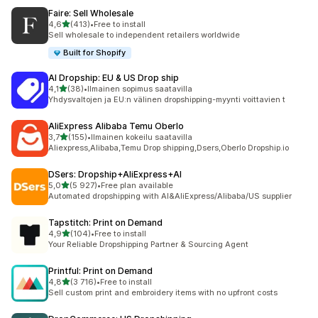
Faire: Sell Wholesale
/ 5 tähteä
4,6
(413)
•
Free to install
413 arvostelua yhteensä
Sell wholesale to independent retailers worldwide
Built for Shopify
AI Dropship: EU & US Drop ship
/ 5 tähteä
4,1
(38)
•
Ilmainen sopimus saatavilla
38 arvostelua yhteensä
Yhdysvaltojen ja EU:n välinen dropshipping-myynti voittavien t
AliExpress Alibaba Temu Oberlo
/ 5 tähteä
3,7
(155)
•
Ilmainen kokeilu saatavilla
155 arvostelua yhteensä
Aliexpress,Alibaba,Temu Drop shipping,Dsers,Oberlo Dropship.io
DSers: Dropship+AliExpress+AI
/ 5 tähteä
5,0
(5 927)
•
Free plan available
5927 arvostelua yhteensä
Automated dropshipping with AI&AliExpress/Alibaba/US supplier
Tapstitch: Print on Demand
/ 5 tähteä
4,9
(104)
•
Free to install
104 arvostelua yhteensä
Your Reliable Dropshipping Partner & Sourcing Agent
Printful: Print on Demand
/ 5 tähteä
4,8
(3 716)
•
Free to install
3716 arvostelua yhteensä
Sell custom print and embroidery items with no upfront costs