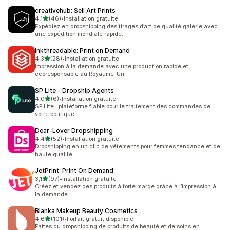
creativehub: Sell Art Prints
étoile(s) sur 5
4,1
(46)
•
Installation gratuite
46 avis au total
Expédiez en dropshipping des tirages d’art de qualité galerie avec
une expédition mondiale rapide.
Inkthreadable: Print on Demand
étoile(s) sur 5
4,3
(28)
•
Installation gratuite
28 avis au total
Impression à la demande avec une production rapide et
écoresponsable au Royaume-Uni
SP Lite ‑ Dropship Agents
étoile(s) sur 5
4,0
(6)
•
Installation gratuite
6 avis au total
SP Lite : plateforme fiable pour le traitement des commandes de
votre boutique
Dear‑Lover Dropshipping
étoile(s) sur 5
4,4
(52)
•
Installation gratuite
52 avis au total
Dropshipping en un clic de vêtements pour femmes tendance et de
haute qualité
JetPrint: Print On Demand
étoile(s) sur 5
3,1
(97)
•
Installation gratuite
97 avis au total
Créez et vendez des produits à forte marge grâce à l’impression à
la demande
Blanka Makeup Beauty Cosmetics
étoile(s) sur 5
4,6
(101)
•
Forfait gratuit disponible
101 avis au total
Faites du dropshipping de produits de beauté et de soins en