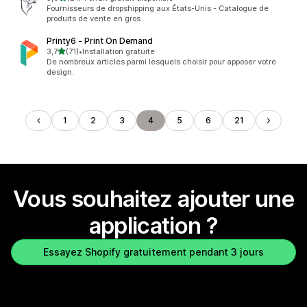
21 avis au total
Fournisseurs de dropshipping aux États-Unis - Catalogue de
produits de vente en gros
Printy6 ‑ Print On Demand
étoile(s) sur 5
3,7
(71)
•
Installation gratuite
71 avis au total
De nombreux articles parmi lesquels choisir pour apposer votre
design.
1
2
3
4
5
6
21
Vous souhaitez ajouter une
application ?
Essayez Shopify gratuitement pendant 3 jours