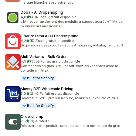
marque blanche avec votre logo
Doba ‑ AI Dropshipping
étoile(s) sur 5
4,0
(43)
•
Essai gratuit disponible
43 avis au total
L’IA trouve rapidement des produits à succès auprès d’1 M+ de
fournisseurs américains
Oberlo:Temu & CJ Dropshipping
étoile(s) sur 5
4,2
(5)
•
Essai gratuit disponible
5 avis au total
Dropshippez des produits depuis AliExpress, Alibaba, Temu et S
MultiVariants ‑ Bulk Order
étoile(s) sur 5
4,9
(338)
•
Forfait gratuit disponible
338 avis au total
Commandes en gros B2B : assortissez les variantes avec le
contrôle min/max
Built for Shopify
Massy B2B Wholesale Pricing
étoile(s) sur 5
5,0
(214)
•
Forfait gratuit disponible
214 avis au total
Boostez le B2B : prix sur mesure, remises sur volume et plus
Built for Shopify
Orderchamp
étoile(s) sur 5
2,5
(6)
•
Gratuite
6 avis au total
Découvrez des produits uniques sur notre commerce de gros