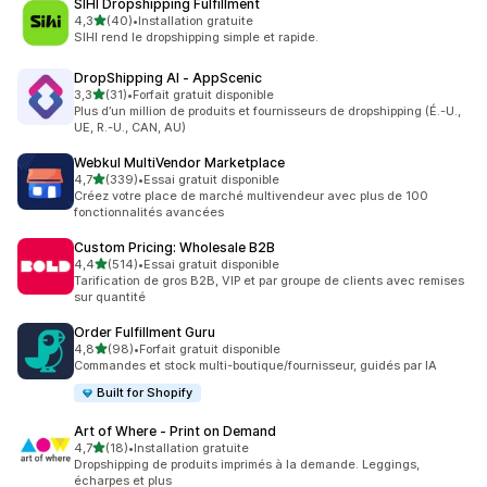
SIHI Dropshipping Fulfillment
étoile(s) sur 5
4,3
(40)
•
Installation gratuite
40 avis au total
SIHI rend le dropshipping simple et rapide.
DropShipping AI ‑ AppScenic
étoile(s) sur 5
3,3
(31)
•
Forfait gratuit disponible
31 avis au total
Plus d’un million de produits et fournisseurs de dropshipping (É.-U.,
UE, R.-U., CAN, AU)
Webkul MultiVendor Marketplace
étoile(s) sur 5
4,7
(339)
•
Essai gratuit disponible
339 avis au total
Créez votre place de marché multivendeur avec plus de 100
fonctionnalités avancées
Custom Pricing: Wholesale B2B
étoile(s) sur 5
4,4
(514)
•
Essai gratuit disponible
514 avis au total
Tarification de gros B2B, VIP et par groupe de clients avec remises
sur quantité
Order Fulfillment Guru
étoile(s) sur 5
4,8
(98)
•
Forfait gratuit disponible
98 avis au total
Commandes et stock multi-boutique/fournisseur, guidés par IA
Built for Shopify
Art of Where ‑ Print on Demand
étoile(s) sur 5
4,7
(18)
•
Installation gratuite
18 avis au total
Dropshipping de produits imprimés à la demande. Leggings,
écharpes et plus