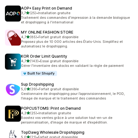
AOP+ Easy Print on Demand
étoile(s) sur 5
3,7
(25)
•
Installation gratuite
25 avis au total
Traitement des commandes d'impression à la demande biologique
et dropshipping à l'international
MY ONLINE FASHION STORE
étoile(s) sur 5
4,7
(85)
•
Forfait gratuit disponible
85 avis au total
Proposez plus de 10 000 articles des États-Unis. Simplifiez et
automatisez le dropshipping.
KOR Order Limit Quantity
étoile(s) sur 5
4,7
(143)
•
Essai gratuit disponible
143 avis au total
Gérer l'inventaire des stocks en validant la règle de paiement
Built for Shopify
Sup Dropshipping
étoile(s) sur 5
5,0
(39)
•
Forfait gratuit disponible
39 avis au total
Gestionnaire de dropshipping pour l’approvisionnement, le POD,
l’image de marque et le traitement des commandes
POPCUSTOMS: Print on Demand
étoile(s) sur 5
4,3
(25)
•
Installation gratuite
25 avis au total
Boostez vos ventes grâce à une solution tout-en-un de
personnalisation, d’image de marque et d’expédition.
TopDawg Wholesale Dropshipping
étoile(s) sur 5
5,0
(21)
•
Forfait gratuit disponible