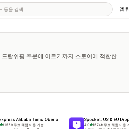
앱 
는 드랍쉬핑 주문에 이르기까지 스토어에 적합한
iExpress Alibaba Temu Oberlo
Spocket: US & EU Dro
별 5개 중
별 5개 중
(155)
•
무료 체험 이용 가능
4.0
(574)
•
무료 체험 이용 
리뷰 155개
총 리뷰 574개