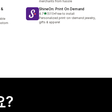
merchants from hassle
 &
ShineOn: Print On Demand
별 5개 중
4.7
(511)
•
Free to install
총 리뷰 511개
Personalized print-on-demand jewelry,
able
gifts & apparel
Custom
요?