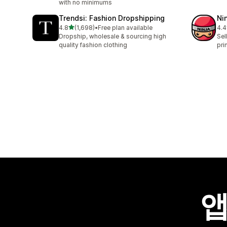
with no minimums
Trendsi: Fashion Dropshipping
Ni
별 5개 중
4.8
(1,698)
•
Free plan available
4.4
총 리뷰 1698개
총 
Dropship, wholesale & sourcing high
Sel
quality fashion clothing
pri
앱