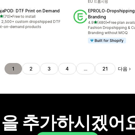
EU 드롭시핑
njaPOD: DTF Print on Demand
EPROLO‑Dropshipping
별 5개 중
(70)
•
Free to install
Branding
리뷰 70개
l 2,500+ custom dropshipped DTF
별 5개 중
4.9
(480)
•
Free plan avail
총 리뷰 480개
nt-on-demand products
Fashion Dropshipping & 
Branding without MOQ
Built for Shopify
다음
1
2
3
4
…
21
을 추가하시겠어