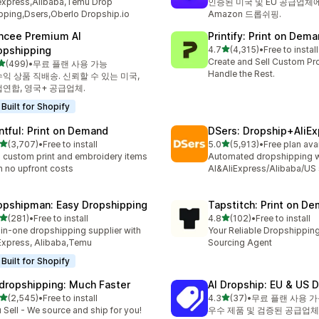
express,Alibaba,Temu Drop
인증된 미국 및 EU 공급업체
pping,Dsers,Oberlo Dropship.io
Amazon 드롭쉬핑.
ncee Premium AI
Printify: Print on Dem
별 5개 중
opshipping
4.7
(4,315)
•
Free to install
총 리뷰 4315개
Create and Sell Custom Pr
별 5개 중
(499)
•
무료 플랜 사용 가능
리뷰 499개
Handle the Rest.
익 상품 직배송. 신뢰할 수 있는 미국,
연합, 영국+ 공급업체.
Built for Shopify
intful: Print on Demand
DSers: Dropship+AliE
별 5개 중
별 5개 중
(3,707)
•
Free to install
5.0
(5,913)
•
Free plan ava
리뷰 3707개
총 리뷰 5913개
l custom print and embroidery items
Automated dropshipping w
h no upfront costs
AI&AliExpress/Alibaba/US 
opshipman: Easy Dropshipping
Tapstitch: Print on D
별 5개 중
별 5개 중
(281)
•
Free to install
4.8
(102)
•
Free to install
리뷰 281개
총 리뷰 102개
-in-one dropshipping supplier with
Your Reliable Dropshipping
Express, Alibaba,Temu
Sourcing Agent
Built for Shopify
dropshipping: Much Faster
AI Dropship: EU & US D
별 5개 중
별 5개 중
(2,545)
•
Free to install
4.3
(37)
•
무료 플랜 사용 
리뷰 2545개
총 리뷰 37개
 Sell - We source and ship for you!
우수 제품 및 검증된 공급업체