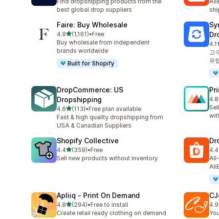
Find dropshipping products from the
Ali
best global drop suppliers
shi
Faire: Buy Wholesale
Sy
별 5개 중
4.9
(1,161)
•
Free
Dr
총 리뷰 1161개
Buy wholesale from independent
4.1
총 
brands worldwide
고수
유럽
Built for Shopify
DropCommerce: US
Pr
Dropshipping
4.8
총 
Sel
별 5개 중
4.6
(113)
•
Free plan available
총 리뷰 113개
wit
Fast & high quality dropshipping from
USA & Canadian Suppliers
Shopify Collective
Dr
별 5개 중
4.4
(359)
•
Free
4.4
총 리뷰 359개
총 
Sell new products without inventory
All
Ali
Apliiq ‑ Print On Demand
CJ
별 5개 중
4.8
(294)
•
Free to install
4.9
총 리뷰 294개
총 
Create retail ready clothing on demand
You