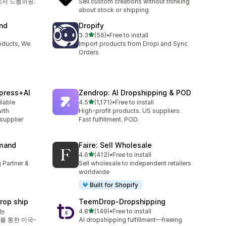
에서 드롭쉬핑.
Sell custom creations without thinking
about stock or shipping
and
Dropify
별 5개 중
3.3
(56)
•
Free to install
총 리뷰 56개
oducts, We
Import products from Dropi and Sync
Orders
xpress+AI
Zendrop: AI Dropshipping & POD
별 5개 중
ilable
4.5
(1,171)
•
Free to install
총 리뷰 1171개
ith
High-profit products. US suppliers.
supplier
Fast fulfillment. POD.
emand
Faire: Sell Wholesale
별 5개 중
4.6
(412)
•
Free to install
총 리뷰 412개
 Partner &
Sell wholesale to independent retailers
worldwide
Built for Shopify
rop ship
TeemDrop‑Dropshipping
별 5개 중
가능
4.8
(149)
•
Free to install
총 리뷰 149개
를 통한 미국-
AI dropshipping fulfillment—freeing