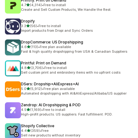
Printify: Print on Demand
滿分 5 顆星
4.7
(4,314)
•
Free to install
共有 4314 則評價
Create and Sell Custom Products, We Handle the Rest.
Dropify
滿分 5 顆星
3.3
(56)
•
Free to install
共有 56 則評價
Import products from Dropi and Sync Orders
DropCommerce: US Dropshipping
滿分 5 顆星
4.6
(113)
•
Free plan available
共有 113 則評價
Fast & high quality dropshipping from USA & Canadian Suppliers
Printful: Print on Demand
滿分 5 顆星
4.8
(3,706)
•
Free to install
共有 3706 則評價
Sell custom print and embroidery items with no upfront costs
DSers: Dropship+AliExpress+AI
滿分 5 顆星
5.0
(5,912)
•
Free plan available
共有 5912 則評價
Automated dropshipping with AI&AliExpress/Alibaba/US supplier
Zendrop: AI Dropshipping & POD
滿分 5 顆星
4.5
(1,169)
•
Free to install
共有 1169 則評價
High-profit products. US suppliers. Fast fulfillment. POD.
Shopify Collective
滿分 5 顆星
4.4
(359)
•
Free
共有 359 則評價
Sell new products without inventory