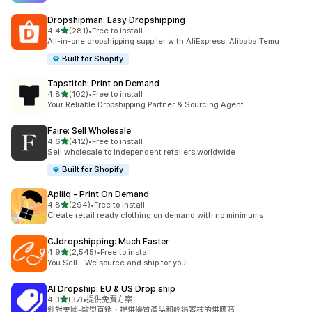
Dropshipman: Easy Dropshipping
滿分 5 顆星
4.4
(281)
•
Free to install
共有 281 則評價
All-in-one dropshipping supplier with AliExpress, Alibaba,Temu
Built for Shopify
Tapstitch: Print on Demand
滿分 5 顆星
4.8
(102)
•
Free to install
共有 102 則評價
Your Reliable Dropshipping Partner & Sourcing Agent
Faire: Sell Wholesale
滿分 5 顆星
4.6
(412)
•
Free to install
共有 412 則評價
Sell wholesale to independent retailers worldwide
Built for Shopify
Apliiq ‑ Print On Demand
滿分 5 顆星
4.8
(294)
•
Free to install
共有 294 則評價
Create retail ready clothing on demand with no minimums
CJdropshipping: Much Faster
滿分 5 顆星
4.9
(2,545)
•
Free to install
共有 2545 則評價
You Sell - We source and ship for you!
AI Dropship: EU & US Drop ship
滿分 5 顆星
4.3
(37)
•
提供免費方案
共有 37 則評價
針對美國-歐盟直銷，提供優質產品和經過審核的供應商