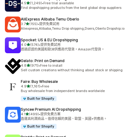
滿分 5 顆星
4.5
(1,249)
•
Free trial available
共有 1249 則評價
Find dropshipping products from the best global drop suppliers
AliExpress Alibaba Temu Oberlo
滿分 5 顆星
3.7
(155)
•
提供免費試用
共有 155 則評價
Aliexpress,Alibaba,Temu Drop shipping,Dsers,Oberlo Dropship.io
Spocket: US & EU Dropshipping
滿分 5 顆星
4.0
(574)
•
提供免費試用
共有 574 則評價
透過認證的美國和歐洲供應商代發貨。Amazon代發貨。
Gelato: Print on Demand
滿分 5 顆星
4.8
(971)
•
Free to install
共有 971 則評價
Sell custom creations without thinking about stock or shipping
Faire: Buy Wholesale
滿分 5 顆星
4.9
(1,161)
•
Free
共有 1161 則評價
Buy wholesale from independent brands worldwide
Built for Shopify
Syncee Premium AI Dropshipping
滿分 5 顆星
4.1
(499)
•
提供免費方案
共有 499 則評價
直運高利潤商品。值得信賴的美國、歐盟、英國+供應商。
Built for Shopify