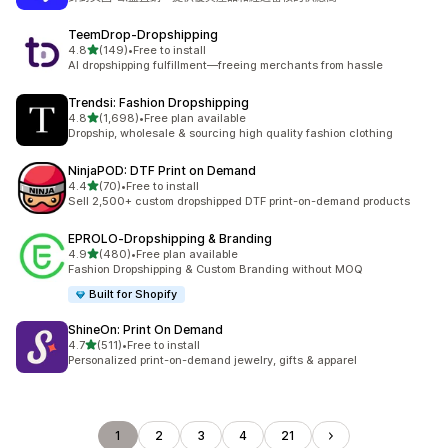
TeemDrop‑Dropshipping
滿分 5 顆星
4.8
(149)
•
Free to install
共有 149 則評價
AI dropshipping fulfillment—freeing merchants from hassle
Trendsi: Fashion Dropshipping
滿分 5 顆星
4.8
(1,698)
•
Free plan available
共有 1698 則評價
Dropship, wholesale & sourcing high quality fashion clothing
NinjaPOD: DTF Print on Demand
滿分 5 顆星
4.4
(70)
•
Free to install
共有 70 則評價
Sell 2,500+ custom dropshipped DTF print-on-demand products
EPROLO‑Dropshipping & Branding
滿分 5 顆星
4.9
(480)
•
Free plan available
共有 480 則評價
Fashion Dropshipping & Custom Branding without MOQ
Built for Shopify
ShineOn: Print On Demand
滿分 5 顆星
4.7
(511)
•
Free to install
共有 511 則評價
Personalized print-on-demand jewelry, gifts & apparel
1
2
3
4
21