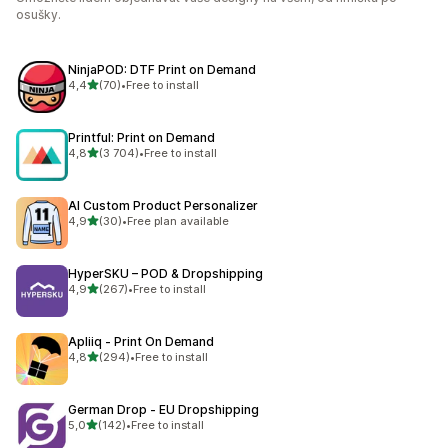
osušky.
NinjaPOD: DTF Print on Demand
z 5 hvězd
4,4
(70)
•
Free to install
Celkový počet recenzí: 70
Printful: Print on Demand
z 5 hvězd
4,8
(3 704)
•
Free to install
Celkový počet recenzí: 3704
AI Custom Product Personalizer
z 5 hvězd
4,9
(30)
•
Free plan available
Celkový počet recenzí: 30
HyperSKU – POD & Dropshipping
z 5 hvězd
4,9
(267)
•
Free to install
Celkový počet recenzí: 267
Apliiq ‑ Print On Demand
z 5 hvězd
4,8
(294)
•
Free to install
Celkový počet recenzí: 294
German Drop ‑ EU Dropshipping
z 5 hvězd
5,0
(142)
•
Free to install
Celkový počet recenzí: 142