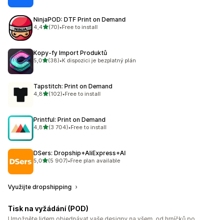
NinjaPOD: DTF Print on Demand
z 5 hvězd
4,4
(70)
•
Free to install
Celkový počet recenzí: 70
Kopy‑fy Import Produktů
z 5 hvězd
5,0
(38)
•
K dispozici je bezplatný plán
Celkový počet recenzí: 38
Tapstitch: Print on Demand
z 5 hvězd
4,8
(102)
•
Free to install
Celkový počet recenzí: 102
Printful: Print on Demand
z 5 hvězd
4,8
(3 704)
•
Free to install
Celkový počet recenzí: 3704
DSers: Dropship+AliExpress+AI
z 5 hvězd
5,0
(5 907)
•
Free plan available
Celkový počet recenzí: 5907
Využijte dropshipping
Tisk na vyžádání (POD)
Umožněte lidem objednávat vaše designy na všem, od hrníčků po