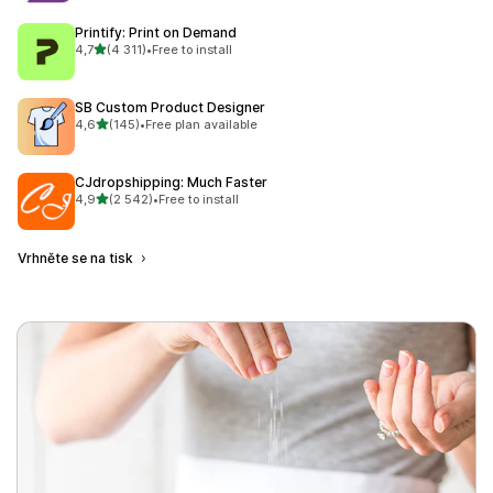
Printify: Print on Demand
z 5 hvězd
4,7
(4 311)
•
Free to install
Celkový počet recenzí: 4311
SB Custom Product Designer
z 5 hvězd
4,6
(145)
•
Free plan available
Celkový počet recenzí: 145
CJdropshipping: Much Faster
z 5 hvězd
4,9
(2 542)
•
Free to install
Celkový počet recenzí: 2542
Vrhněte se na tisk