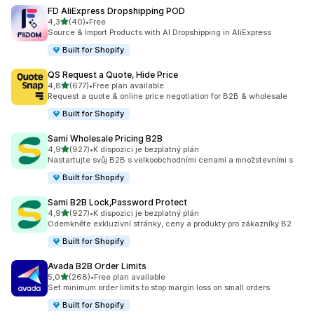
FD AliExpress Dropshipping POD
z 5 hvězd
4,3
(40)
•
Free
Celkový počet recenzí: 40
Source & Import Products with AI Dropshipping in AliExpress
Built for Shopify
QS Request a Quote, Hide Price
z 5 hvězd
4,8
(677)
•
Free plan available
Celkový počet recenzí: 677
Request a quote & online price negotiation for B2B & wholesale
Built for Shopify
Sami Wholesale Pricing B2B
z 5 hvězd
4,9
(927)
•
K dispozici je bezplatný plán
Celkový počet recenzí: 927
Nastartujte svůj B2B s velkoobchodními cenami a množstevními s
Built for Shopify
Sami B2B Lock,Password Protect
z 5 hvězd
4,9
(927)
•
K dispozici je bezplatný plán
Celkový počet recenzí: 927
Odemkněte exkluzivní stránky, ceny a produkty pro zákazníky B2
Built for Shopify
Avada B2B Order Limits
z 5 hvězd
5,0
(268)
•
Free plan available
Celkový počet recenzí: 268
Set minimum order limits to stop margin loss on small orders
Built for Shopify