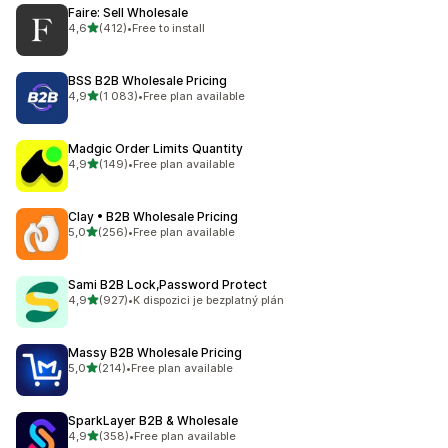
Faire: Sell Wholesale
z 5 hvězd
4,6
(412)
•
Free to install
Celkový počet recenzí: 412
BSS B2B Wholesale Pricing
z 5 hvězd
4,9
(1 083)
•
Free plan available
Celkový počet recenzí: 1083
Madgic Order Limits Quantity
z 5 hvězd
4,9
(149)
•
Free plan available
Celkový počet recenzí: 149
Clay • B2B Wholesale Pricing
z 5 hvězd
5,0
(256)
•
Free plan available
Celkový počet recenzí: 256
Sami B2B Lock,Password Protect
z 5 hvězd
4,9
(927)
•
K dispozici je bezplatný plán
Celkový počet recenzí: 927
Massy B2B Wholesale Pricing
z 5 hvězd
5,0
(214)
•
Free plan available
Celkový počet recenzí: 214
SparkLayer B2B & Wholesale
z 5 hvězd
4,9
(358)
•
Free plan available
Celkový počet recenzí: 358