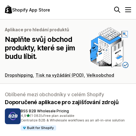
Shopify App Store
Aplikace pro hledání produktů
Naplňte svůj obchod
produkty, které se jim
budu líbit.
Dropshipping
Tisk na vyžádání (POD)
Velkoobchod
Oblíbené mezi obchodníky v celém Shopify
Doporučené aplikace pro zajišťování zdrojů
BSS B2B Wholesale Pricing
z 5 hvězd
4,9
(1 083)
•
Free plan available
Celkový počet recenzí: 1083
Centralize B2B & Wholesale workflows as an all-in-one solution
Built for Shopify