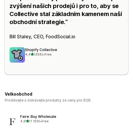
zvýšení našich prodejů i pro to, aby se
Collective stal základním kamenem naší
obchodní strategie.
Bill Staley, CEO,
FoodSocial.io
Shopify Collective
z 5 hvězd
4,4
(358)
•
Free
Celkový počet recenzí: 358
Velkoobchod
Prodávejte a získávejte produkty za ceny pro B2B.
Faire: Buy Wholesale
z 5 hvězd
4,9
(1 159)
•
Free
Celkový počet recenzí: 1159