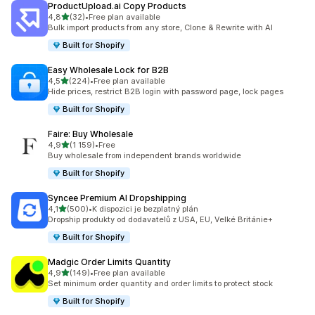
ProductUpload.ai Copy Products
z 5 hvězd
4,8
(32)
•
Free plan available
Celkový počet recenzí: 32
Bulk import products from any store, Clone & Rewrite with AI
Built for Shopify
Easy Wholesale Lock for B2B
z 5 hvězd
4,5
(224)
•
Free plan available
Celkový počet recenzí: 224
Hide prices, restrict B2B login with password page, lock pages
Built for Shopify
Faire: Buy Wholesale
z 5 hvězd
4,9
(1 159)
•
Free
Celkový počet recenzí: 1159
Buy wholesale from independent brands worldwide
Built for Shopify
Syncee Premium AI Dropshipping
z 5 hvězd
4,1
(500)
•
K dispozici je bezplatný plán
Celkový počet recenzí: 500
Dropship produkty od dodavatelů z USA, EU, Velké Británie+
Built for Shopify
Madgic Order Limits Quantity
z 5 hvězd
4,9
(149)
•
Free plan available
Celkový počet recenzí: 149
Set minimum order quantity and order limits to protect stock
Built for Shopify