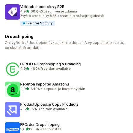
Velkoobchodní slevy B2B
z 5 hvězd
4,9
(687)
•
Zkušební verze zdarma
Celkový počet recenzí: 687
Zvyšte prodej díky B2B cenám a prodávejte globálně
Built for Shopify
Dropshipping
Oni vyřídí každou objednávku, jakmile dorazí. A vy zaplatíte jen za to,
co skutečně prodáte.
EPROLO‑Dropshipping & Branding
z 5 hvězd
4,9
(480)
•
Free plan available
Celkový počet recenzí: 480
Reputon Importér Amazonu
z 5 hvězd
4,9
(649)
•
K dispozici je bezplatný plán
Celkový počet recenzí: 649
ProductUpload.ai Copy Products
z 5 hvězd
4,8
(32)
•
Free plan available
Celkový počet recenzí: 32
FFOrder Dropshipping
z 5 hvězd
5,0
(250)
•
Free to install
Celkový počet recenzí: 250