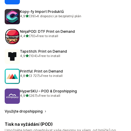
Kopy‑fy Import Produktů
z 5 hvězd
4,9
(39)
•
K dispozici je bezplatný plán
Celkový počet recenzí: 39
NinjaPOD: DTF Print on Demand
z 5 hvězd
4,4
(70)
•
Free to install
Celkový počet recenzí: 70
Tapstitch: Print on Demand
z 5 hvězd
4,9
(104)
•
Free to install
Celkový počet recenzí: 104
Printful: Print on Demand
z 5 hvězd
4,8
(3 727)
•
Free to install
Celkový počet recenzí: 3727
HyperSKU – POD & Dropshipping
z 5 hvězd
4,9
(267)
•
Free to install
Celkový počet recenzí: 267
Využijte dropshipping
Tisk na vyžádání (POD)
Umožněte lidem objednávat vaše designy na všem, od hrníčků po