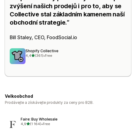
zvýšení našich prodejů i pro to, aby se
Collective stal základním kamenem naší
obchodní strategie.
Bill Staley, CEO,
FoodSocial.io
Shopify Collective
z 5 hvězd
4,4
(361)
•
Free
Celkový počet recenzí: 361
Velkoobchod
Prodávejte a získávejte produkty za ceny pro B2B.
Faire: Buy Wholesale
z 5 hvězd
4,9
(1 164)
•
Free
Celkový počet recenzí: 1164