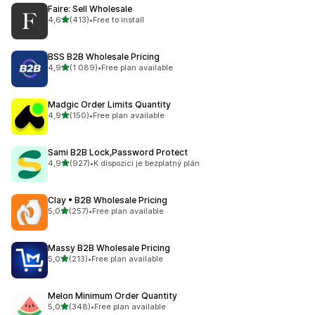
Faire: Sell Wholesale
z 5 hvězd
4,6
(413)
•
Free to install
Celkový počet recenzí: 413
BSS B2B Wholesale Pricing
z 5 hvězd
4,9
(1 089)
•
Free plan available
Celkový počet recenzí: 1089
Madgic Order Limits Quantity
z 5 hvězd
4,9
(150)
•
Free plan available
Celkový počet recenzí: 150
Sami B2B Lock,Password Protect
z 5 hvězd
4,9
(927)
•
K dispozici je bezplatný plán
Celkový počet recenzí: 927
Clay • B2B Wholesale Pricing
z 5 hvězd
5,0
(257)
•
Free plan available
Celkový počet recenzí: 257
Massy B2B Wholesale Pricing
z 5 hvězd
5,0
(213)
•
Free plan available
Celkový počet recenzí: 213
Melon Minimum Order Quantity
z 5 hvězd
5,0
(348)
•
Free plan available
Celkový počet recenzí: 348