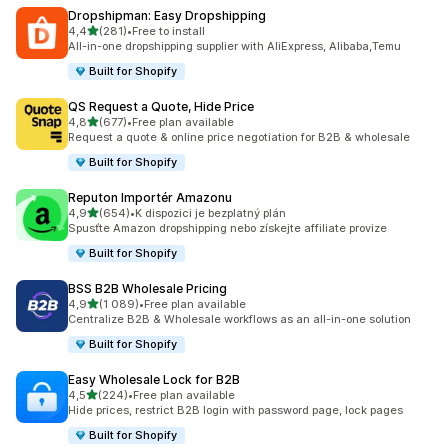
Dropshipman: Easy Dropshipping
z 5 hvězd
4,4
(281)
•
Free to install
Celkový počet recenzí: 281
All-in-one dropshipping supplier with AliExpress, Alibaba,Temu
Built for Shopify
QS Request a Quote, Hide Price
z 5 hvězd
4,8
(677)
•
Free plan available
Celkový počet recenzí: 677
Request a quote & online price negotiation for B2B & wholesale
Built for Shopify
Reputon Importér Amazonu
z 5 hvězd
4,9
(654)
•
K dispozici je bezplatný plán
Celkový počet recenzí: 654
Spusťte Amazon dropshipping nebo získejte affiliate provize
Built for Shopify
BSS B2B Wholesale Pricing
z 5 hvězd
4,9
(1 089)
•
Free plan available
Celkový počet recenzí: 1089
Centralize B2B & Wholesale workflows as an all-in-one solution
Built for Shopify
Easy Wholesale Lock for B2B
z 5 hvězd
4,5
(224)
•
Free plan available
Celkový počet recenzí: 224
Hide prices, restrict B2B login with password page, lock pages
Built for Shopify