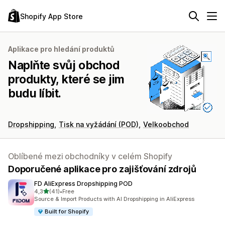
Shopify App Store
Aplikace pro hledání produktů
Naplňte svůj obchod
produkty, které se jim
budu líbit.
Dropshipping
Tisk na vyžádání (POD)
Velkoobchod
Oblíbené mezi obchodníky v celém Shopify
Doporučené aplikace pro zajišťování zdrojů
FD AliExpress Dropshipping POD
z 5 hvězd
4,3
(41)
•
Free
Celkový počet recenzí: 41
Source & Import Products with AI Dropshipping in AliExpress
Built for Shopify