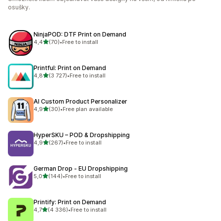
osušky.
NinjaPOD: DTF Print on Demand
z 5 hvězd
4,4
(70)
•
Free to install
Celkový počet recenzí: 70
Printful: Print on Demand
z 5 hvězd
4,8
(3 727)
•
Free to install
Celkový počet recenzí: 3727
AI Custom Product Personalizer
z 5 hvězd
4,9
(30)
•
Free plan available
Celkový počet recenzí: 30
HyperSKU – POD & Dropshipping
z 5 hvězd
4,9
(267)
•
Free to install
Celkový počet recenzí: 267
German Drop ‑ EU Dropshipping
z 5 hvězd
5,0
(144)
•
Free to install
Celkový počet recenzí: 144
Printify: Print on Demand
z 5 hvězd
4,7
(4 336)
•
Free to install
Celkový počet recenzí: 4336