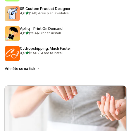
SB Custom Product Designer
z 5 hvězd
4,6
(146)
•
Free plan available
Celkový počet recenzí: 146
Apliiq ‑ Print On Demand
z 5 hvězd
4,8
(294)
•
Free to install
Celkový počet recenzí: 294
CJdropshipping: Much Faster
z 5 hvězd
4,9
(2 562)
•
Free to install
Celkový počet recenzí: 2562
Vrhněte se na tisk