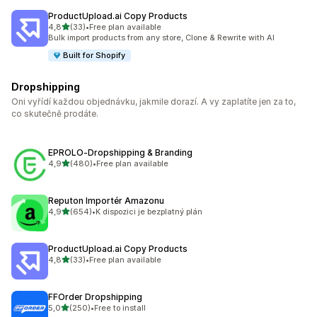
ProductUpload.ai Copy Products
z 5 hvězd
4,8
(33)
•
Free plan available
Celkový počet recenzí: 33
Bulk import products from any store, Clone & Rewrite with AI
Built for Shopify
Dropshipping
Oni vyřídí každou objednávku, jakmile dorazí. A vy zaplatíte jen za to,
co skutečně prodáte.
EPROLO‑Dropshipping & Branding
z 5 hvězd
4,9
(480)
•
Free plan available
Celkový počet recenzí: 480
Reputon Importér Amazonu
z 5 hvězd
4,9
(654)
•
K dispozici je bezplatný plán
Celkový počet recenzí: 654
ProductUpload.ai Copy Products
z 5 hvězd
4,8
(33)
•
Free plan available
Celkový počet recenzí: 33
FFOrder Dropshipping
z 5 hvězd
5,0
(250)
•
Free to install
Celkový počet recenzí: 250