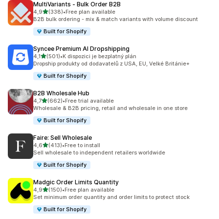
MultiVariants ‑ Bulk Order B2B
z 5 hvězd
4,9
(338)
•
Free plan available
Celkový počet recenzí: 338
B2B bulk ordering - mix & match variants with volume discount
Built for Shopify
Syncee Premium AI Dropshipping
z 5 hvězd
4,1
(501)
•
K dispozici je bezplatný plán
Celkový počet recenzí: 501
Dropship produkty od dodavatelů z USA, EU, Velké Británie+
Built for Shopify
B2B Wholesale Hub
z 5 hvězd
4,7
(662)
•
Free trial available
Celkový počet recenzí: 662
Wholesale & B2B pricing, retail and wholesale in one store
Built for Shopify
Faire: Sell Wholesale
z 5 hvězd
4,6
(413)
•
Free to install
Celkový počet recenzí: 413
Sell wholesale to independent retailers worldwide
Built for Shopify
Madgic Order Limits Quantity
z 5 hvězd
4,9
(150)
•
Free plan available
Celkový počet recenzí: 150
Set minimum order quantity and order limits to protect stock
Built for Shopify