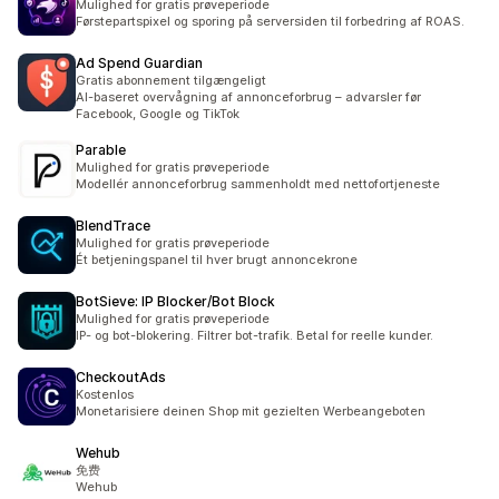
Mulighed for gratis prøveperiode
Førstepartspixel og sporing på serversiden til forbedring af ROAS.
Ad Spend Guardian
Gratis abonnement tilgængeligt
AI-baseret overvågning af annonceforbrug – advarsler før
Facebook, Google og TikTok
Parable
Mulighed for gratis prøveperiode
Modellér annonceforbrug sammenholdt med nettofortjeneste
BlendTrace
Mulighed for gratis prøveperiode
Ét betjeningspanel til hver brugt annoncekrone
BotSieve: IP Blocker/Bot Block
Mulighed for gratis prøveperiode
IP- og bot-blokering. Filtrer bot-trafik. Betal for reelle kunder.
CheckoutAds
Kostenlos
Monetarisiere deinen Shop mit gezielten Werbeangeboten
Wehub
免费
Wehub