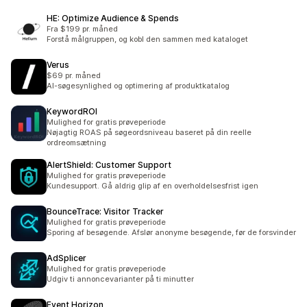
HE: Optimize Audience & Spends
Fra $199 pr. måned
Forstå målgruppen, og kobl den sammen med kataloget
Verus
$69 pr. måned
AI-søgesynlighed og optimering af produktkatalog
KeywordROI
Mulighed for gratis prøveperiode
Nøjagtig ROAS på søgeordsniveau baseret på din reelle
ordreomsætning
AlertShield: Customer Support
Mulighed for gratis prøveperiode
Kundesupport. Gå aldrig glip af en overholdelsesfrist igen
BounceTrace: Visitor Tracker
Mulighed for gratis prøveperiode
Sporing af besøgende. Afslør anonyme besøgende, før de forsvinder
AdSplicer
Mulighed for gratis prøveperiode
Udgiv ti annoncevarianter på ti minutter
Event Horizon