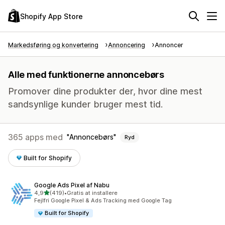
Shopify App Store
Markedsføring og konvertering
Annoncering
Annoncer
Alle med funktionerne annoncebørs
Promover dine produkter der, hvor dine mest
sandsynlige kunder bruger mest tid.
365 apps med
Annoncebørs
Ryd
Built for Shopify
Google Ads Pixel af Nabu
ud af 5 stjerner
4,9
(419)
•
Gratis at installere
419 anmeldelser i alt
Fejlfri Google Pixel & Ads Tracking med Google Tag
Built for Shopify