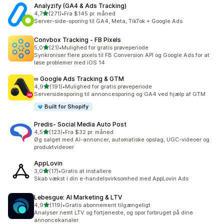
Analyzify (GA4 & Ads Tracking)
ud af 5 stjerner
4,7
(271)
•
Fra $145 pr. måned
271 anmeldelser i alt
Server-side-sporing til GA4, Meta, TikTok + Google Ads
Convbox Tracking ‑ FB Pixels
ud af 5 stjerner
5,0
(21)
•
Mulighed for gratis prøveperiode
21 anmeldelser i alt
Synkroniser flere pixels til FB Conversion API og Google Ads for at
løse problemer med iOS 14
∞ Google Ads Tracking & GTM
ud af 5 stjerner
4,9
(191)
•
Mulighed for gratis prøveperiode
191 anmeldelser i alt
Serversidesporing til annoncesporing og GA4 ved hjælp af GTM
Built for Shopify
Predis‑ Social Media Auto Post
ud af 5 stjerner
4,5
(123)
•
Fra $32 pr. måned
123 anmeldelser i alt
Øg salget med AI-annoncer, automatiske opslag, UGC-videoer og
produktvideoer
AppLovin
ud af 5 stjerner
3,0
(17)
•
Gratis at installere
17 anmeldelser i alt
Skab vækst i din e-handelsvirksomhed med AppLovin Ads
Lebesgue: AI Marketing & LTV
ud af 5 stjerner
4,9
(119)
•
Gratis abonnement tilgængeligt
119 anmeldelser i alt
Analyser nemt LTV og fortjeneste, og spor forbruget på dine
annoncekanaler.