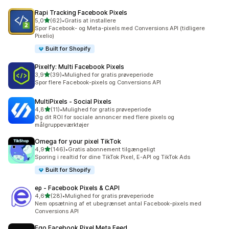
Rapi Tracking Facebook Pixels
ud af 5 stjerner
5,0
(62)
•
Gratis at installere
62 anmeldelser i alt
Spor Facebook- og Meta-pixels med Conversions API (tidligere
Pixelio)
Built for Shopify
Pixelfy: Multi Facebook Pixels
ud af 5 stjerner
3,9
(39)
•
Mulighed for gratis prøveperiode
39 anmeldelser i alt
Spor flere Facebook-pixels og Conversions API
MultiPixels ‑ Social Pixels
ud af 5 stjerner
4,8
(11)
•
Mulighed for gratis prøveperiode
11 anmeldelser i alt
Øg dit ROI for sociale annoncer med flere pixels og
målgruppeværktøjer
Omega for your pixel TikTok
ud af 5 stjerner
4,9
(146)
•
Gratis abonnement tilgængeligt
146 anmeldelser i alt
Sporing i realtid for dine TikTok Pixel, E-API og TikTok Ads
Built for Shopify
eρ ‑ Facebook Pixels & CAPI
ud af 5 stjerner
4,6
(28)
•
Mulighed for gratis prøveperiode
28 anmeldelser i alt
Nem opsætning af et ubegrænset antal Facebook-pixels med
Conversions API
Ego Facebook Pixel Meta Feed