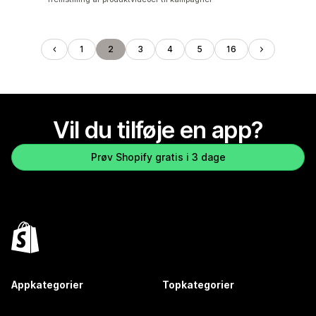
1
2
3
4
5
16
Vil du tilføje en app?
Prøv Shopify gratis i 3 dage
Appkategorier
Topkategorier