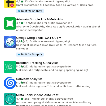
ud af 5 stjerner
4,8
(23)
•
Gratis abonnement tilgængeligt
23 anmeldelser i alt
Opret produktfeed til Facebook-feed og katalog til Commerce
Built for Shopify
Adwisely Google Ads & Meta Ads
ud af 5 stjerner
4,4
(147)
•
Mulighed for gratis prøveperiode
147 anmeldelser i alt
AI-drevne Google Ads, Meta Ads og Facebook Ads – administreret
af annonceeksperter
Omega Google Ads, GA4 & GTM
ud af 5 stjerner
4,7
(45)
•
Gratis abonnement tilgængeligt
45 anmeldelser i alt
Sporing af Google Ads og GA4 via GTM. Consent Mode og flere
markeder
Built for Shopify
Reaktion: Tracking & Analytics
ud af 5 stjerner
5,0
(25)
•
Mulighed for gratis prøveperiode
25 anmeldelser i alt
Maksimer din fortjeneste med nøjagtig sporing og indsigt.
Convbox Analytics
ud af 5 stjerner
5,0
(55)
•
Mulighed for gratis prøveperiode
55 anmeldelser i alt
Mål markedsføringens effekt med multi-touch-attribuering
Minta Social Videos Auto Post
ud af 5 stjerner
4,4
(285)
•
Mulighed for gratis prøveperiode
285 anmeldelser i alt
Automatiske opslag af videoannoncer på sociale medier og
fremstilling af produktvideoer til kampagner