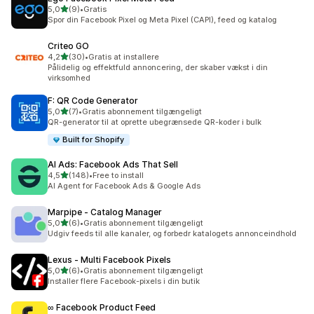
ud af 5 stjerner
5,0
(9)
•
Gratis
9 anmeldelser i alt
Spor din Facebook Pixel og Meta Pixel (CAPI), feed og katalog
Criteo GO
ud af 5 stjerner
4,2
(30)
•
Gratis at installere
30 anmeldelser i alt
Pålidelig og effektfuld annoncering, der skaber vækst i din
virksomhed
F: QR Code Generator
ud af 5 stjerner
5,0
(7)
•
Gratis abonnement tilgængeligt
7 anmeldelser i alt
QR-generator til at oprette ubegrænsede QR-koder i bulk
Built for Shopify
AI Ads: Facebook Ads That Sell
ud af 5 stjerner
4,5
(148)
•
Free to install
148 anmeldelser i alt
AI Agent for Facebook Ads & Google Ads
Marpipe ‑ Catalog Manager
ud af 5 stjerner
5,0
(6)
•
Gratis abonnement tilgængeligt
6 anmeldelser i alt
Udgiv feeds til alle kanaler, og forbedr katalogets annonceindhold
Lexus ‑ Multi Facebook Pixels
ud af 5 stjerner
5,0
(6)
•
Gratis abonnement tilgængeligt
6 anmeldelser i alt
Installer flere Facebook-pixels i din butik
∞ Facebook Product Feed