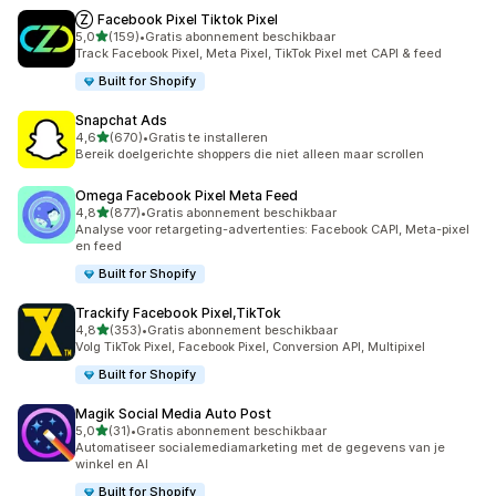
Ⓩ Facebook Pixel Tiktok Pixel
van 5 sterren
5,0
(159)
•
Gratis abonnement beschikbaar
159 recensies in totaal
Track Facebook Pixel, Meta Pixel, TikTok Pixel met CAPI & feed
Built for Shopify
Snapchat Ads
van 5 sterren
4,6
(670)
•
Gratis te installeren
670 recensies in totaal
Bereik doelgerichte shoppers die niet alleen maar scrollen
Omega Facebook Pixel Meta Feed
van 5 sterren
4,8
(877)
•
Gratis abonnement beschikbaar
877 recensies in totaal
Analyse voor retargeting-advertenties: Facebook CAPI, Meta-pixel
en feed
Built for Shopify
Trackify Facebook Pixel,TikTok
van 5 sterren
4,8
(353)
•
Gratis abonnement beschikbaar
353 recensies in totaal
Volg TikTok Pixel, Facebook Pixel, Conversion API, Multipixel
Built for Shopify
Magik Social Media Auto Post
van 5 sterren
5,0
(31)
•
Gratis abonnement beschikbaar
31 recensies in totaal
Automatiseer socialemediamarketing met de gegevens van je
winkel en AI
Built for Shopify