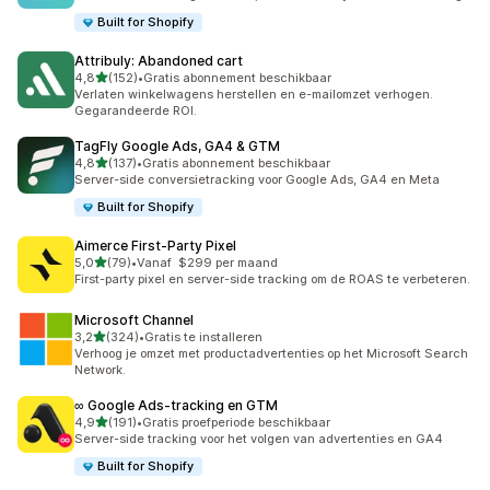
Built for Shopify
Attribuly: Abandoned cart
van 5 sterren
4,8
(152)
•
Gratis abonnement beschikbaar
152 recensies in totaal
Verlaten winkelwagens herstellen en e-mailomzet verhogen.
Gegarandeerde ROI.
TagFly Google Ads, GA4 & GTM
van 5 sterren
4,8
(137)
•
Gratis abonnement beschikbaar
137 recensies in totaal
Server-side conversietracking voor Google Ads, GA4 en Meta
Built for Shopify
Aimerce First‑Party Pixel
van 5 sterren
5,0
(79)
•
Vanaf $299 per maand
79 recensies in totaal
First-party pixel en server-side tracking om de ROAS te verbeteren.
Microsoft Channel
van 5 sterren
3,2
(324)
•
Gratis te installeren
324 recensies in totaal
Verhoog je omzet met productadvertenties op het Microsoft Search
Network.
∞ Google Ads‑tracking en GTM
van 5 sterren
4,9
(191)
•
Gratis proefperiode beschikbaar
191 recensies in totaal
Server-side tracking voor het volgen van advertenties en GA4
Built for Shopify