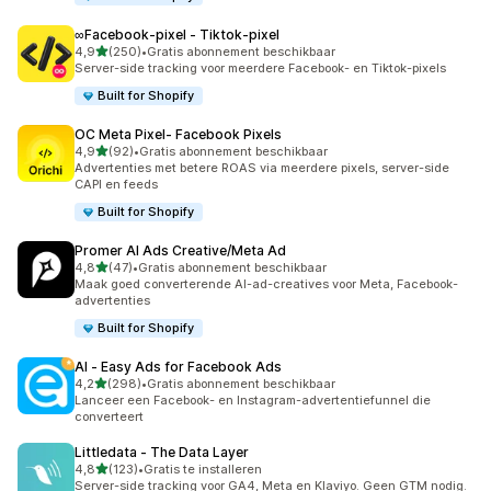
∞Facebook‑pixel ‑ Tiktok‑pixel
van 5 sterren
4,9
(250)
•
Gratis abonnement beschikbaar
250 recensies in totaal
Server-side tracking voor meerdere Facebook- en Tiktok-pixels
Built for Shopify
OC Meta Pixel‑ Facebook Pixels
van 5 sterren
4,9
(92)
•
Gratis abonnement beschikbaar
92 recensies in totaal
Advertenties met betere ROAS via meerdere pixels, server-side
CAPI en feeds
Built for Shopify
Promer AI Ads Creative/Meta Ad
van 5 sterren
4,8
(47)
•
Gratis abonnement beschikbaar
47 recensies in totaal
Maak goed converterende AI-ad-creatives voor Meta, Facebook-
advertenties
Built for Shopify
AI ‑ Easy Ads for Facebook Ads
van 5 sterren
4,2
(298)
•
Gratis abonnement beschikbaar
298 recensies in totaal
Lanceer een Facebook- en Instagram-advertentiefunnel die
converteert
Littledata ‑ The Data Layer
van 5 sterren
4,8
(123)
•
Gratis te installeren
123 recensies in totaal
Server-side tracking voor GA4, Meta en Klaviyo. Geen GTM nodig.