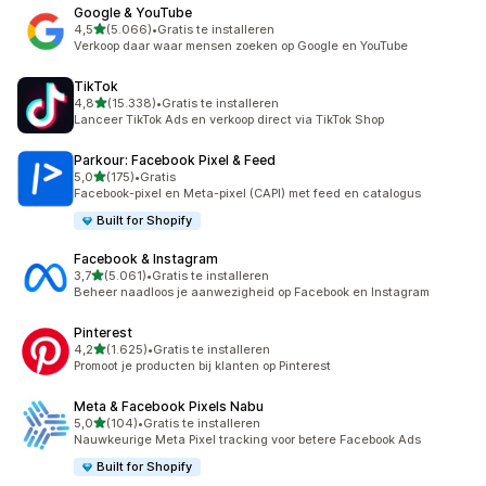
Google & YouTube
van 5 sterren
4,5
(5.066)
•
Gratis te installeren
5066 recensies in totaal
Verkoop daar waar mensen zoeken op Google en YouTube
TikTok
van 5 sterren
4,8
(15.338)
•
Gratis te installeren
15338 recensies in totaal
Lanceer TikTok Ads en verkoop direct via TikTok Shop
Parkour: Facebook Pixel & Feed
van 5 sterren
5,0
(175)
•
Gratis
175 recensies in totaal
Facebook-pixel en Meta-pixel (CAPI) met feed en catalogus
Built for Shopify
Facebook & Instagram
van 5 sterren
3,7
(5.061)
•
Gratis te installeren
5061 recensies in totaal
Beheer naadloos je aanwezigheid op Facebook en Instagram
Pinterest
van 5 sterren
4,2
(1.625)
•
Gratis te installeren
1625 recensies in totaal
Promoot je producten bij klanten op Pinterest
Meta & Facebook Pixels Nabu
van 5 sterren
5,0
(104)
•
Gratis te installeren
104 recensies in totaal
Nauwkeurige Meta Pixel tracking voor betere Facebook Ads
Built for Shopify