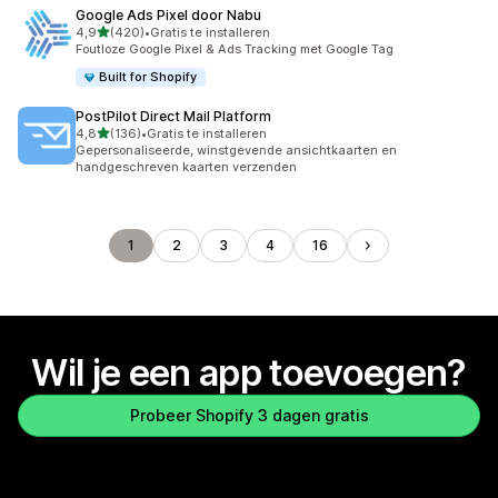
Google Ads Pixel door Nabu
van 5 sterren
4,9
(420)
•
Gratis te installeren
420 recensies in totaal
Foutloze Google Pixel & Ads Tracking met Google Tag
Built for Shopify
PostPilot Direct Mail Platform
van 5 sterren
4,8
(136)
•
Gratis te installeren
136 recensies in totaal
Gepersonaliseerde, winstgevende ansichtkaarten en
handgeschreven kaarten verzenden
1
2
3
4
16
Wil je een app toevoegen?
Probeer Shopify 3 dagen gratis