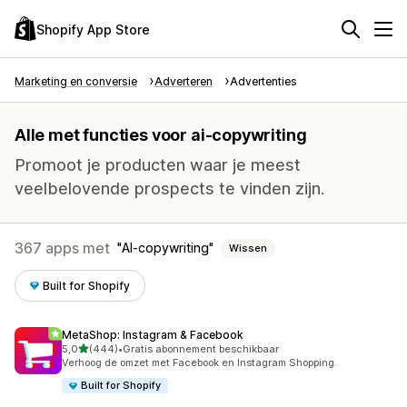
Shopify App Store
Marketing en conversie
Adverteren
Advertenties
Alle met functies voor ai-copywriting
Promoot je producten waar je meest
veelbelovende prospects te vinden zijn.
367 apps met
AI-copywriting
Wissen
Built for Shopify
MetaShop: Instagram & Facebook
van 5 sterren
5,0
(444)
•
Gratis abonnement beschikbaar
444 recensies in totaal
Verhoog de omzet met Facebook en Instagram Shopping.
Built for Shopify