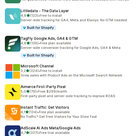
Littledata ‑ The Data Layer
5 yıldız üzerinden
4,8
(123)
•
Free to install
toplam 123 değerlendirme
Server-side tracking for GA4, Meta and Klaviyo. No GTM needed.
Built for Shopify
TagFly Google Ads, GA4 & GTM
5 yıldız üzerinden
4,8
(136)
•
Free plan available
toplam 136 değerlendirme
Server-side conversion tracking for Google Ads, GA4 & Meta
Built for Shopify
Microsoft Channel
5 yıldız üzerinden
3,2
(324)
•
Free to install
toplam 324 değerlendirme
Grow sales with Product Ads on the Microsoft Search Network.
Aimerce First‑Party Pixel
5 yıldız üzerinden
5,0
(79)
•
From $299/month
toplam 79 değerlendirme
First-party pixel and server-side tracking to improve ROAS.
Instant Traffic: Get Visitors
5 yıldız üzerinden
4,1
(134)
•
Free plan available
toplam 134 değerlendirme
No Traffic? Get Free Visitors for Your Store Fast
AdScale AI Ads Meta/Google Ads
5 yıldız üzerinden
4,7
(337)
•
Free trial available
toplam 337 değerlendirme