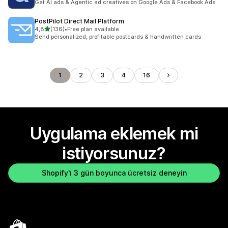
Get AI ads & Agentic ad creatives on Google Ads & Facebook Ads
PostPilot Direct Mail Platform
5 yıldız üzerinden
4,8
(136)
•
Free plan available
toplam 136 değerlendirme
Send personalized, profitable postcards & handwritten cards
1
2
3
4
16
Uygulama eklemek mi
istiyorsunuz?
Shopify'ı 3 gün boyunca ücretsiz deneyin