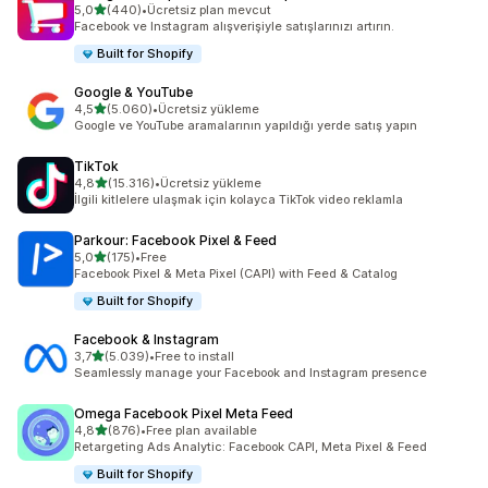
5 yıldız üzerinden
5,0
(440)
•
Ücretsiz plan mevcut
toplam 440 değerlendirme
Facebook ve Instagram alışverişiyle satışlarınızı artırın.
Built for Shopify
Google & YouTube
5 yıldız üzerinden
4,5
(5.060)
•
Ücretsiz yükleme
toplam 5060 değerlendirme
Google ve YouTube aramalarının yapıldığı yerde satış yapın
TikTok
5 yıldız üzerinden
4,8
(15.316)
•
Ücretsiz yükleme
toplam 15316 değerlendirme
İlgili kitlelere ulaşmak için kolayca TikTok video reklamla
Parkour: Facebook Pixel & Feed
5 yıldız üzerinden
5,0
(175)
•
Free
toplam 175 değerlendirme
Facebook Pixel & Meta Pixel (CAPI) with Feed & Catalog
Built for Shopify
Facebook & Instagram
5 yıldız üzerinden
3,7
(5.039)
•
Free to install
toplam 5039 değerlendirme
Seamlessly manage your Facebook and Instagram presence
Omega Facebook Pixel Meta Feed
5 yıldız üzerinden
4,8
(876)
•
Free plan available
toplam 876 değerlendirme
Retargeting Ads Analytic: Facebook CAPI, Meta Pixel & Feed
Built for Shopify