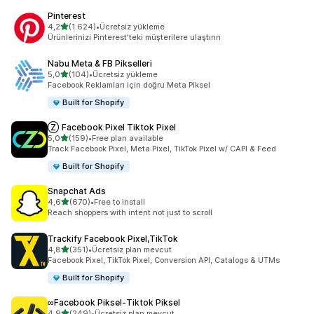
Pinterest
5 yıldız üzerinden
4,2
(1.624)
•
Ücretsiz yükleme
toplam 1624 değerlendirme
Ürünlerinizi Pinterest'teki müşterilere ulaştırın
Nabu Meta & FB Pikselleri
5 yıldız üzerinden
5,0
(104)
•
Ücretsiz yükleme
toplam 104 değerlendirme
Facebook Reklamları için doğru Meta Piksel
Built for Shopify
Ⓩ Facebook Pixel Tiktok Pixel
5 yıldız üzerinden
5,0
(159)
•
Free plan available
toplam 159 değerlendirme
Track Facebook Pixel, Meta Pixel, TikTok Pixel w/ CAPI & Feed
Built for Shopify
Snapchat Ads
5 yıldız üzerinden
4,6
(670)
•
Free to install
toplam 670 değerlendirme
Reach shoppers with intent not just to scroll
Trackify Facebook Pixel,TikTok
5 yıldız üzerinden
4,8
(351)
•
Ücretsiz plan mevcut
toplam 351 değerlendirme
Facebook Pixel, TikTok Pixel, Conversion API, Catalogs & UTMs
Built for Shopify
∞Facebook Piksel‑Tiktok Piksel
5 yıldız üzerinden
4,9
(249)
•
Ücretsiz plan mevcut