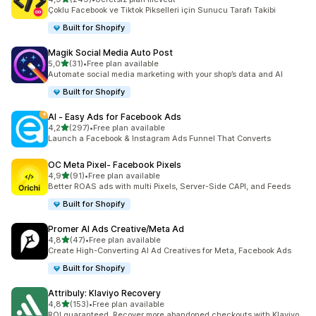
toplam 249 değerlendirme
Çoklu Facebook ve Tiktok Pikselleri için Sunucu Tarafı Takibi
Built for Shopify
Magik Social Media Auto Post
5 yıldız üzerinden
5,0
(31)
•
Free plan available
toplam 31 değerlendirme
Automate social media marketing with your shop’s data and AI
Built for Shopify
AI ‑ Easy Ads for Facebook Ads
5 yıldız üzerinden
4,2
(297)
•
Free plan available
toplam 297 değerlendirme
Launch a Facebook & Instagram Ads Funnel That Converts
OC Meta Pixel‑ Facebook Pixels
5 yıldız üzerinden
4,9
(91)
•
Free plan available
toplam 91 değerlendirme
Better ROAS ads with multi Pixels, Server-Side CAPI, and Feeds
Built for Shopify
Promer AI Ads Creative/Meta Ad
5 yıldız üzerinden
4,8
(47)
•
Free plan available
toplam 47 değerlendirme
Create High-Converting AI Ad Creatives for Meta, Facebook Ads
Built for Shopify
Attribuly: Klaviyo Recovery
5 yıldız üzerinden
4,8
(153)
•
Free plan available
toplam 153 değerlendirme
ROI guaranteed. Recover more abandoned checkouts with Klaviyo