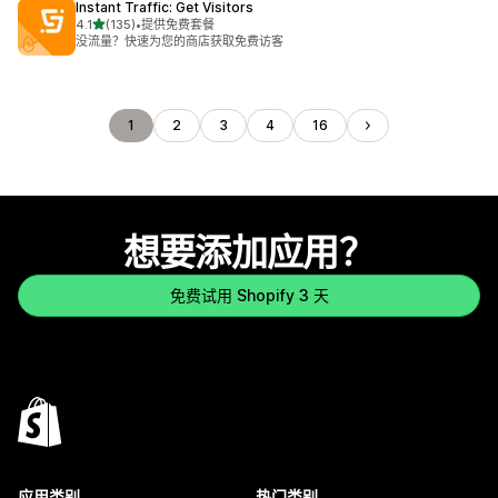
Instant Traffic: Get Visitors
星（满分 5 星）
4.1
(135)
•
提供免费套餐
总共 135 条评论
没流量？快速为您的商店获取免费访客
1
2
3
4
16
想要添加应用？
免费试用 Shopify 3 天
应用类别
热门类别