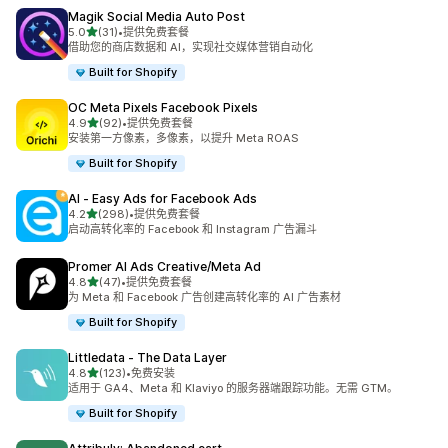
Magik Social Media Auto Post
星（满分 5 星）
5.0
(31)
•
提供免费套餐
总共 31 条评论
借助您的商店数据和 AI，实现社交媒体营销自动化
Built for Shopify
OC Meta Pixels Facebook Pixels
星（满分 5 星）
4.9
(92)
•
提供免费套餐
总共 92 条评论
安装第一方像素，多像素，以提升 Meta ROAS
Built for Shopify
AI ‑ Easy Ads for Facebook Ads
星（满分 5 星）
4.2
(298)
•
提供免费套餐
总共 298 条评论
启动高转化率的 Facebook 和 Instagram 广告漏斗
Promer AI Ads Creative/Meta Ad
星（满分 5 星）
4.8
(47)
•
提供免费套餐
总共 47 条评论
为 Meta 和 Facebook 广告创建高转化率的 AI 广告素材
Built for Shopify
Littledata ‑ The Data Layer
星（满分 5 星）
4.8
(123)
•
免费安装
总共 123 条评论
适用于 GA4、Meta 和 Klaviyo 的服务器端跟踪功能。无需 GTM。
Built for Shopify