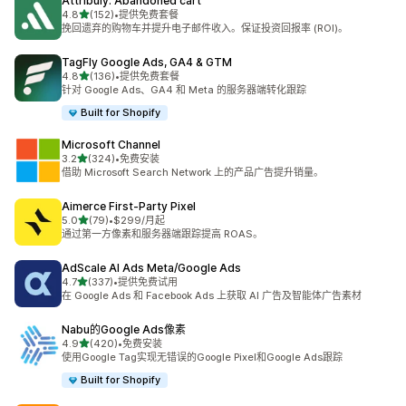
Attribuly: Abandoned cart
星（满分 5 星）
4.8
(152)
•
提供免费套餐
总共 152 条评论
挽回遗弃的购物车并提升电子邮件收入。保证投资回报率 (ROI)。
TagFly Google Ads, GA4 & GTM
星（满分 5 星）
4.8
(136)
•
提供免费套餐
总共 136 条评论
针对 Google Ads、GA4 和 Meta 的服务器端转化跟踪
Built for Shopify
Microsoft Channel
星（满分 5 星）
3.2
(324)
•
免费安装
总共 324 条评论
借助 Microsoft Search Network 上的产品广告提升销量。
Aimerce First‑Party Pixel
星（满分 5 星）
5.0
(79)
•
$299/月起
总共 79 条评论
通过第一方像素和服务器端跟踪提高 ROAS。
AdScale AI Ads Meta/Google Ads
星（满分 5 星）
4.7
(337)
•
提供免费试用
总共 337 条评论
在 Google Ads 和 Facebook Ads 上获取 AI 广告及智能体广告素材
Nabu的Google Ads像素
星（满分 5 星）
4.9
(420)
•
免费安装
总共 420 条评论
使用Google Tag实现无错误的Google Pixel和Google Ads跟踪
Built for Shopify