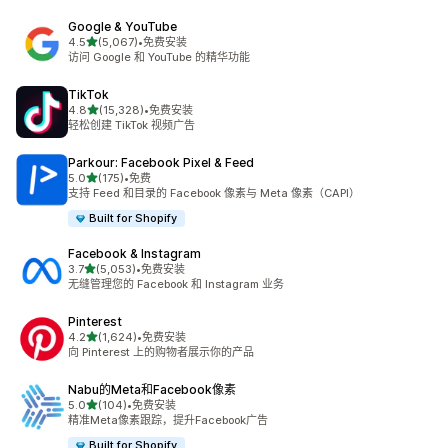
Google & YouTube
星（满分 5 星）
4.5
(5,067)
•
免费安装
总共 5067 条评论
访问 Google 和 YouTube 的精华功能
TikTok
星（满分 5 星）
4.8
(15,328)
•
免费安装
总共 15328 条评论
轻松创建 TikTok 视频广告
Parkour: Facebook Pixel & Feed
星（满分 5 星）
5.0
(175)
•
免费
总共 175 条评论
支持 Feed 和目录的 Facebook 像素与 Meta 像素（CAPI）
Built for Shopify
Facebook & Instagram
星（满分 5 星）
3.7
(5,053)
•
免费安装
总共 5053 条评论
无缝管理您的 Facebook 和 Instagram 业务
Pinterest
星（满分 5 星）
4.2
(1,624)
•
免费安装
总共 1624 条评论
向 Pinterest 上的购物者展示你的产品
Nabu的Meta和Facebook像素
星（满分 5 星）
5.0
(104)
•
免费安装
总共 104 条评论
精准Meta像素跟踪，提升Facebook广告
Built for Shopify