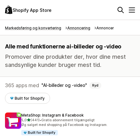
Shopify App Store
Markedsføring og konvertering
Annoncering
Annoncer
Alle med funktionerne ai-billeder og -video
Promover dine produkter der, hvor dine mest
sandsynlige kunder bruger mest tid.
365 apps med
AI-billeder og -video
Ryd
Built for Shopify
MetaShop: Instagram & Facebook
ud af 5 stjerner
5,0
(441)
•
Gratis abonnement tilgængeligt
441 anmeldelser i alt
Øg salget med shopping på Facebook og Instagram.
Built for Shopify