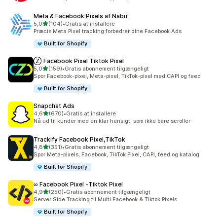
Meta & Facebook Pixels af Nabu
ud af 5 stjerner
5,0
(104)
•
Gratis at installere
104 anmeldelser i alt
Præcis Meta Pixel tracking forbedrer dine Facebook Ads
Built for Shopify
Ⓩ Facebook Pixel Tiktok Pixel
ud af 5 stjerner
5,0
(159)
•
Gratis abonnement tilgængeligt
159 anmeldelser i alt
Spor Facebook-pixel, Meta-pixel, TikTok-pixel med CAPI og feed
Built for Shopify
Snapchat Ads
ud af 5 stjerner
4,6
(670)
•
Gratis at installere
670 anmeldelser i alt
Nå ud til kunder med en klar hensigt, som ikke bare scroller
Trackify Facebook Pixel,TikTok
ud af 5 stjerner
4,8
(351)
•
Gratis abonnement tilgængeligt
351 anmeldelser i alt
Spor Meta-pixels, Facebook, TikTok Pixel, CAPI, feed og katalog
Built for Shopify
∞ Facebook Pixel ‑Tiktok Pixel
ud af 5 stjerner
4,9
(250)
•
Gratis abonnement tilgængeligt
250 anmeldelser i alt
Server Side Tracking til Multi Facebook & Tiktok Pixels
Built for Shopify