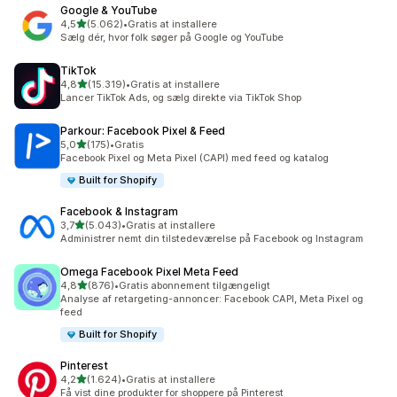
Google & YouTube
ud af 5 stjerner
4,5
(5.062)
•
Gratis at installere
5062 anmeldelser i alt
Sælg dér, hvor folk søger på Google og YouTube
TikTok
ud af 5 stjerner
4,8
(15.319)
•
Gratis at installere
15319 anmeldelser i alt
Lancer TikTok Ads, og sælg direkte via TikTok Shop
Parkour: Facebook Pixel & Feed
ud af 5 stjerner
5,0
(175)
•
Gratis
175 anmeldelser i alt
Facebook Pixel og Meta Pixel (CAPI) med feed og katalog
Built for Shopify
Facebook & Instagram
ud af 5 stjerner
3,7
(5.043)
•
Gratis at installere
5043 anmeldelser i alt
Administrer nemt din tilstedeværelse på Facebook og Instagram
Omega Facebook Pixel Meta Feed
ud af 5 stjerner
4,8
(876)
•
Gratis abonnement tilgængeligt
876 anmeldelser i alt
Analyse af retargeting-annoncer: Facebook CAPI, Meta Pixel og
feed
Built for Shopify
Pinterest
ud af 5 stjerner
4,2
(1.624)
•
Gratis at installere
1624 anmeldelser i alt
Få vist dine produkter for shoppere på Pinterest