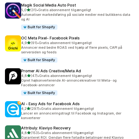
Magik Social Media Auto Post
ud af 5 stjerner
5,0
(31)
•
Gratis abonnement tilgængeligt
31 anmeldelser i alt
Automatiser markedsføring på sociale medier med butikkens data
og AI
Built for Shopify
OC Meta Pixel‑ Facebook Pixels
ud af 5 stjerner
4,9
(91)
•
Gratis abonnement tilgængeligt
91 anmeldelser i alt
Annoncer med bedre ROAS ved hjælp af flere pixels, CAPI på
serversiden og feeds
Built for Shopify
Promer AI Ads Creative/Meta Ad
ud af 5 stjerner
4,8
(47)
•
Gratis abonnement tilgængeligt
47 anmeldelser i alt
Opret højkonverterende AI-annoncekreativer til Meta- og
Facebook-annoncer
Built for Shopify
AI ‑ Easy Ads for Facebook Ads
ud af 5 stjerner
4,2
(297)
•
Gratis abonnement tilgængeligt
297 anmeldelser i alt
Lancer en annonceringstragt til Facebook og Instagram, der
konverterer
Attribuly: Klaviyo Recovery
ud af 5 stjerner
4,8
(153)
•
Gratis abonnement tilgængeligt
153 anmeldelser i alt
Garanteret ROI. Gendan flere forladte betalinger med Klaviyo