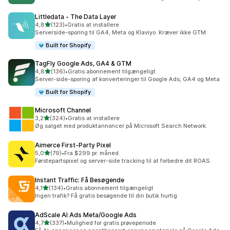
Littledata ‑ The Data Layer
ud af 5 stjerner
4,8
(123)
•
Gratis at installere
123 anmeldelser i alt
Serverside-sporing til GA4, Meta og Klaviyo. Kræver ikke GTM.
Built for Shopify
TagFly Google Ads, GA4 & GTM
ud af 5 stjerner
4,8
(136)
•
Gratis abonnement tilgængeligt
136 anmeldelser i alt
Server-side-sporing af konverteringer til Google Ads, GA4 og Meta
Built for Shopify
Microsoft Channel
ud af 5 stjerner
3,2
(324)
•
Gratis at installere
324 anmeldelser i alt
Øg salget med produktannoncer på Microsoft Search Network.
Aimerce First‑Party Pixel
ud af 5 stjerner
5,0
(79)
•
Fra $299 pr. måned
79 anmeldelser i alt
Førstepartspixel og server-side tracking til at forbedre dit ROAS.
Instant Traffic: Få Besøgende
ud af 5 stjerner
4,1
(134)
•
Gratis abonnement tilgængeligt
134 anmeldelser i alt
Ingen trafik? Få gratis besøgende til din butik hurtig
AdScale AI Ads Meta/Google Ads
ud af 5 stjerner
4,7
(337)
•
Mulighed for gratis prøveperiode
337 anmeldelser i alt