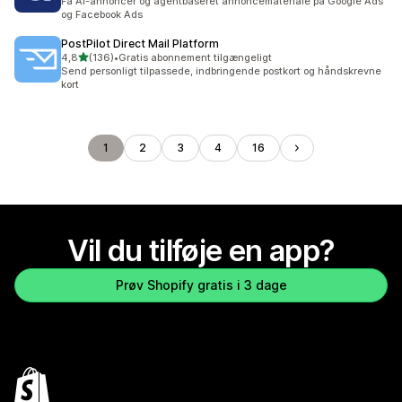
Få AI-annoncer og agentbaseret annoncemateriale på Google Ads
og Facebook Ads
PostPilot Direct Mail Platform
ud af 5 stjerner
4,8
(136)
•
Gratis abonnement tilgængeligt
136 anmeldelser i alt
Send personligt tilpassede, indbringende postkort og håndskrevne
kort
1
2
3
4
16
Vil du tilføje en app?
Prøv Shopify gratis i 3 dage