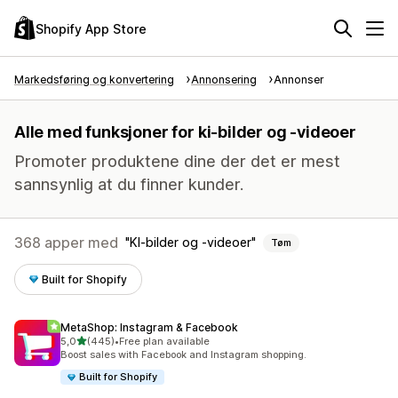
Shopify App Store
Markedsføring og konvertering
Annonsering
Annonser
Alle med funksjoner for ki-bilder og -videoer
Promoter produktene dine der det er mest
sannsynlig at du finner kunder.
368 apper med
KI-bilder og -videoer
Tøm
Built for Shopify
MetaShop: Instagram & Facebook
av 5 stjerner
5,0
(445)
•
Free plan available
Totalt 445 omtaler
Boost sales with Facebook and Instagram shopping.
Built for Shopify