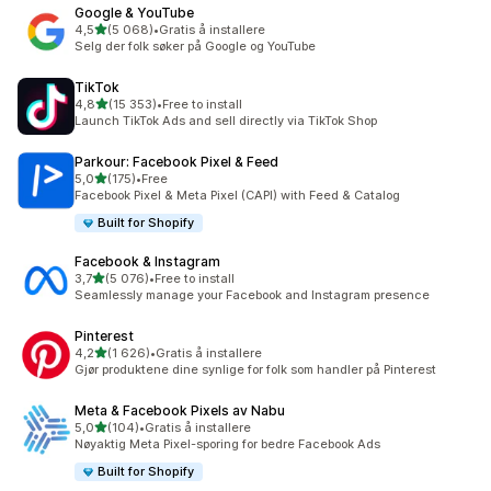
Google & YouTube
av 5 stjerner
4,5
(5 068)
•
Gratis å installere
Totalt 5068 omtaler
Selg der folk søker på Google og YouTube
TikTok
av 5 stjerner
4,8
(15 353)
•
Free to install
Totalt 15353 omtaler
Launch TikTok Ads and sell directly via TikTok Shop
Parkour: Facebook Pixel & Feed
av 5 stjerner
5,0
(175)
•
Free
Totalt 175 omtaler
Facebook Pixel & Meta Pixel (CAPI) with Feed & Catalog
Built for Shopify
Facebook & Instagram
av 5 stjerner
3,7
(5 076)
•
Free to install
Totalt 5076 omtaler
Seamlessly manage your Facebook and Instagram presence
Pinterest
av 5 stjerner
4,2
(1 626)
•
Gratis å installere
Totalt 1626 omtaler
Gjør produktene dine synlige for folk som handler på Pinterest
Meta & Facebook Pixels av Nabu
av 5 stjerner
5,0
(104)
•
Gratis å installere
Totalt 104 omtaler
Nøyaktig Meta Pixel-sporing for bedre Facebook Ads
Built for Shopify