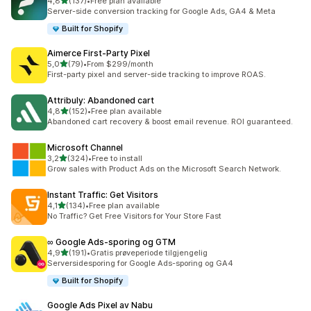
av 5 stjerner
4,8
(137)
•
Free plan available
Totalt 137 omtaler
Server-side conversion tracking for Google Ads, GA4 & Meta
Built for Shopify
Aimerce First‑Party Pixel
av 5 stjerner
5,0
(79)
•
From $299/month
Totalt 79 omtaler
First-party pixel and server-side tracking to improve ROAS.
Attribuly: Abandoned cart
av 5 stjerner
4,8
(152)
•
Free plan available
Totalt 152 omtaler
Abandoned cart recovery & boost email revenue. ROI guaranteed.
Microsoft Channel
av 5 stjerner
3,2
(324)
•
Free to install
Totalt 324 omtaler
Grow sales with Product Ads on the Microsoft Search Network.
Instant Traffic: Get Visitors
av 5 stjerner
4,1
(134)
•
Free plan available
Totalt 134 omtaler
No Traffic? Get Free Visitors for Your Store Fast
∞ Google Ads‑sporing og GTM
av 5 stjerner
4,9
(191)
•
Gratis prøveperiode tilgjengelig
Totalt 191 omtaler
Serversidesporing for Google Ads-sporing og GA4
Built for Shopify
Google Ads Pixel av Nabu