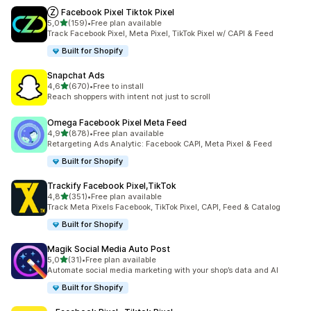
Ⓩ Facebook Pixel Tiktok Pixel
av 5 stjerner
5,0
(159)
•
Free plan available
Totalt 159 omtaler
Track Facebook Pixel, Meta Pixel, TikTok Pixel w/ CAPI & Feed
Built for Shopify
Snapchat Ads
av 5 stjerner
4,6
(670)
•
Free to install
Totalt 670 omtaler
Reach shoppers with intent not just to scroll
Omega Facebook Pixel Meta Feed
av 5 stjerner
4,9
(878)
•
Free plan available
Totalt 878 omtaler
Retargeting Ads Analytic: Facebook CAPI, Meta Pixel & Feed
Built for Shopify
Trackify Facebook Pixel,TikTok
av 5 stjerner
4,8
(351)
•
Free plan available
Totalt 351 omtaler
Track Meta Pixels Facebook, TikTok Pixel, CAPI, Feed & Catalog
Built for Shopify
Magik Social Media Auto Post
av 5 stjerner
5,0
(31)
•
Free plan available
Totalt 31 omtaler
Automate social media marketing with your shop’s data and AI
Built for Shopify