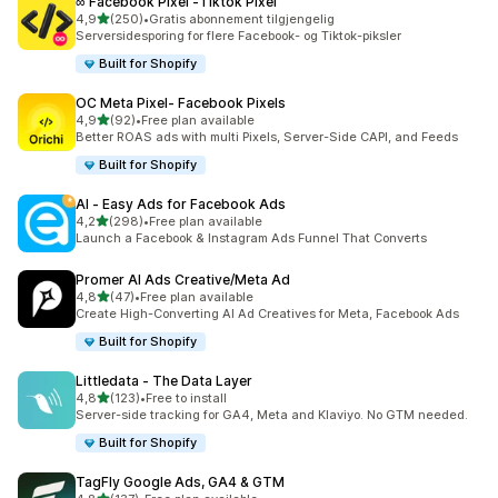
∞ Facebook Pixel ‑Tiktok Pixel
av 5 stjerner
4,9
(250)
•
Gratis abonnement tilgjengelig
Totalt 250 omtaler
Serversidesporing for flere Facebook- og Tiktok-piksler
Built for Shopify
OC Meta Pixel‑ Facebook Pixels
av 5 stjerner
4,9
(92)
•
Free plan available
Totalt 92 omtaler
Better ROAS ads with multi Pixels, Server-Side CAPI, and Feeds
Built for Shopify
AI ‑ Easy Ads for Facebook Ads
av 5 stjerner
4,2
(298)
•
Free plan available
Totalt 298 omtaler
Launch a Facebook & Instagram Ads Funnel That Converts
Promer AI Ads Creative/Meta Ad
av 5 stjerner
4,8
(47)
•
Free plan available
Totalt 47 omtaler
Create High-Converting AI Ad Creatives for Meta, Facebook Ads
Built for Shopify
Littledata ‑ The Data Layer
av 5 stjerner
4,8
(123)
•
Free to install
Totalt 123 omtaler
Server-side tracking for GA4, Meta and Klaviyo. No GTM needed.
Built for Shopify
TagFly Google Ads, GA4 & GTM