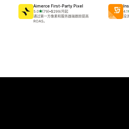
Aimerce First‑Party Pixel
Ins
星（满分 5 星）
5.0
(79)
•
$299/月起
4.1
总共 79 条评论
总共
通过第一方像素和服务器端跟踪提高
没
ROAS。