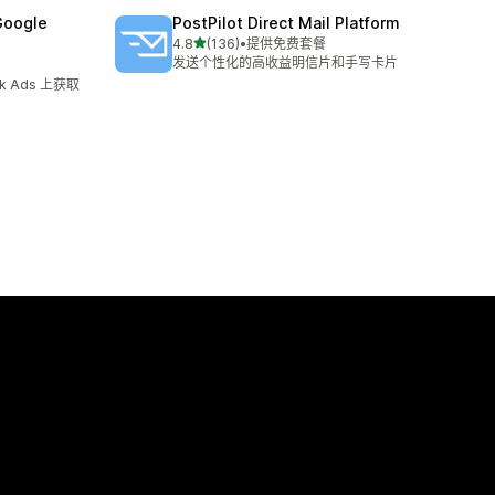
Google
PostPilot Direct Mail Platform
星（满分 5 星）
4.8
(136)
•
提供免费套餐
总共 136 条评论
发送个性化的高收益明信片和手写卡片
ok Ads 上获取