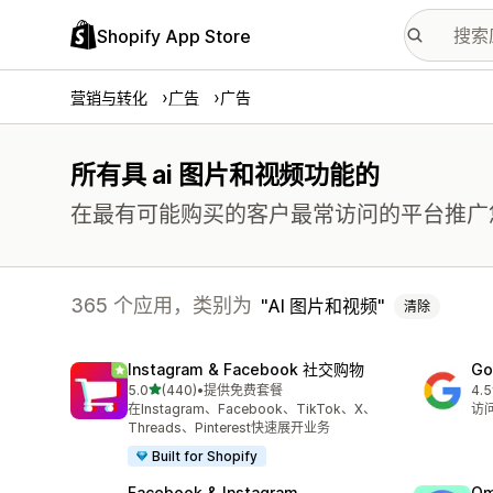
Shopify App Store
营销与转化
广告
广告
所有具 ai 图片和视频功能的
在最有可能购买的客户最常访问的平台推广
365 个应用，类别为
AI 图片和视频
清除
Instagram & Facebook 社交购物
Go
星（满分 5 星）
5.0
(440)
•
提供免费套餐
4.5
总共 440 条评论
总共
在Instagram、Facebook、TikTok、X、
访问
Threads、Pinterest快速展开业务
Built for Shopify
Facebook & Instagram
Om