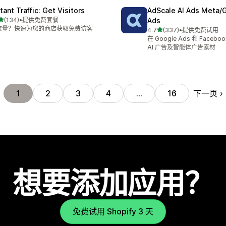
tant Traffic: Get Visitors
AdScale AI Ads Meta/
星（满分 5 星）
(134)
•
提供免费套餐
Ads
 134 条评论
流量？快速为您的商店获取免费访客
星（满分 5 星）
4.7
(337)
•
提供免费试用
总共 337 条评论
在 Google Ads 和 Facebo
AI 广告及智能体广告素材
下一页
1
2
3
4
…
16
想要添加应用？
免费试用 Shopify 3 天