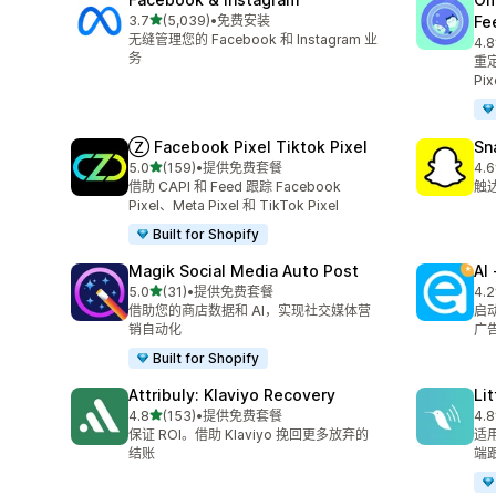
星（满分 5 星）
3.7
(5,039)
•
免费安装
Fe
总共 5039 条评论
无缝管理您的 Facebook 和 Instagram 业
4.8
总共
务
重定
Pix
Ⓩ Facebook Pixel Tiktok Pixel
Sn
星（满分 5 星）
5.0
(159)
•
提供免费套餐
4.6
总共 159 条评论
总共
借助 CAPI 和 Feed 跟踪 Facebook
触
Pixel、Meta Pixel 和 TikTok Pixel
Built for Shopify
Magik Social Media Auto Post
AI
星（满分 5 星）
5.0
(31)
•
提供免费套餐
4.2
总共 31 条评论
总共
借助您的商店数据和 AI，实现社交媒体营
启动
销自动化
广
Built for Shopify
Attribuly: Klaviyo Recovery
Li
星（满分 5 星）
4.8
(153)
•
提供免费套餐
4.8
总共 153 条评论
总共
保证 ROI。借助 Klaviyo 挽回更多放弃的
适用
结账
端