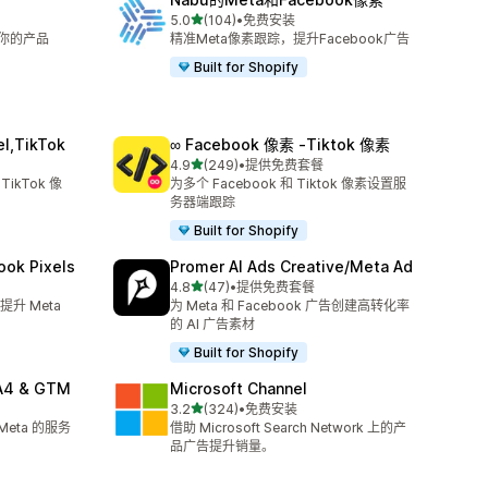
星（满分 5 星）
5.0
(104)
•
免费安装
总共 104 条评论
展示你的产品
精准Meta像素跟踪，提升Facebook广告
Built for Shopify
el,TikTok
∞ Facebook 像素 ‑Tiktok 像素
星（满分 5 星）
4.9
(249)
•
提供免费套餐
总共 249 条评论
TikTok 像
为多个 Facebook 和 Tiktok 像素设置服
务器端跟踪
Built for Shopify
ook Pixels
Promer AI Ads Creative/Meta Ad
星（满分 5 星）
4.8
(47)
•
提供免费套餐
总共 47 条评论
升 Meta
为 Meta 和 Facebook 广告创建高转化率
的 AI 广告素材
Built for Shopify
GA4 & GTM
Microsoft Channel
星（满分 5 星）
3.2
(324)
•
免费安装
总共 324 条评论
 Meta 的服务
借助 Microsoft Search Network 上的产
品广告提升销量。